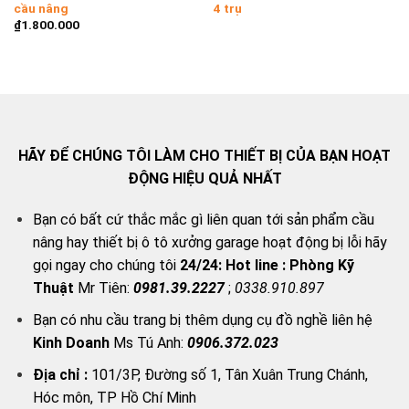
cầu nâng
4 trụ
₫
1.800.000
HÃY ĐỂ CHÚNG TÔI LÀM CHO THIẾT BỊ CỦA BẠN HOẠT
ĐỘNG HIỆU QUẢ NHẤT
Bạn có bất cứ thắc mắc gì liên quan tới sản phẩm cầu
nâng hay thiết bị ô tô xưởng garage hoạt động bị lỗi hãy
gọi ngay cho chúng tôi
24/24:
Hot line : Phòng Kỹ
Thuật
Mr Tiên:
0981.39.2227
;
0338.910.897
Bạn có nhu cầu trang bị thêm dụng cụ đồ nghề liên hệ
Kinh Doanh
Ms Tú Anh:
0906.372.023
Địa chỉ :
101/3P, Đường số 1, Tân Xuân Trung Chánh,
Hóc môn, TP Hồ Chí Minh