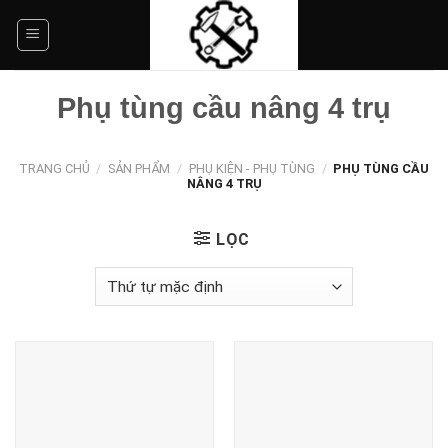
Skip
to
content
Phụ tùng cầu nâng 4 trụ
TRANG CHỦ
/
SẢN PHẨM
/
PHỤ KIỆN - PHỤ TÙNG
/
PHỤ TÙNG CẦU
NÂNG 4 TRỤ
LỌC