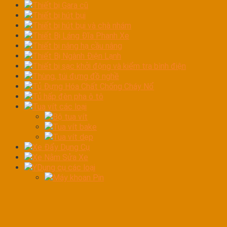
Thiết bị Gara cũ
Thiết bị hút bụi
Thiết bị hút bụi và chà nhám
Thiết Bị Láng Đĩa Phanh Xe
Thiết bị nâng hạ cầu nâng
Thiết Bị Ngành Điện Lạnh
Thiết bị sạc khởi động và kiểm tra bình điện
Thùng, túi đựng đồ nghề
Tủ Đựng Hóa Chất Chống Cháy Nổ
Tủ hấp đèn pha ô tô
Tua vít các loại
Bộ tua vít
Tua vít bake
Tua vít dẹp
Xe Đẩy Dụng Cụ
Xe Nằm Sửa Xe
YDụng cụ các loại
Máy khoan Pin