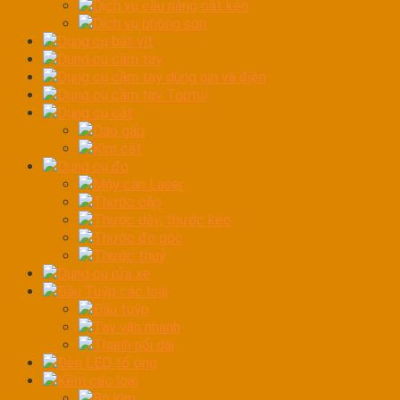
Dịch vụ cầu nâng cắt kéo
Dịch vụ phòng sơn
Dụng cụ bắt vít
Dụng cụ cầm tay
Dụng cụ cầm tay dùng pin và điện
Dụng cụ cầm tay Toptul
Dụng cụ cắt
Dao gấp
Kìm cắt
Dụng cụ đo
Máy cân Laser
Thước cặp
Thước dây, thước kéo
Thước đo góc
Thước thuỷ
Dụng cụ rửa xe
Đầu Tuýp các loại
Đầu tuýp
Tay vặn nhanh
Thanh nối dài
Đèn LED tổ ong
Kềm các loại
Bộ kìm