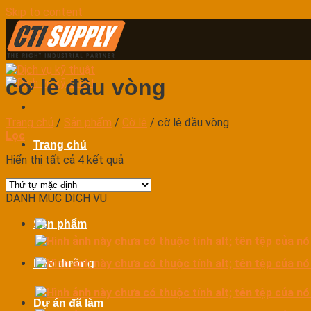
Skip to content
cờ lê đầu vòng
Trang chủ
/
Sản phẩm
/
Cờ lê
/
cờ lê đầu vòng
Lọc
Trang chủ
Hiển thị tất cả 4 kết quả
Dịch vụ
DANH MỤC DỊCH VỤ
Sản phẩm
Bảo dưỡng
Dự án đã làm