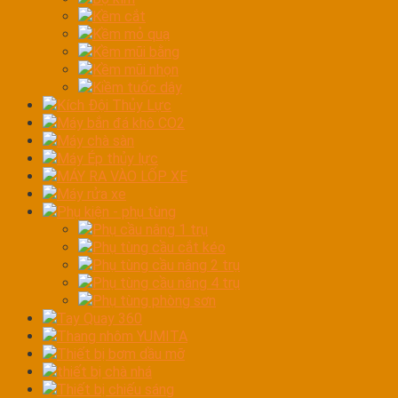
Kềm cắt
Kềm mỏ quạ
Kềm mũi bằng
Kềm mũi nhọn
Kiềm tuốc dây
Kích Đội Thủy Lực
Máy bắn đá khô CO2
Máy chà sàn
Máy Ép thủy lực
MÁY RA VÀO LỐP XE
Máy rửa xe
Phụ kiện - phụ tùng
Phụ cầu nâng 1 trụ
Phụ tùng cầu cắt kéo
Phụ tùng cầu nâng 2 trụ
Phụ tùng cầu nâng 4 trụ
Phụ tùng phòng sơn
Tay Quay 360
Thang nhôm YUMITA
Thiết bị bơm dầu mỡ
thiết bị chà nhá
Thiết bị chiếu sáng