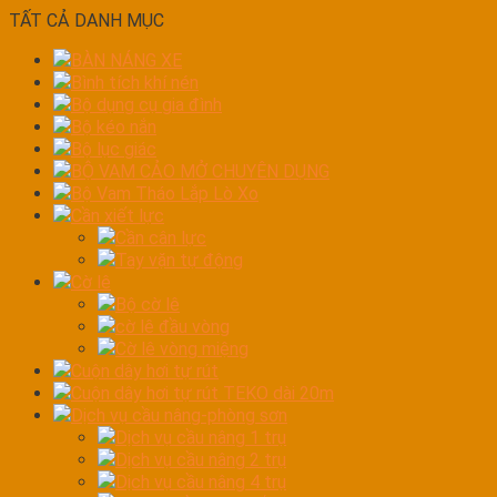
TẤT CẢ DANH MỤC
BÀN NÁNG XE
Bình tích khí nén
Bộ dụng cụ gia đình
Bộ kéo nắn
Bộ lục giác
BỘ VAM CẢO MỞ CHUYÊN DỤNG
Bộ Vam Tháo Lắp Lò Xo
Cần xiết lực
Cần cân lực
Tay vặn tự động
Cờ lê
Bộ cờ lê
cờ lê đầu vòng
Cờ lê vòng miệng
Cuộn dây hơi tự rút
Cuộn dây hơi tự rút TEKO dài 20m
Dịch vụ cầu nâng-phòng sơn
Dịch vụ cầu nâng 1 trụ
Dịch vụ cầu nâng 2 trụ
Dịch vụ cầu nâng 4 trụ