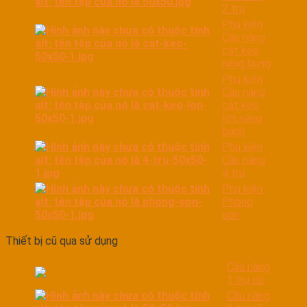
2 trụ
Phụ kiện
Cầu nâng
cắt kéo
nâng bụng
Phụ kiện
Cầu nâng
cắt kéo
lớn nâng
bánh
Phụ kiện
Cầu nâng
4 trụ
Phụ kiện
Phòng
sơn
Thiết bị cũ qua sử dụng
Cầu nâng
1 trụ cũ
Cầu nâng