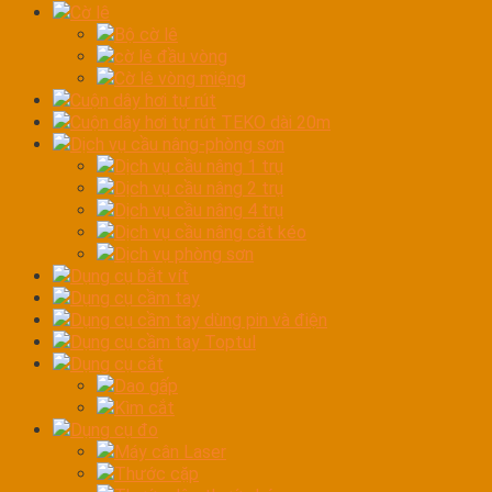
Cờ lê
Bộ cờ lê
cờ lê đầu vòng
Cờ lê vòng miệng
Cuộn dây hơi tự rút
Cuộn dây hơi tự rút TEKO dài 20m
Dịch vụ cầu nâng-phòng sơn
Dịch vụ cầu nâng 1 trụ
Dịch vụ cầu nâng 2 trụ
Dịch vụ cầu nâng 4 trụ
Dịch vụ cầu nâng cắt kéo
Dịch vụ phòng sơn
Dụng cụ bắt vít
Dụng cụ cầm tay
Dụng cụ cầm tay dùng pin và điện
Dụng cụ cầm tay Toptul
Dụng cụ cắt
Dao gấp
Kìm cắt
Dụng cụ đo
Máy cân Laser
Thước cặp