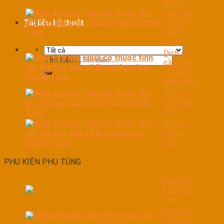
Dịch vụ
cầu nâng
cắt kéo
Tài liệu kỹ thuật
nâng
bụng
Dịch vụ
Tìm kiếm:
cầu nâng
cắt kéo
nâng bánh
Dịch vụ
cầu nâng
4 trụ
Dịch vụ
phòng
sơn
PHỤ KIỆN PHỤ TÙNG
Phụ kiện
Cầu nâng
1 trụ
Phụ kiện
Cầu nâng