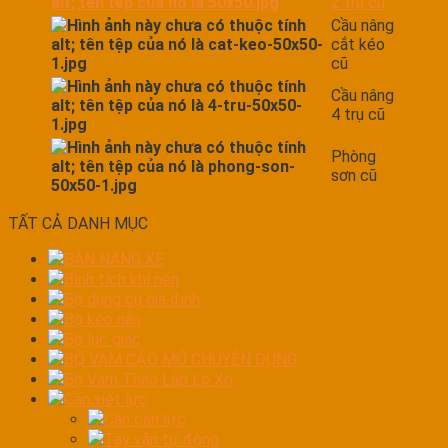
2 trụ cũ
Cầu nâng
cắt kéo
cũ
Cầu nâng
4 trụ cũ
Phòng
sơn cũ
TẤT CẢ DANH MỤC
BÀN NÁNG XE
Bình tích khí nén
Bộ dụng cụ gia đình
Bộ kéo nắn
Bộ lục giác
BỘ VAM CẢO MỞ CHUYÊN DỤNG
Bộ Vam Tháo Lắp Lò Xo
Cần xiết lực
Cần cân lực
Tay vặn tự động