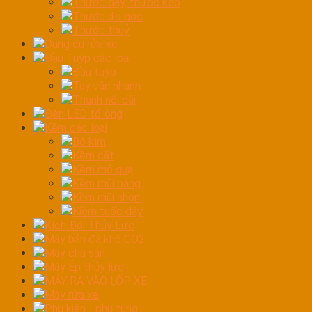
Thước dây, thước kéo
Thước đo góc
Thước thuỷ
Dụng cụ rửa xe
Đầu Tuýp các loại
Đầu tuýp
Tay vặn nhanh
Thanh nối dài
Đèn LED tổ ong
Kềm các loại
Bộ kìm
Kềm cắt
Kềm mỏ quạ
Kềm mũi bằng
Kềm mũi nhọn
Kiềm tuốc dây
Kích Đội Thủy Lực
Máy bắn đá khô CO2
Máy chà sàn
Máy Ép thủy lực
MÁY RA VÀO LỐP XE
Máy rửa xe
Phụ kiện - phụ tùng