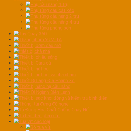
Phụ cầu nâng 1 trụ
Phụ tùng cầu cắt kéo
Phụ tùng cầu nâng 2 trụ
Phụ tùng cầu nâng 4 trụ
Phụ tùng phòng sơn
Tay Quay 360
Thang nhôm YUMITA
Thiết bị bơm dầu mỡ
thiết bị chà nhá
Thiết bị chiếu sáng
Thiết bị Gara cũ
Thiết bị hút bụi
Thiết bị hút bụi và chà nhám
Thiết Bị Láng Đĩa Phanh Xe
Thiết bị nâng hạ cầu nâng
Thiết Bị Ngành Điện Lạnh
Thiết bị sạc khởi động và kiểm tra bình điện
Thùng, túi đựng đồ nghề
Tủ Đựng Hóa Chất Chống Cháy Nổ
Tủ hấp đèn pha ô tô
Tua vít các loại
Bộ tua vít