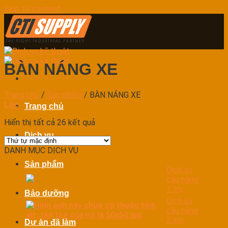
Skip to content
BÀN NÁNG XE
Trang chủ
/
Sản phẩm
/
BÀN NÁNG XE
Lọc
Trang chủ
Hiển thị tất cả 26 kết quả
Dịch vụ
DANH MỤC DỊCH VỤ
Sản phẩm
Dịch vụ
cầu nâng
1 trụ
Bảo dưỡng
Dịch vụ
cầu nâng
2 trụ
Dự án đã làm