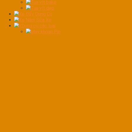
Tua vít bake
Tua vít dẹp
Xe Đẩy Dụng Cụ
Xe Nằm Sửa Xe
YDụng cụ các loại
Máy khoan Pin