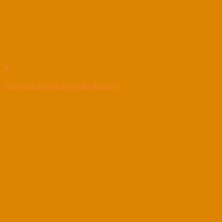
+
Cầu nâng 2 trụ cổng trên Autolift