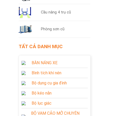
Cầu nâng 4 trụ cũ
Phòng sơn cũ
TẤT CẢ DANH MỤC
BÀN NÁNG XE
Bình tích khí nén
Bộ dụng cụ gia đình
Bộ kéo nắn
Bộ lục giác
BỘ VAM CẢO MỞ CHUYÊN