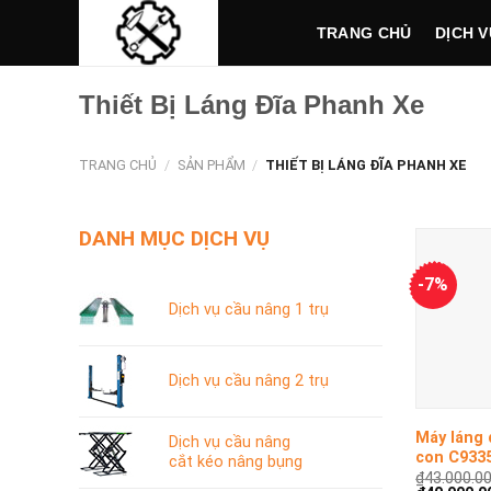
Skip
TRANG CHỦ
DỊCH V
to
content
Thiết Bị Láng Đĩa Phanh Xe
TRANG CHỦ
/
SẢN PHẨM
/
THIẾT BỊ LÁNG ĐĨA PHANH XE
DANH MỤC DỊCH VỤ
-7%
Dịch vụ cầu nâng 1 trụ
Dịch vụ cầu nâng 2 trụ
+
Máy láng 
Dịch vụ cầu nâng
con C933
cắt kéo nâng bụng
₫
43.000.0