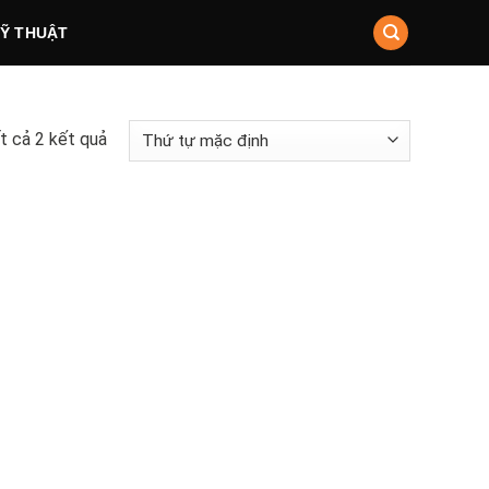
KỸ THUẬT
ất cả 2 kết quả