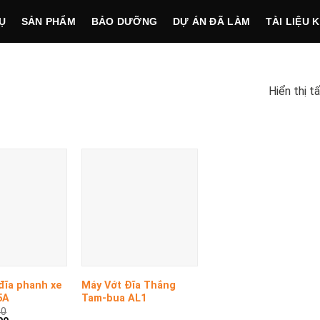
Ụ
SẢN PHẨM
BẢO DƯỠNG
DỰ ÁN ĐÃ LÀM
TÀI LIỆU 
Hiển thị t
+
đĩa phanh xe
Máy Vớt Đĩa Thắng
5A
Tam-bua AL1
00