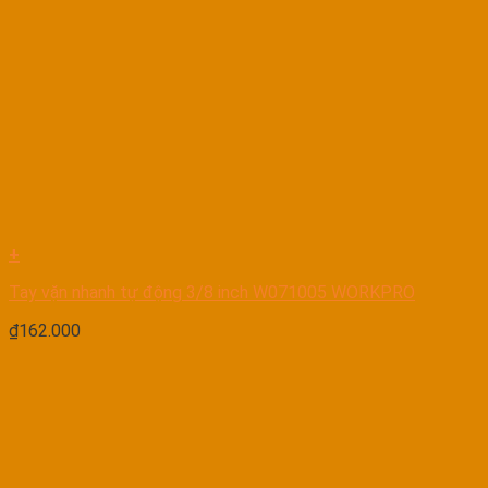
+
Tay vặn nhanh tự động 3/8 inch W071005 WORKPRO
₫
162.000