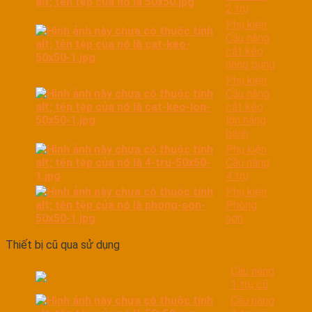
2 trụ
Phụ kiện
Cầu nâng
cắt kéo
nâng bụng
Phụ kiện
Cầu nâng
cắt kéo
lớn nâng
bánh
Phụ kiện
Cầu nâng
4 trụ
Phụ kiện
Phòng
sơn
Thiết bị cũ qua sử dụng
Cầu nâng
1 trụ cũ
Cầu nâng