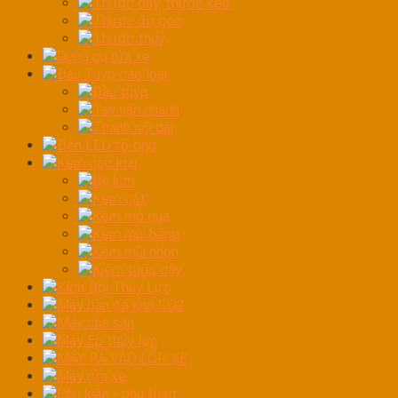
Thước dây, thước kéo
Thước đo góc
Thước thuỷ
Dụng cụ rửa xe
Đầu Tuýp các loại
Đầu tuýp
Tay vặn nhanh
Thanh nối dài
Đèn LED tổ ong
Kềm các loại
Bộ kìm
Kềm cắt
Kềm mỏ quạ
Kềm mũi bằng
Kềm mũi nhọn
Kiềm tuốc dây
Kích Đội Thủy Lực
Máy bắn đá khô CO2
Máy chà sàn
Máy Ép thủy lực
MÁY RA VÀO LỐP XE
Máy rửa xe
Phụ kiện - phụ tùng