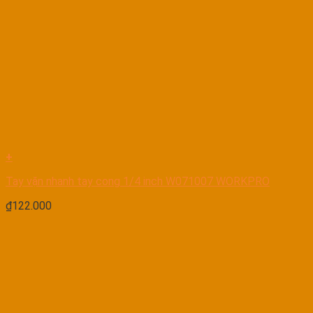
+
Tay vặn nhanh tay cong 1/4 inch W071007 WORKPRO
₫
122.000