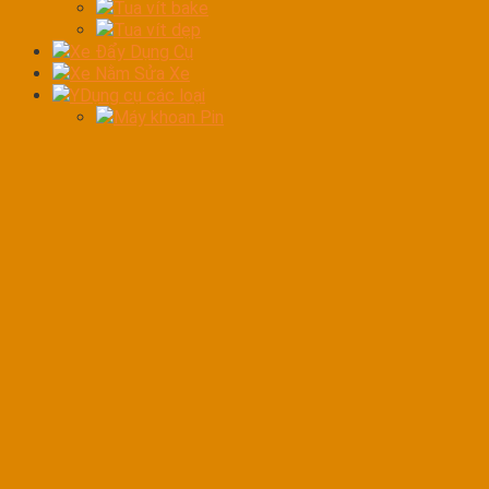
Tua vít bake
Tua vít dẹp
Xe Đẩy Dụng Cụ
Xe Nằm Sửa Xe
YDụng cụ các loại
Máy khoan Pin