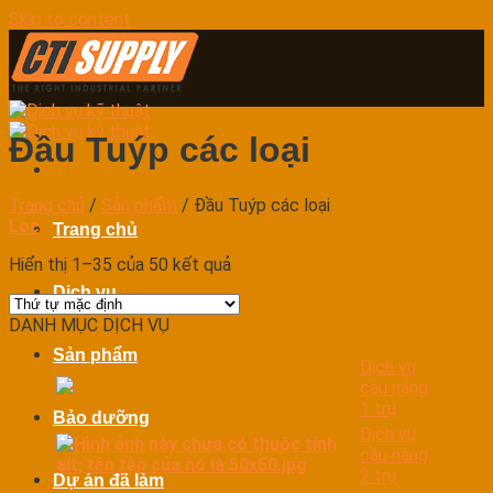
Skip to content
Đầu Tuýp các loại
Trang chủ
/
Sản phẩm
/
Đầu Tuýp các loại
Lọc
Trang chủ
Hiển thị 1–35 của 50 kết quả
Dịch vụ
DANH MỤC DỊCH VỤ
Sản phẩm
Dịch vụ
cầu nâng
1 trụ
Bảo dưỡng
Dịch vụ
cầu nâng
2 trụ
Dự án đã làm