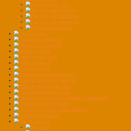
Phụ cầu nâng 1 trụ
Phụ tùng cầu cắt kéo
Phụ tùng cầu nâng 2 trụ
Phụ tùng cầu nâng 4 trụ
Phụ tùng phòng sơn
Tay Quay 360
Thang nhôm YUMITA
Thiết bị bơm dầu mỡ
thiết bị chà nhá
Thiết bị chiếu sáng
Thiết bị Gara cũ
Thiết bị hút bụi
Thiết bị hút bụi và chà nhám
Thiết Bị Láng Đĩa Phanh Xe
Thiết bị nâng hạ cầu nâng
Thiết Bị Ngành Điện Lạnh
Thiết bị sạc khởi động và kiểm tra bình điện
Thùng, túi đựng đồ nghề
Tủ Đựng Hóa Chất Chống Cháy Nổ
Tủ hấp đèn pha ô tô
Tua vít các loại
Bộ tua vít