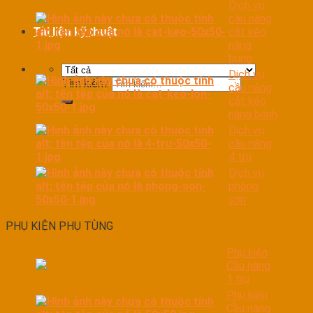
Dịch vụ
cầu nâng
cắt kéo
Tài liệu kỹ thuật
nâng
bụng
Dịch vụ
Tìm kiếm:
cầu nâng
cắt kéo
nâng bánh
Dịch vụ
cầu nâng
4 trụ
Dịch vụ
phòng
sơn
PHỤ KIỆN PHỤ TÙNG
Phụ kiện
Cầu nâng
1 trụ
Phụ kiện
Cầu nâng