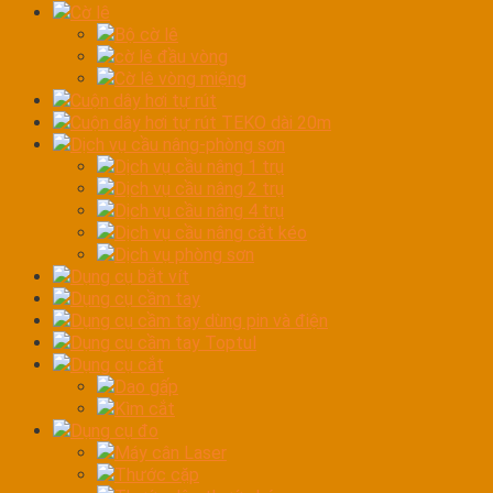
Cờ lê
Bộ cờ lê
cờ lê đầu vòng
Cờ lê vòng miệng
Cuộn dây hơi tự rút
Cuộn dây hơi tự rút TEKO dài 20m
Dịch vụ cầu nâng-phòng sơn
Dịch vụ cầu nâng 1 trụ
Dịch vụ cầu nâng 2 trụ
Dịch vụ cầu nâng 4 trụ
Dịch vụ cầu nâng cắt kéo
Dịch vụ phòng sơn
Dụng cụ bắt vít
Dụng cụ cầm tay
Dụng cụ cầm tay dùng pin và điện
Dụng cụ cầm tay Toptul
Dụng cụ cắt
Dao gấp
Kìm cắt
Dụng cụ đo
Máy cân Laser
Thước cặp