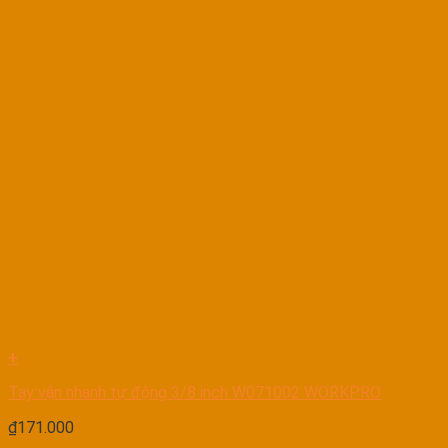
+
Tay vặn nhanh tự động 3/8 inch W071002 WORKPRO
₫
171.000