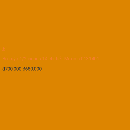
+
Bộ tuýp 1/2 inches 14 chi tiết Mitools 0131401
₫
700.000
₫
680.000