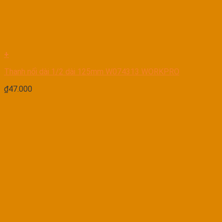
+
Thanh nối dài 1/2 dài 125mm W074313 WORKPRO
₫
47.000