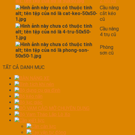
2 trụ cũ
Cầu nâng
cắt kéo
cũ
Cầu nâng
4 trụ cũ
Phòng
sơn cũ
TẤT CẢ DANH MỤC
BÀN NÁNG XE
Bình tích khí nén
Bộ dụng cụ gia đình
Bộ kéo nắn
Bộ lục giác
BỘ VAM CẢO MỞ CHUYÊN DỤNG
Bộ Vam Tháo Lắp Lò Xo
Cần xiết lực
Cần cân lực
Tay vặn tự động