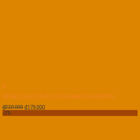
+
Bộ Đầu Tháo Vít 8 Chi Tiết | Double Drive DD65912
₫
220.000
₫
179.000
-3%