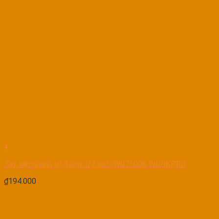
+
Tay vặn nhanh tự động 1/2 inch W071006 WORKPRO
₫
194.000