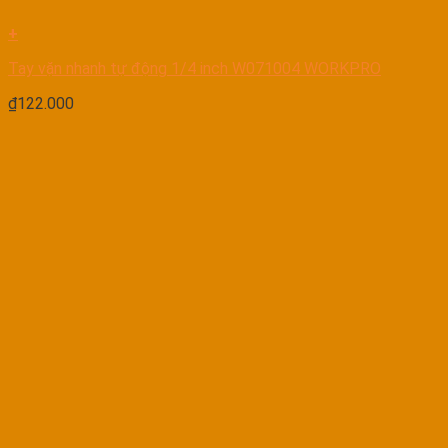
+
Tay vặn nhanh tự động 1/4 inch W071004 WORKPRO
₫
122.000