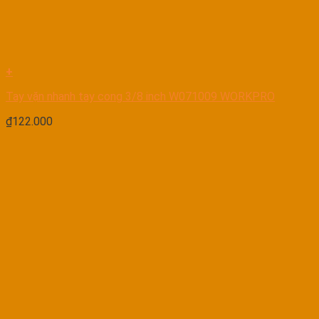
+
Tay vặn nhanh tay cong 3/8 inch W071009 WORKPRO
₫
122.000