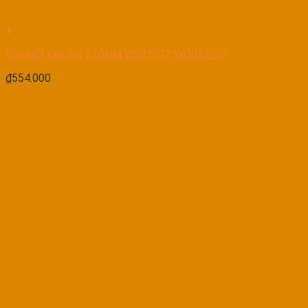
+
Cần siết cân lực 210NM W071032 WORKPRO
₫
554.000