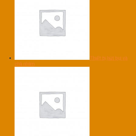
Thiết bị hút bụi và
chà nhám