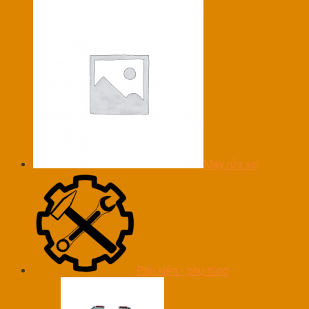
Máy rửa xe
Phụ kiện - phụ tùng