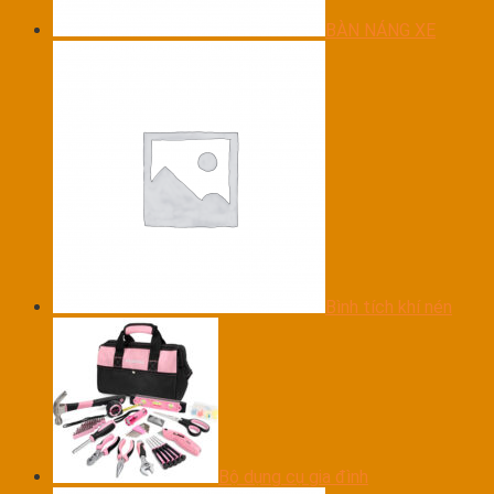
BÀN NÁNG XE
Bình tích khí nén
Bộ dụng cụ gia đình