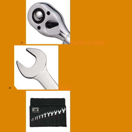
Tay vặn tự động
Cờ lê