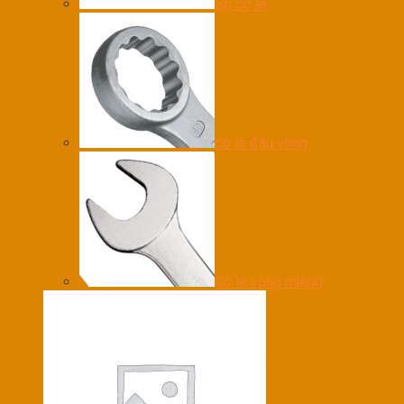
Bộ cờ lê
cờ lê đầu vòng
Cờ lê vòng miệng