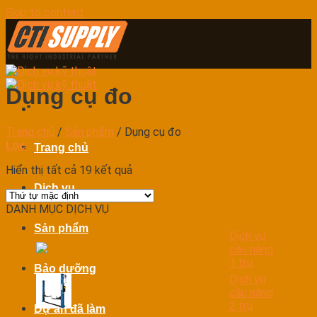
Skip to content
Dụng cụ đo
Trang chủ
/
Sản phẩm
/
Dụng cụ đo
Lọc
Trang chủ
Hiển thị tất cả 19 kết quả
Dịch vụ
DANH MỤC DỊCH VỤ
Sản phẩm
Dịch vụ
cầu nâng
1 trụ
Bảo dưỡng
Dịch vụ
cầu nâng
2 trụ
Dự án đã làm