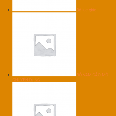
Bộ lục giác
BỘ VAM CẢO MỞ
CHUYÊN DỤNG