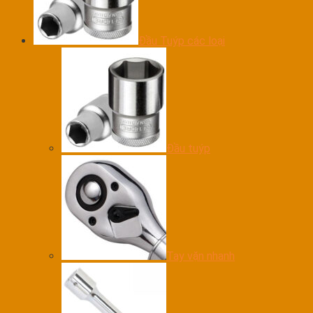
Đầu Tuýp các loại
Đầu tuýp
Tay vặn nhanh