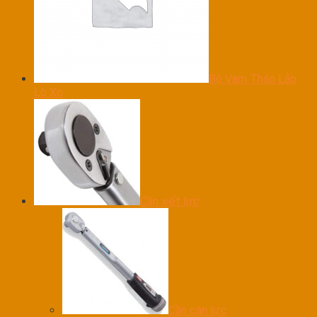
Bộ Vam Tháo Lắp
Lò Xo
Cần xiết lực
Cần cân lực