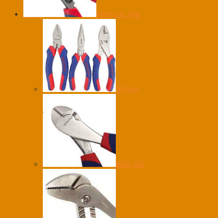
Kềm các loại
Bộ kìm
Kềm cắt