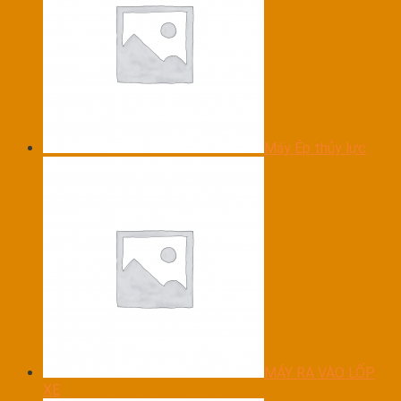
Máy Ép thủy lực
MÁY RA VÀO LỐP
XE