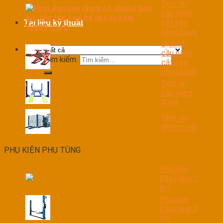
Dịch vụ
cầu nâng
cắt kéo
Tài liệu kỹ thuật
nâng bụng
Dịch vụ
cầu nâng
Tìm kiếm:
cắt kéo
nâng bánh
Dịch vụ
cầu nâng
4 trụ
Dịch vụ
phòng sơn
PHỤ KIỆN PHỤ TÙNG
Phụ kiện
Cầu nâng 1
trụ
Phụ kiện
Cầu nâng 2
trụ