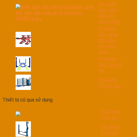
Phụ kiện
Cầu nâng
cắt kéo
nâng bụng
Phụ kiện
Cầu nâng
cắt kéo
lớn nâng
bánh
Phụ kiện
Cầu nâng 4
trụ
Phụ kiện
Phòng sơn
Thiết bị cũ qua sử dụng
Cầu nâng
1 trụ cũ
Cầu nâng
2 trụ cũ