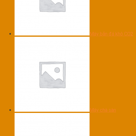
Máy bắn đá khô CO2
Máy chà sàn