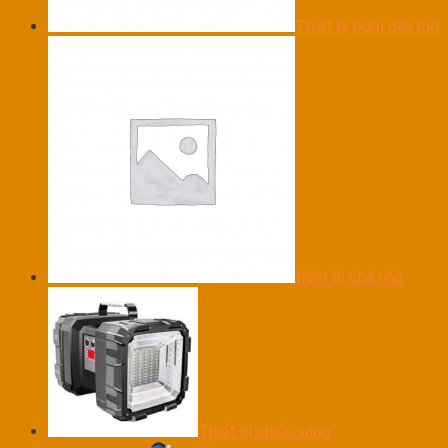
Thiết bị bơm dầu mỡ
thiết bị chà nhá
Thiết bị chiếu sáng