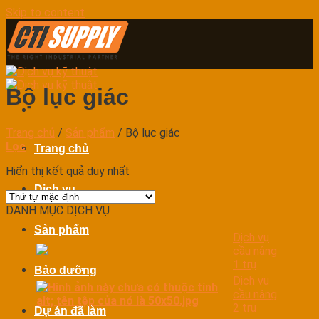
Skip to content
Bộ lục giác
Trang chủ
/
Sản phẩm
/
Bộ lục giác
Lọc
Trang chủ
Hiển thị kết quả duy nhất
Dịch vụ
DANH MỤC DỊCH VỤ
Sản phẩm
Dịch vụ
cầu nâng
1 trụ
Bảo dưỡng
Dịch vụ
cầu nâng
2 trụ
Dự án đã làm