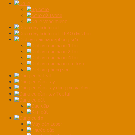
Cờ lê
Bộ cờ lê
cờ lê đầu vòng
Cờ lê vòng miệng
Cuộn dây hơi tự rút
Cuộn dây hơi tự rút TEKO dài 20m
Dịch vụ cầu nâng-phòng sơn
Dịch vụ cầu nâng 1 trụ
Dịch vụ cầu nâng 2 trụ
Dịch vụ cầu nâng 4 trụ
Dịch vụ cầu nâng cắt kéo
Dịch vụ phòng sơn
Dụng cụ bắt vít
Dụng cụ cầm tay
Dụng cụ cầm tay dùng pin và điện
Dụng cụ cầm tay Toptul
Dụng cụ cắt
Dao gấp
Kìm cắt
Dụng cụ đo
Máy cân Laser
Thước cặp