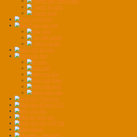
Thước dây, thước kéo
Thước đo góc
Thước thuỷ
Dụng cụ rửa xe
Đầu Tuýp các loại
Đầu tuýp
Tay vặn nhanh
Thanh nối dài
Đèn LED tổ ong
Kềm các loại
Bộ kìm
Kềm cắt
Kềm mỏ quạ
Kềm mũi bằng
Kềm mũi nhọn
Kiềm tuốc dây
Kích Đội Thủy Lực
Máy bắn đá khô CO2
Máy chà sàn
Máy Ép thủy lực
MÁY RA VÀO LỐP XE
Máy rửa xe
Phụ kiện - phụ tùng