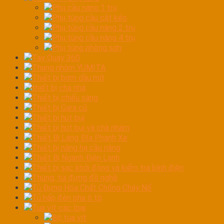
Phụ cầu nâng 1 trụ
Phụ tùng cầu cắt kéo
Phụ tùng cầu nâng 2 trụ
Phụ tùng cầu nâng 4 trụ
Phụ tùng phòng sơn
Tay Quay 360
Thang nhôm YUMITA
Thiết bị bơm dầu mỡ
thiết bị chà nhá
Thiết bị chiếu sáng
Thiết bị Gara cũ
Thiết bị hút bụi
Thiết bị hút bụi và chà nhám
Thiết Bị Láng Đĩa Phanh Xe
Thiết bị nâng hạ cầu nâng
Thiết Bị Ngành Điện Lạnh
Thiết bị sạc khởi động và kiểm tra bình điện
Thùng, túi đựng đồ nghề
Tủ Đựng Hóa Chất Chống Cháy Nổ
Tủ hấp đèn pha ô tô
Tua vít các loại
Bộ tua vít