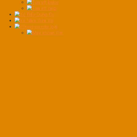
Tua vít bake
Tua vít dẹp
Xe Đẩy Dụng Cụ
Xe Nằm Sửa Xe
YDụng cụ các loại
Máy khoan Pin