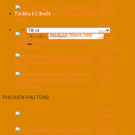
Dịch vụ
cầu nâng
cắt kéo
Tài liệu kỹ thuật
nâng
bụng
Dịch vụ
Tìm kiếm:
cầu nâng
cắt kéo
nâng bánh
Dịch vụ
cầu nâng
4 trụ
Dịch vụ
phòng
sơn
PHỤ KIỆN PHỤ TÙNG
Phụ kiện
Cầu nâng
1 trụ
Phụ kiện
Cầu nâng