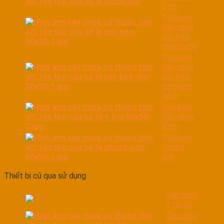
2 trụ
Phụ kiện
Cầu nâng
cắt kéo
nâng bụng
Phụ kiện
Cầu nâng
cắt kéo
lớn nâng
bánh
Phụ kiện
Cầu nâng
4 trụ
Phụ kiện
Phòng
sơn
Thiết bị cũ qua sử dụng
Cầu nâng
1 trụ cũ
Cầu nâng