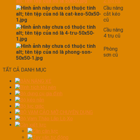
2 trụ cũ
Cầu nâng
cắt kéo
cũ
Cầu nâng
4 trụ cũ
Phòng
sơn cũ
TẤT CẢ DANH MỤC
BÀN NÁNG XE
Bình tích khí nén
Bộ dụng cụ gia đình
Bộ kéo nắn
Bộ lục giác
BỘ VAM CẢO MỞ CHUYÊN DỤNG
Bộ Vam Tháo Lắp Lò Xo
Cần xiết lực
Cần cân lực
Tay vặn tự động