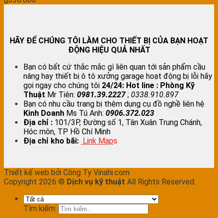
HÃY ĐỂ CHÚNG TÔI LÀM CHO THIẾT BỊ CỦA BẠN HOẠT
ĐỘNG HIỆU QUẢ NHẤT
Bạn có bất cứ thắc mắc gì liên quan tới sản phẩm cầu
nâng hay thiết bị ô tô xưởng garage hoạt động bị lỗi hãy
gọi ngay cho chúng tôi
24/24:
Hot line : Phòng Kỹ
Thuật
Mr Tiên:
0981.39.2227
;
0338.910.897
Bạn có nhu cầu trang bị thêm dụng cụ đồ nghề liên hệ
Kinh Doanh
Ms Tú Anh:
0906.372.023
Địa chỉ :
101/3P, Đường số 1, Tân Xuân Trung Chánh,
Hóc môn, TP Hồ Chí Minh
Địa chỉ kho bãi:
Link Map
s
Thiết kế web bởi Công Ty Vinahi.com
Copyright 2026 ©
Dịch vụ kỹ thuật
All Rights Reserved.
Tìm kiếm: