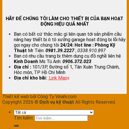
HÃY ĐỂ CHÚNG TÔI LÀM CHO THIẾT BỊ CỦA BẠN HOẠT
ĐỘNG HIỆU QUẢ NHẤT
Bạn có bất cứ thắc mắc gì liên quan tới sản phẩm cầu
nâng hay thiết bị ô tô xưởng garage hoạt động bị lỗi hãy
gọi ngay cho chúng tôi
24/24:
Hot line : Phòng Kỹ
Thuật
Mr Tiên:
0981.39.2227
;
0338.910.897
Bạn có nhu cầu trang bị thêm dụng cụ đồ nghề liên hệ
Kinh Doanh
Ms Tú Anh:
0906.372.023
Địa chỉ :
101/3P, Đường số 1, Tân Xuân Trung Chánh,
Hóc môn, TP Hồ Chí Minh
Địa chỉ kho bãi:
Link Map
s
Thiết kế web bởi Công Ty Vinahi.com
Copyright 2026 ©
Dịch vụ kỹ thuật
All Rights Reserved.
Tìm kiếm: