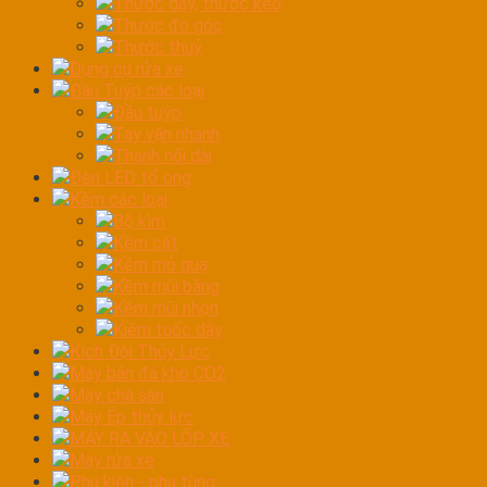
Thước dây, thước kéo
Thước đo góc
Thước thuỷ
Dụng cụ rửa xe
Đầu Tuýp các loại
Đầu tuýp
Tay vặn nhanh
Thanh nối dài
Đèn LED tổ ong
Kềm các loại
Bộ kìm
Kềm cắt
Kềm mỏ quạ
Kềm mũi bằng
Kềm mũi nhọn
Kiềm tuốc dây
Kích Đội Thủy Lực
Máy bắn đá khô CO2
Máy chà sàn
Máy Ép thủy lực
MÁY RA VÀO LỐP XE
Máy rửa xe
Phụ kiện - phụ tùng