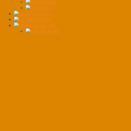
Tua vít bake
Tua vít dẹp
Xe Đẩy Dụng Cụ
Xe Nằm Sửa Xe
YDụng cụ các loại
Máy khoan Pin