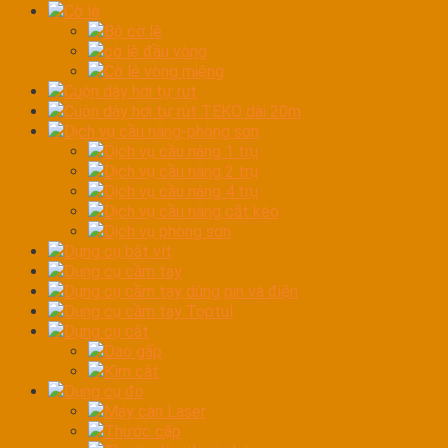
Cờ lê
Bộ cờ lê
cờ lê đầu vòng
Cờ lê vòng miệng
Cuộn dây hơi tự rút
Cuộn dây hơi tự rút TEKO dài 20m
Dịch vụ cầu nâng-phòng sơn
Dịch vụ cầu nâng 1 trụ
Dịch vụ cầu nâng 2 trụ
Dịch vụ cầu nâng 4 trụ
Dịch vụ cầu nâng cắt kéo
Dịch vụ phòng sơn
Dụng cụ bắt vít
Dụng cụ cầm tay
Dụng cụ cầm tay dùng pin và điện
Dụng cụ cầm tay Toptul
Dụng cụ cắt
Dao gấp
Kìm cắt
Dụng cụ đo
Máy cân Laser
Thước cặp