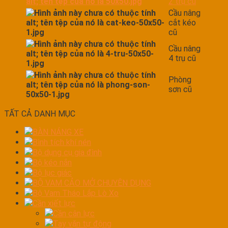
2 trụ cũ
Cầu nâng
cắt kéo
cũ
Cầu nâng
4 trụ cũ
Phòng
sơn cũ
TẤT CẢ DANH MỤC
BÀN NÁNG XE
Bình tích khí nén
Bộ dụng cụ gia đình
Bộ kéo nắn
Bộ lục giác
BỘ VAM CẢO MỞ CHUYÊN DỤNG
Bộ Vam Tháo Lắp Lò Xo
Cần xiết lực
Cần cân lực
Tay vặn tự động