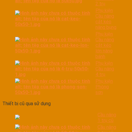
2 trụ
Phụ kiện
Cầu nâng
cắt kéo
nâng bụng
Phụ kiện
Cầu nâng
cắt kéo
lớn nâng
bánh
Phụ kiện
Cầu nâng
4 trụ
Phụ kiện
Phòng
sơn
Thiết bị cũ qua sử dụng
Cầu nâng
1 trụ cũ
Cầu nâng