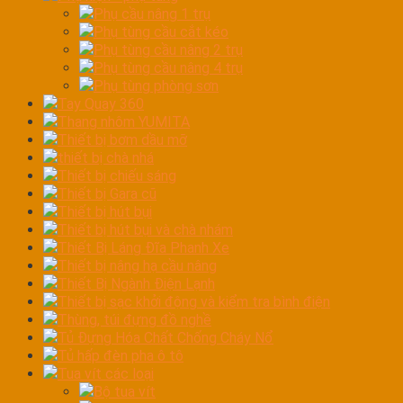
Phụ cầu nâng 1 trụ
Phụ tùng cầu cắt kéo
Phụ tùng cầu nâng 2 trụ
Phụ tùng cầu nâng 4 trụ
Phụ tùng phòng sơn
Tay Quay 360
Thang nhôm YUMITA
Thiết bị bơm dầu mỡ
thiết bị chà nhá
Thiết bị chiếu sáng
Thiết bị Gara cũ
Thiết bị hút bụi
Thiết bị hút bụi và chà nhám
Thiết Bị Láng Đĩa Phanh Xe
Thiết bị nâng hạ cầu nâng
Thiết Bị Ngành Điện Lạnh
Thiết bị sạc khởi động và kiểm tra bình điện
Thùng, túi đựng đồ nghề
Tủ Đựng Hóa Chất Chống Cháy Nổ
Tủ hấp đèn pha ô tô
Tua vít các loại
Bộ tua vít