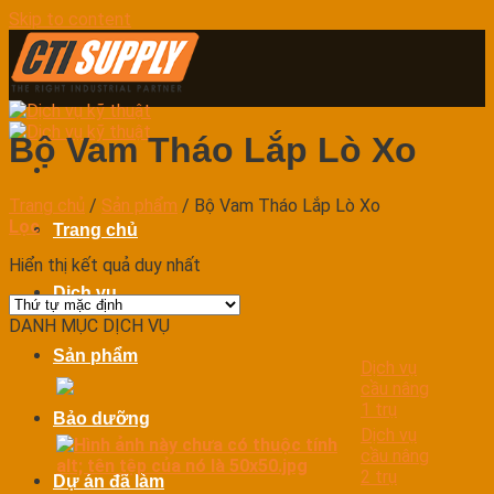
Skip to content
Bộ Vam Tháo Lắp Lò Xo
Trang chủ
/
Sản phẩm
/
Bộ Vam Tháo Lắp Lò Xo
Lọc
Trang chủ
Hiển thị kết quả duy nhất
Dịch vụ
DANH MỤC DỊCH VỤ
Sản phẩm
Dịch vụ
cầu nâng
1 trụ
Bảo dưỡng
Dịch vụ
cầu nâng
2 trụ
Dự án đã làm