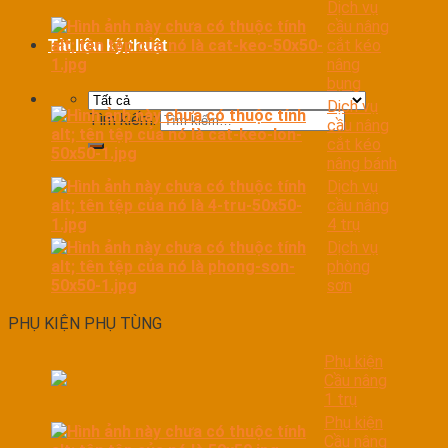
Dịch vụ
cầu nâng
cắt kéo
Tài liệu kỹ thuật
nâng
bụng
Dịch vụ
Tìm kiếm:
cầu nâng
cắt kéo
nâng bánh
Dịch vụ
cầu nâng
4 trụ
Dịch vụ
phòng
sơn
PHỤ KIỆN PHỤ TÙNG
Phụ kiện
Cầu nâng
1 trụ
Phụ kiện
Cầu nâng