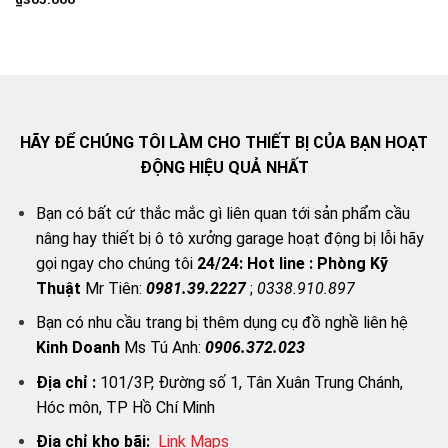
HÃY ĐỂ CHÚNG TÔI LÀM CHO THIẾT BỊ CỦA BẠN HOẠT
ĐỘNG HIỆU QUẢ NHẤT
Bạn có bất cứ thắc mắc gì liên quan tới sản phẩm cầu
nâng hay thiết bị ô tô xưởng garage hoạt động bị lỗi hãy
gọi ngay cho chúng tôi
24/24:
Hot line : Phòng Kỹ
Thuật
Mr Tiên:
0981.39.2227
;
0338.910.897
Bạn có nhu cầu trang bị thêm dụng cụ đồ nghề liên hệ
Kinh Doanh
Ms Tú Anh:
0906.372.023
Địa chỉ :
101/3P, Đường số 1, Tân Xuân Trung Chánh,
Hóc môn, TP Hồ Chí Minh
Địa chỉ kho bãi:
Link Map
s