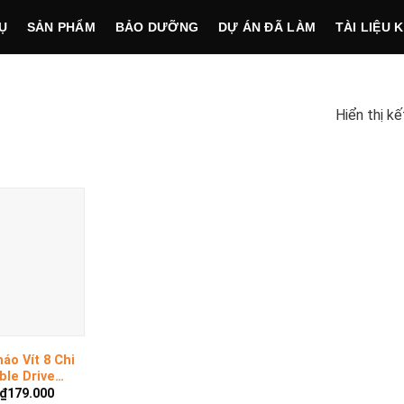
Ụ
SẢN PHẨM
BẢO DƯỠNG
DỰ ÁN ĐÃ LÀM
TÀI LIỆU 
Hiển thị k
áo Vít 8 Chi
ble Drive
₫
179.000