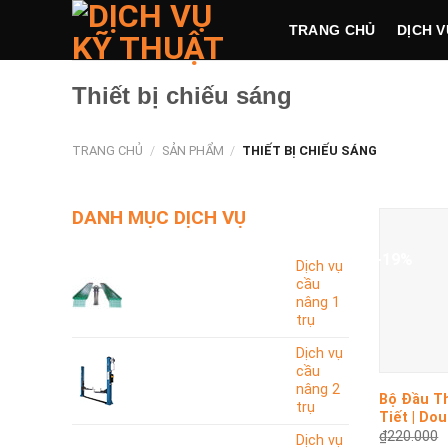
Skip
TRANG CHỦ
DỊCH V
to
content
Thiết bị chiếu sáng
TRANG CHỦ
/
SẢN PHẨM
/
THIẾT BỊ CHIẾU SÁNG
DANH MỤC DỊCH VỤ
-19%
Dịch vụ
cầu
nâng 1
trụ
Dịch vụ
+
cầu
nâng 2
Bộ Đầu Th
trụ
Tiết | Dou
DD65912
₫
220.000
Dịch vụ