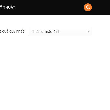
KỸ THUẬT
ết quả duy nhất