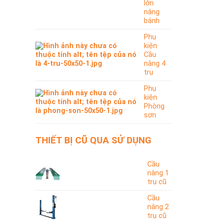
lớn
nâng
bánh
Phụ
kiện
Cầu
nâng 4
trụ
Phụ
kiện
Phòng
sơn
THIẾT BỊ CŨ QUA SỬ DỤNG
Cầu
nâng 1
trụ cũ
Cầu
nâng 2
trụ cũ