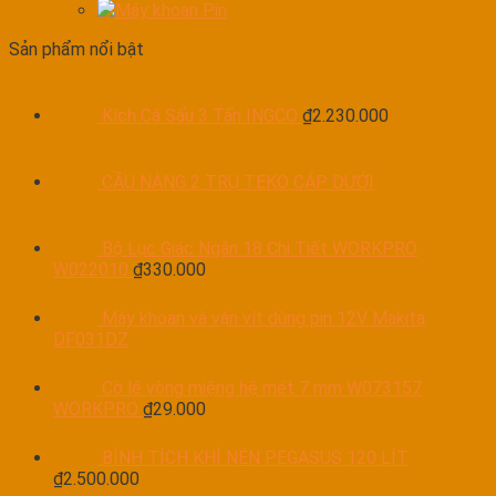
Máy khoan Pin
Sản phẩm nổi bật
Kích Cá Sấu 3 Tấn INGCO
₫
2.230.000
CẦU NÂNG 2 TRỤ TEKO CÁP DƯỚI
Bộ Lục Giác Ngắn 18 Chi Tiết WORKPRO
W022010
₫
330.000
Máy khoan và vặn vít dùng pin 12V Makita
DF031DZ
Cờ lê vòng miệng hệ mét 7 mm W073157
WORKPRO
₫
29.000
BÌNH TÍCH KHÍ NÉN PEGASUS 120 LÍT
₫
2.500.000