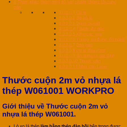
3
Tham khảo thêm một số sản phẩm chúng tôi cung
cấp:
3.0.0.0.1
Cờ lê
3.0.0.0.2
Bộ cờ lê
3.0.0.0.3
Dụng cụ cắt
3.0.0.0.4
Thước đo góc
3.0.0.0.5
Kềm các loại
3.0.0.0.6
Thùng, túi đựng đồ nghề
3.0.0.0.7
Dao gấp
3.0.0.0.8
cờ lê đầu vòng
3.0.0.0.9
Bộ dụng cụ gia đình
3.0.0.0.10
Thước cặp
3.0.0.0.11
Máy cân Laser
Thước cuộn 2m vỏ nhựa lá
thép W061001 WORKPRO
Giới thiệu về Thước cuộn 2m vỏ
nhựa lá thép W061001
.
Lò xo lá thép
làm bằng thép đàn hồi
bên trong được