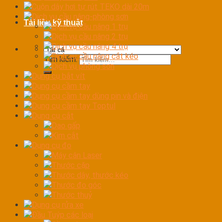
Cuộn dây hơi tự rút TEKO dài 20m
Dịch vụ cầu nâng-phòng sơn
Tài liệu kỹ thuật
Dịch vụ cầu nâng 1 trụ
Dịch vụ cầu nâng 2 trụ
Dịch vụ cầu nâng 4 trụ
Dịch vụ cầu nâng cắt kéo
Tìm kiếm:
Dịch vụ phòng sơn
Dụng cụ bắt vít
Dụng cụ cầm tay
Dụng cụ cầm tay dùng pin và điện
Dụng cụ cầm tay Toptul
Dụng cụ cắt
Dao gấp
Kìm cắt
Dụng cụ đo
Máy cân Laser
Thước cặp
Thước dây, thước kéo
Thước đo góc
Thước thuỷ
Dụng cụ rửa xe
Đầu Tuýp các loại