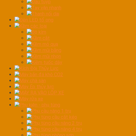
Đầu tuýp
Tay vặn nhanh
Thanh nối dài
Đèn LED tổ ong
Kềm các loại
Bộ kìm
Kềm cắt
Kềm mỏ quạ
Kềm mũi bằng
Kềm mũi nhọn
Kiềm tuốc dây
Kích Đội Thủy Lực
Máy bắn đá khô CO2
Máy chà sàn
Máy Ép thủy lực
MÁY RA VÀO LỐP XE
Máy rửa xe
Phụ kiện - phụ tùng
Phụ cầu nâng 1 trụ
Phụ tùng cầu cắt kéo
Phụ tùng cầu nâng 2 trụ
Phụ tùng cầu nâng 4 trụ
Phụ tùng phòng sơn