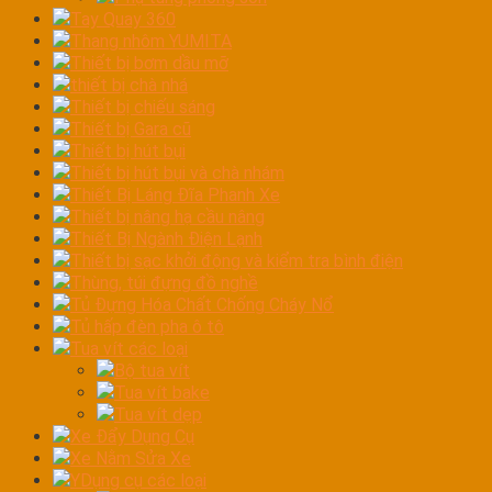
Tay Quay 360
Thang nhôm YUMITA
Thiết bị bơm dầu mỡ
thiết bị chà nhá
Thiết bị chiếu sáng
Thiết bị Gara cũ
Thiết bị hút bụi
Thiết bị hút bụi và chà nhám
Thiết Bị Láng Đĩa Phanh Xe
Thiết bị nâng hạ cầu nâng
Thiết Bị Ngành Điện Lạnh
Thiết bị sạc khởi động và kiểm tra bình điện
Thùng, túi đựng đồ nghề
Tủ Đựng Hóa Chất Chống Cháy Nổ
Tủ hấp đèn pha ô tô
Tua vít các loại
Bộ tua vít
Tua vít bake
Tua vít dẹp
Xe Đẩy Dụng Cụ
Xe Nằm Sửa Xe
YDụng cụ các loại