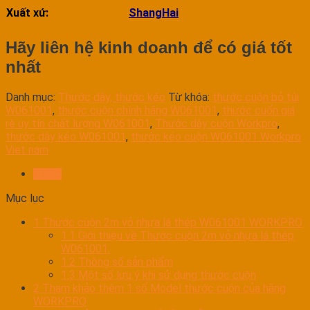
Xuất xứ:
ShangHai
Hãy liên hệ kinh doanh để có giá tốt
nhất
Danh mục:
Thước dây, thước kéo
Từ khóa:
thước cuộn bỏ túi
W061001
,
thước cuộn chính hãng W061001
,
thước cuốn giá
rè uy tín chất lượng W061001
,
Thước dây cuộn Workpro
,
thước dây kéo W061001
,
thước kéo cuộn W061001 Workpro
Viet nam
Mô tả
Mục lục
1
Thước cuộn 2m vỏ nhựa lá thép W061001 WORKPRO
1.1
Giới thiệu về Thước cuộn 2m vỏ nhựa lá thép
W061001.
1.2
Thông số sản phẩm
1.3
Một số lưu ý khi sử dụng thước cuộn
2
Tham khảo thêm 1 số Model thước cuộn của hãng
WORKPRO