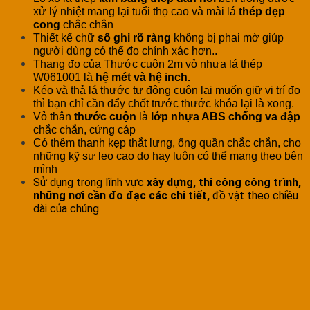
xử lý nhiệt mang lại tuổi thọ cao và mài lá
thép dẹp
cong
chắc chắn
Thiết kế chữ
số ghi rõ ràng
không bị phai mờ giúp
người dùng có thể đo chính xác hơn..
Thang đo của Thước cuộn 2m vỏ nhựa lá thép
W061001 là
hệ mét và hệ inch.
Kéo và thả lá thước tự động cuộn lại muốn giữ vị trí đo
thì bạn chỉ cần đẩy chốt trước thước khóa lại là xong.
Vỏ thân
thước cuộn
là
lớp nhựa ABS chống va đập
chắc chắn, cứng cáp
Có thêm thanh kẹp thắt lưng, ống quần chắc chắn, cho
những kỹ sư leo cao do hay luôn có thể mang theo bên
mình
Sử dụng trong lĩnh vực
xây dựng, thi công công trình,
những nơi cần đo đạc các chi tiết,
đồ vật theo chiều
dài của chúng