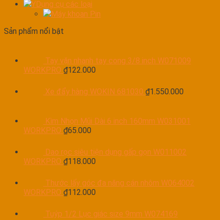
YDụng cụ các loại
Máy khoan Pin
Sản phẩm nổi bật
Tay vặn nhanh tay cong 3/8 inch W071009
WORKPRO
₫
122.000
Xe đẩy hàng WOKIN 681030
₫
1.550.000
Kìm Nhọn Mũi Dài 6 inch 160mm W031001
WORKPRO
₫
65.000
Dao rọc siêu tiện dụng gấp gọn W011002
WORKPRO
₫
118.000
Thước lấy góc đa năng cán nhôm W064002
WORKPRO
₫
112.000
Tuýp 1/2 Lục giác size 9mm W074169