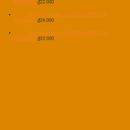
WORKPRO
₫
22.000
Tuýp 1/2 lục giác size 19mm W074179
WORKPRO
₫
26.000
Tua vít đầu dẹt bự 6x200mm W021229
WORKPRO
₫
33.000