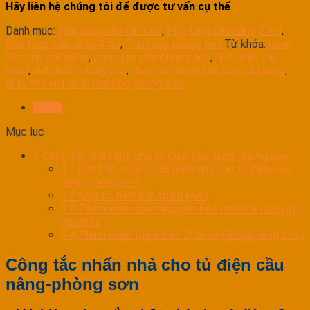
Hãy liên hệ chúng tôi để được tư vấn cụ thể
Danh mục:
Phụ tùng cầu cắt kéo
,
Phụ tùng cầu nâng 2 trụ
,
Phụ tùng cầu nâng 4 trụ
,
Phụ tùng phòng sơn
Từ khóa:
công
tắc cho cầu nâng
,
công tắc cho phòng sơn
,
Nút nhấn cầu
nâng
,
nút nhấn phòng sơn
,
thay thế công tắc cho cầu nâng
,
thay thế nút nhấn nhả cho phòng sơn
Mô tả
Mục lục
1
Công tắc nhấn nhả cho tủ điện cầu nâng-phòng sơn
1.1
Giới thiệu Công tắc nhấn nhả cho tủ điện cầu
nâng-phòng sơn
1.2
Một số hình ảnh tham khảo
1.3
Tham khảo cầu nâng cắt kéo mới của công ty
người ta
1.4
Tham khảo thêm các Dịch vụ về cầu nâng 2 trụ
Công tắc nhấn nhả cho tủ điện cầu
nâng-phòng sơn