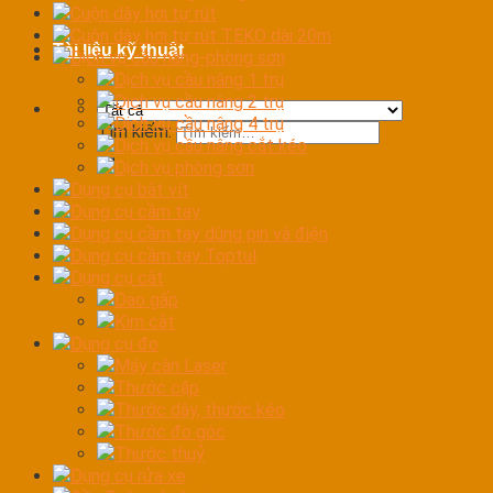
Cuộn dây hơi tự rút
Cuộn dây hơi tự rút TEKO dài 20m
Tài liệu kỹ thuật
Dịch vụ cầu nâng-phòng sơn
Dịch vụ cầu nâng 1 trụ
Dịch vụ cầu nâng 2 trụ
Dịch vụ cầu nâng 4 trụ
Tìm kiếm:
Dịch vụ cầu nâng cắt kéo
Dịch vụ phòng sơn
Dụng cụ bắt vít
Dụng cụ cầm tay
Dụng cụ cầm tay dùng pin và điện
Dụng cụ cầm tay Toptul
Dụng cụ cắt
Dao gấp
Kìm cắt
Dụng cụ đo
Máy cân Laser
Thước cặp
Thước dây, thước kéo
Thước đo góc
Thước thuỷ
Dụng cụ rửa xe