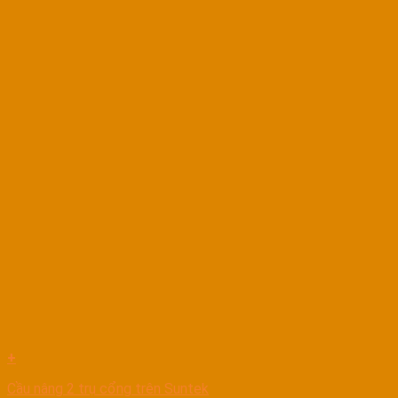
+
Cầu nâng 2 trụ cổng trên Suntek