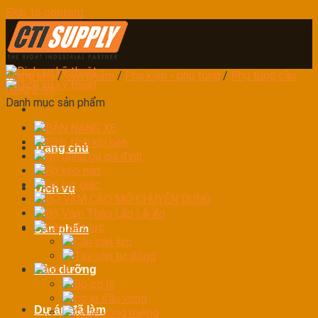
Skip to content
Trang chủ
/
Sản phẩm
/
Phụ kiện - phụ tùng
/
Phụ tùng cầu
nâng 2 trụ
Danh mục sản phẩm
BÀN NÁNG XE
Bình tích khí nén
Trang chủ
Bộ dụng cụ gia đình
Bộ kéo nắn
Bộ lục giác
Dịch vụ
BỘ VAM CẢO MỞ CHUYÊN DỤNG
Bộ Vam Tháo Lắp Lò Xo
Cần xiết lực
Sản phẩm
Cần cân lực
Tay vặn tự động
Bảo dưỡng
Cờ lê
Bộ cờ lê
cờ lê đầu vòng
Dự án đã làm
Cờ lê vòng miệng