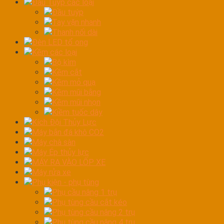
Đầu Tuýp các loại
Đầu tuýp
Tay vặn nhanh
Thanh nối dài
Đèn LED tổ ong
Kềm các loại
Bộ kìm
Kềm cắt
Kềm mỏ quạ
Kềm mũi bằng
Kềm mũi nhọn
Kiềm tuốc dây
Kích Đội Thủy Lực
Máy bắn đá khô CO2
Máy chà sàn
Máy Ép thủy lực
MÁY RA VÀO LỐP XE
Máy rửa xe
Phụ kiện - phụ tùng
Phụ cầu nâng 1 trụ
Phụ tùng cầu cắt kéo
Phụ tùng cầu nâng 2 trụ
Phụ tùng cầu nâng 4 trụ