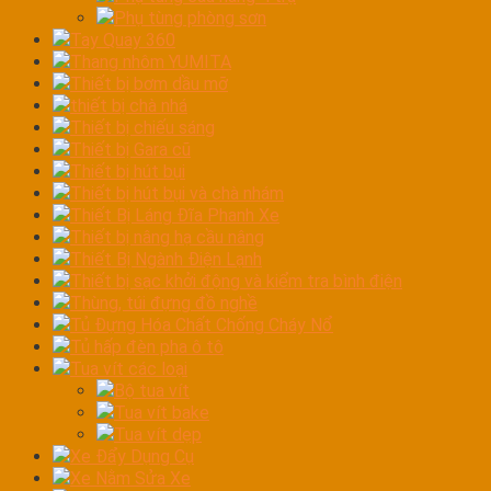
Phụ tùng phòng sơn
Tay Quay 360
Thang nhôm YUMITA
Thiết bị bơm dầu mỡ
thiết bị chà nhá
Thiết bị chiếu sáng
Thiết bị Gara cũ
Thiết bị hút bụi
Thiết bị hút bụi và chà nhám
Thiết Bị Láng Đĩa Phanh Xe
Thiết bị nâng hạ cầu nâng
Thiết Bị Ngành Điện Lạnh
Thiết bị sạc khởi động và kiểm tra bình điện
Thùng, túi đựng đồ nghề
Tủ Đựng Hóa Chất Chống Cháy Nổ
Tủ hấp đèn pha ô tô
Tua vít các loại
Bộ tua vít
Tua vít bake
Tua vít dẹp
Xe Đẩy Dụng Cụ
Xe Nằm Sửa Xe