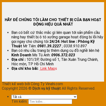
HÃY ĐỂ CHÚNG TÔI LÀM CHO THIẾT BỊ CỦA BẠN HOẠT
ĐỘNG HIỆU QUẢ NHẤT
Bạn có bất cứ thắc mắc gì liên quan tới sản phẩm cầu
nâng hay thiết bị ô tô xưởng garage hoạt động bị lỗi hãy
gọi ngay cho chúng tôi
24/24:
Hot line : Phòng Kỹ
Thuật
Mr Tiên:
0981.39.2227
;
0338.910.897
Bạn có nhu cầu trang bị thêm dụng cụ đồ nghề liên hệ
Kinh Doanh
Ms Tú Anh:
0906.372.023
Địa chỉ :
101/3P, Đường số 1, Tân Xuân Trung Chánh,
Hóc môn, TP Hồ Chí Minh
Địa chỉ kho bãi:
Link Map
s
Thiết kế web bởi Công Ty Vinahi.com
Copyright 2026 ©
Dịch vụ kỹ thuật
All Rights Reserved.
Tìm kiếm: