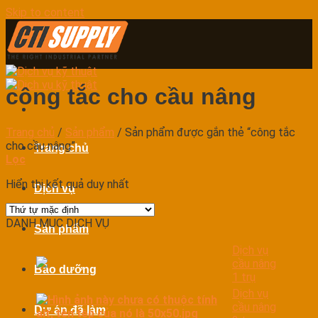
Skip to content
công tắc cho cầu nâng
Trang chủ
/
Sản phẩm
/
Sản phẩm được gắn thẻ “công tắc
cho cầu nâng”
Trang chủ
Lọc
Hiển thị kết quả duy nhất
Dịch vụ
DANH MỤC DỊCH VỤ
Sản phẩm
Dịch vụ
cầu nâng
Bảo dưỡng
1 trụ
Dịch vụ
cầu nâng
Dự án đã làm