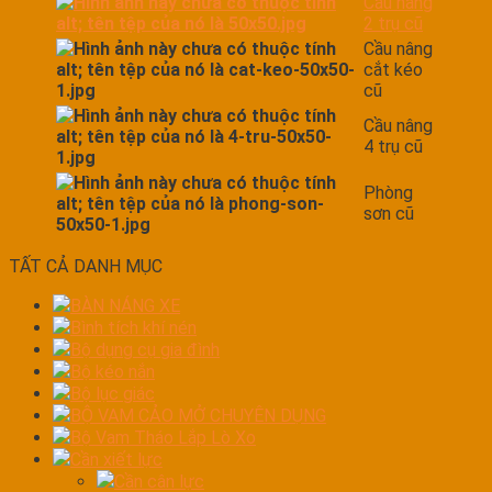
Cầu nâng
2 trụ cũ
Cầu nâng
cắt kéo
cũ
Cầu nâng
4 trụ cũ
Phòng
sơn cũ
TẤT CẢ DANH MỤC
BÀN NÁNG XE
Bình tích khí nén
Bộ dụng cụ gia đình
Bộ kéo nắn
Bộ lục giác
BỘ VAM CẢO MỞ CHUYÊN DỤNG
Bộ Vam Tháo Lắp Lò Xo
Cần xiết lực
Cần cân lực