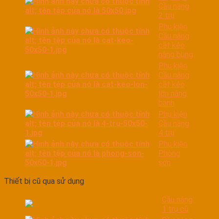
Cầu nâng
2 trụ
Phụ kiện
Cầu nâng
cắt kéo
nâng bụng
Phụ kiện
Cầu nâng
cắt kéo
lớn nâng
bánh
Phụ kiện
Cầu nâng
4 trụ
Phụ kiện
Phòng
sơn
Thiết bị cũ qua sử dụng
Cầu nâng
1 trụ cũ