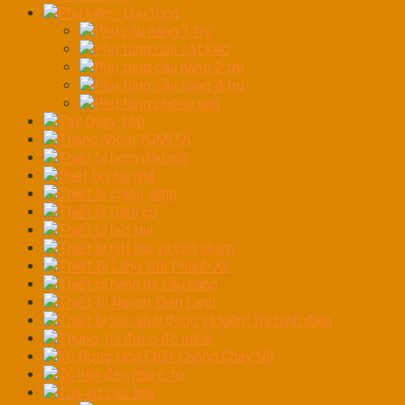
Phụ kiện - phụ tùng
Phụ cầu nâng 1 trụ
Phụ tùng cầu cắt kéo
Phụ tùng cầu nâng 2 trụ
Phụ tùng cầu nâng 4 trụ
Phụ tùng phòng sơn
Tay Quay 360
Thang nhôm YUMITA
Thiết bị bơm dầu mỡ
thiết bị chà nhá
Thiết bị chiếu sáng
Thiết bị Gara cũ
Thiết bị hút bụi
Thiết bị hút bụi và chà nhám
Thiết Bị Láng Đĩa Phanh Xe
Thiết bị nâng hạ cầu nâng
Thiết Bị Ngành Điện Lạnh
Thiết bị sạc khởi động và kiểm tra bình điện
Thùng, túi đựng đồ nghề
Tủ Đựng Hóa Chất Chống Cháy Nổ
Tủ hấp đèn pha ô tô
Tua vít các loại