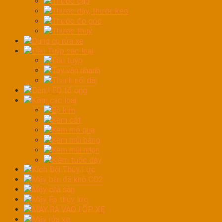
Thước cặp
Thước dây, thước kéo
Thước đo góc
Thước thuỷ
Dụng cụ rửa xe
Đầu Tuýp các loại
Đầu tuýp
Tay vặn nhanh
Thanh nối dài
Đèn LED tổ ong
Kềm các loại
Bộ kìm
Kềm cắt
Kềm mỏ quạ
Kềm mũi bằng
Kềm mũi nhọn
Kiềm tuốc dây
Kích Đội Thủy Lực
Máy bắn đá khô CO2
Máy chà sàn
Máy Ép thủy lực
MÁY RA VÀO LỐP XE
Máy rửa xe