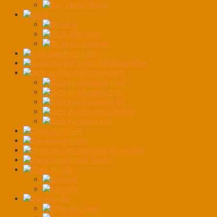
Tay vặn tự động
Cờ lê
Bộ cờ lê
cờ lê đầu vòng
Cờ lê vòng miệng
Cuộn dây hơi tự rút
Cuộn dây hơi tự rút TEKO dài 20m
Dịch vụ cầu nâng-phòng sơn
Dịch vụ cầu nâng 1 trụ
Dịch vụ cầu nâng 2 trụ
Dịch vụ cầu nâng 4 trụ
Dịch vụ cầu nâng cắt kéo
Dịch vụ phòng sơn
Dụng cụ bắt vít
Dụng cụ cầm tay
Dụng cụ cầm tay dùng pin và điện
Dụng cụ cầm tay Toptul
Dụng cụ cắt
Dao gấp
Kìm cắt
Dụng cụ đo
Máy cân Laser