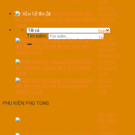
2 trụ
Dịch vụ
cầu nâng
Tài liệu kỹ thuật
cắt kéo
nâng
bụng
Tìm kiếm:
Dịch vụ
cầu nâng
cắt kéo
nâng bánh
Dịch vụ
cầu nâng
4 trụ
Dịch vụ
phòng
sơn
PHỤ KIỆN PHỤ TÙNG
Phụ kiện
Cầu nâng
1 trụ
Phụ kiện