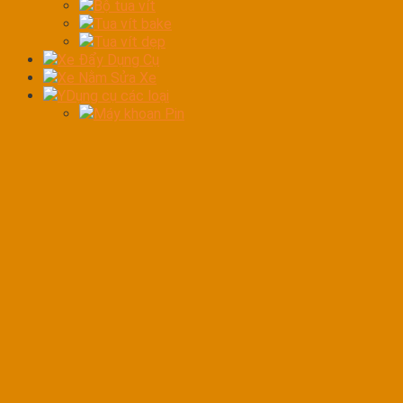
Bộ tua vít
Tua vít bake
Tua vít dẹp
Xe Đẩy Dụng Cụ
Xe Nằm Sửa Xe
YDụng cụ các loại
Máy khoan Pin