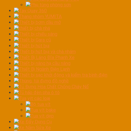
Phụ tùng phòng sơn
Tay Quay 360
Thang nhôm YUMITA
Thiết bị bơm dầu mỡ
thiết bị chà nhá
Thiết bị chiếu sáng
Thiết bị Gara cũ
Thiết bị hút bụi
Thiết bị hút bụi và chà nhám
Thiết Bị Láng Đĩa Phanh Xe
Thiết bị nâng hạ cầu nâng
Thiết Bị Ngành Điện Lạnh
Thiết bị sạc khởi động và kiểm tra bình điện
Thùng, túi đựng đồ nghề
Tủ Đựng Hóa Chất Chống Cháy Nổ
Tủ hấp đèn pha ô tô
Tua vít các loại
Bộ tua vít
Tua vít bake
Tua vít dẹp
Xe Đẩy Dụng Cụ
Xe Nằm Sửa Xe