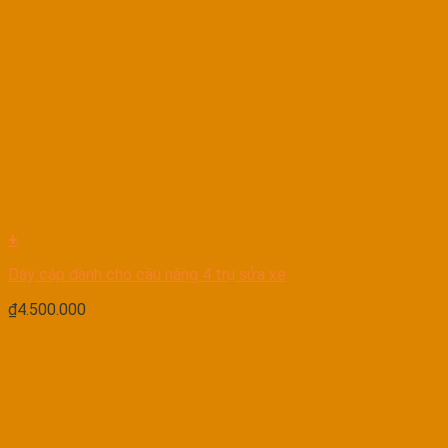
+
Dây cáp dành cho cầu nâng 4 trụ sửa xe
₫
4.500.000