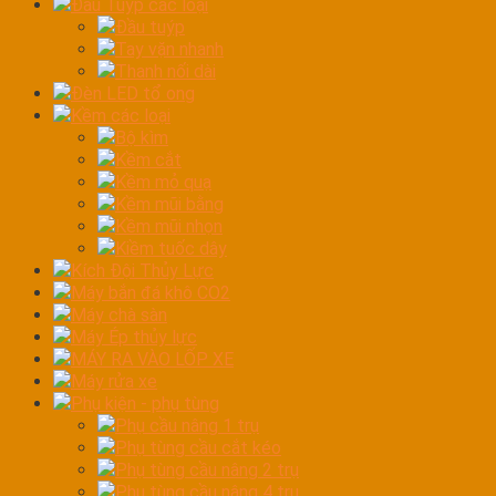
Đầu Tuýp các loại
Đầu tuýp
Tay vặn nhanh
Thanh nối dài
Đèn LED tổ ong
Kềm các loại
Bộ kìm
Kềm cắt
Kềm mỏ quạ
Kềm mũi bằng
Kềm mũi nhọn
Kiềm tuốc dây
Kích Đội Thủy Lực
Máy bắn đá khô CO2
Máy chà sàn
Máy Ép thủy lực
MÁY RA VÀO LỐP XE
Máy rửa xe
Phụ kiện - phụ tùng
Phụ cầu nâng 1 trụ
Phụ tùng cầu cắt kéo
Phụ tùng cầu nâng 2 trụ
Phụ tùng cầu nâng 4 trụ