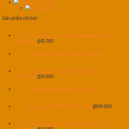
YDụng cụ các loại
Máy khoan Pin
Sản phẩm nổi bật
Tua vít bake đầu to dài 150mm W021252
WORKPRO
₫
42.000
Tủ Đồ Nghề 7 Ngăn Toptul TBAI0702
Tuýp 1/2 lục giác size 19mm W074179
WORKPRO
₫
26.000
Chuyên Bán Cầu Nâng 1 Trụ Rửa Xe Cũ
Bộ dụng cụ W009045 90 chi tiết
₫
890.000
Tuýp 1/2 lục giác size 15mm W074175