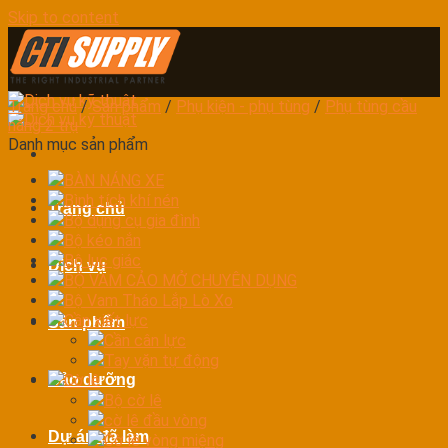
Skip to content
Trang chủ
/
Sản phẩm
/
Phụ kiện - phụ tùng
/
Phụ tùng cầu
nâng 2 trụ
Danh mục sản phẩm
BÀN NÁNG XE
Bình tích khí nén
Trang chủ
Bộ dụng cụ gia đình
Bộ kéo nắn
Bộ lục giác
Dịch vụ
BỘ VAM CẢO MỞ CHUYÊN DỤNG
Bộ Vam Tháo Lắp Lò Xo
Cần xiết lực
Sản phẩm
Cần cân lực
Tay vặn tự động
Bảo dưỡng
Cờ lê
Bộ cờ lê
cờ lê đầu vòng
Dự án đã làm
Cờ lê vòng miệng