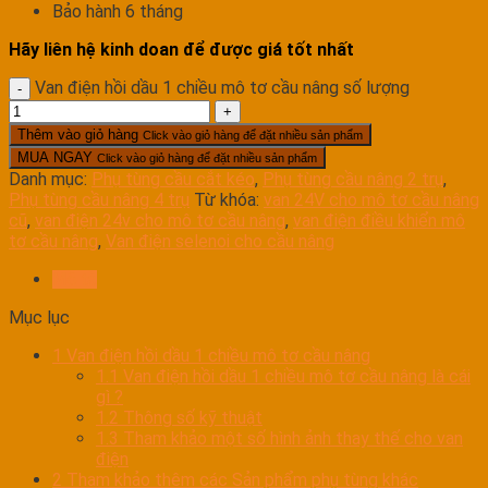
Bảo hành 6 tháng
Hãy liên hệ kinh doan để được giá tốt nhất
Van điện hồi dầu 1 chiều mô tơ cầu nâng số lượng
Thêm vào giỏ hàng
Click vào giỏ hàng để đặt nhiều sản phẩm
MUA NGAY
Click vào giỏ hàng để đặt nhiều sản phẩm
Danh mục:
Phụ tùng cầu cắt kéo
,
Phụ tùng cầu nâng 2 trụ
,
Phụ tùng cầu nâng 4 trụ
Từ khóa:
van 24V cho mô tơ cầu nâng
cũ
,
van điện 24v cho mô tơ cầu nâng
,
van điện điều khiển mô
tơ cầu nâng
,
Van điện selenoi cho cầu nâng
Mô tả
Mục lục
1
Van điện hồi dầu 1 chiều mô tơ cầu nâng
1.1
Van điện hồi dầu 1 chiều mô tơ cầu nâng là cái
gì ?
1.2
Thông số kỹ thuật
1.3
Tham khảo một số hình ảnh thay thế cho van
điện
2
Tham khảo thêm các Sản phẩm phụ tùng khác