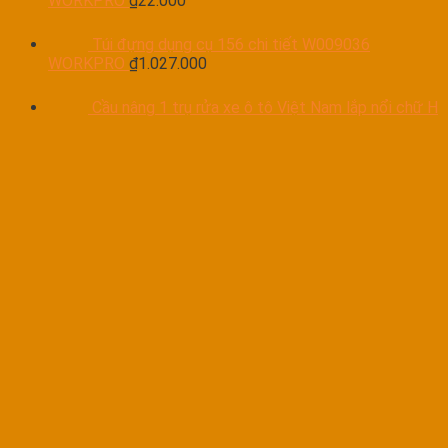
WORKPRO
₫
22.000
Túi đựng dụng cụ 156 chi tiết W009036
WORKPRO
₫
1.027.000
Cầu nâng 1 trụ rửa xe ô tô Việt Nam lắp nổi chữ H