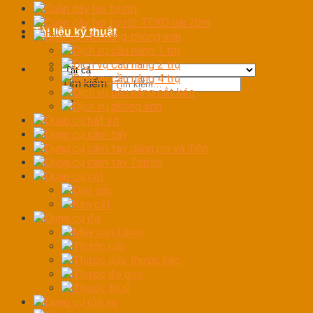
Cuộn dây hơi tự rút
Cuộn dây hơi tự rút TEKO dài 20m
Tài liệu kỹ thuật
Dịch vụ cầu nâng-phòng sơn
Dịch vụ cầu nâng 1 trụ
Dịch vụ cầu nâng 2 trụ
Dịch vụ cầu nâng 4 trụ
Tìm kiếm:
Dịch vụ cầu nâng cắt kéo
Dịch vụ phòng sơn
Dụng cụ bắt vít
Dụng cụ cầm tay
Dụng cụ cầm tay dùng pin và điện
Dụng cụ cầm tay Toptul
Dụng cụ cắt
Dao gấp
Kìm cắt
Dụng cụ đo
Máy cân Laser
Thước cặp
Thước dây, thước kéo
Thước đo góc
Thước thuỷ
Dụng cụ rửa xe