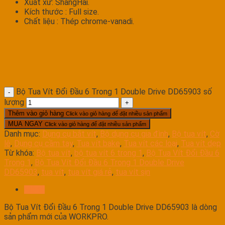
Xuất xứ: ShangHai.
Kích thước : Full size.
Chất liệu : Thép chrome-vanadi.
Bộ Tua Vít Đổi Đầu 6 Trong 1 Double Drive DD65903 số
lượng
Thêm vào giỏ hàng
Click vào giỏ hàng để đặt nhiều sản phẩm
MUA NGAY
Click vào giỏ hàng để đặt nhiều sản phẩm
Danh mục:
Dụng cụ bắt vít
,
Bộ dụng cụ gia đình
,
Bộ tua vít
,
Cờ
lê
,
Dụng cụ cầm tay
,
Tua vít bake
,
Tua vít các loại
,
Tua vít dẹp
Từ khóa:
Bộ tua vít
,
bộ tua vít 6 trong 1
,
Bộ Tua Vít Đổi Đầu 6
Trong 1
,
Bộ Tua Vít Đổi Đầu 6 Trong 1 Double Drive
DD65903
,
tua vít
,
tua vít giá rẻ
,
tua vít sịn
Mô tả
Bộ Tua Vít Đổi Đầu 6 Trong 1 Double Drive DD65903 là dòng
sản phẩm mới của WORKPRO.