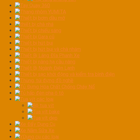
Tay Quay 360
Thang nhôm YUMITA
Thiết bị bơm dầu mỡ
thiết bị chà nhá
Thiết bị chiếu sáng
Thiết bị Gara cũ
Thiết bị hút bụi
Thiết bị hút bụi và chà nhám
Thiết Bị Láng Đĩa Phanh Xe
Thiết bị nâng hạ cầu nâng
Thiết Bị Ngành Điện Lạnh
Thiết bị sạc khởi động và kiểm tra bình điện
Thùng, túi đựng đồ nghề
Tủ Đựng Hóa Chất Chống Cháy Nổ
Tủ hấp đèn pha ô tô
Tua vít các loại
Bộ tua vít
Tua vít bake
Tua vít dẹp
Xe Đẩy Dụng Cụ
Xe Nằm Sửa Xe
YDụng cụ các loại