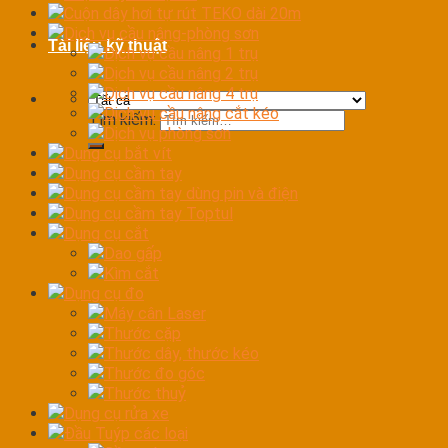
Cuộn dây hơi tự rút TEKO dài 20m
Dịch vụ cầu nâng-phòng sơn
Tài liệu kỹ thuật
Dịch vụ cầu nâng 1 trụ
Dịch vụ cầu nâng 2 trụ
Dịch vụ cầu nâng 4 trụ
Dịch vụ cầu nâng cắt kéo
Tìm kiếm:
Dịch vụ phòng sơn
Dụng cụ bắt vít
Dụng cụ cầm tay
Dụng cụ cầm tay dùng pin và điện
Dụng cụ cầm tay Toptul
Dụng cụ cắt
Dao gấp
Kìm cắt
Dụng cụ đo
Máy cân Laser
Thước cặp
Thước dây, thước kéo
Thước đo góc
Thước thuỷ
Dụng cụ rửa xe
Đầu Tuýp các loại