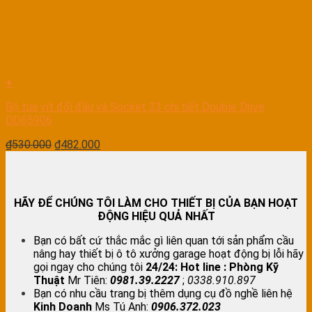
+
Bộ tua vít đổi đầu và Socket 33 chi tiết Double Drive
DD65906
₫
530.000
₫
482.000
HÃY ĐỂ CHÚNG TÔI LÀM CHO THIẾT BỊ CỦA BẠN HOẠT
ĐỘNG HIỆU QUẢ NHẤT
Bạn có bất cứ thắc mắc gì liên quan tới sản phẩm cầu
nâng hay thiết bị ô tô xưởng garage hoạt động bị lỗi hãy
gọi ngay cho chúng tôi
24/24:
Hot line : Phòng Kỹ
Thuật
Mr Tiên:
0981.39.2227
;
0338.910.897
Bạn có nhu cầu trang bị thêm dụng cụ đồ nghề liên hệ
Kinh Doanh
Ms Tú Anh:
0906.372.023