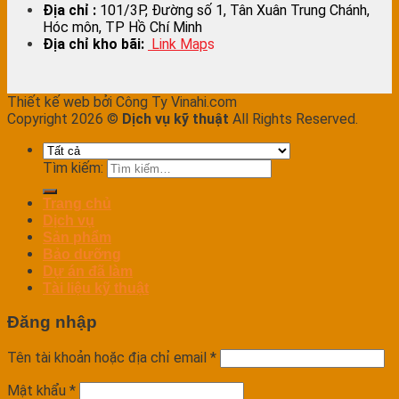
Địa chỉ :
101/3P, Đường số 1, Tân Xuân Trung Chánh,
Hóc môn, TP Hồ Chí Minh
Địa chỉ kho bãi:
Link Map
s
Thiết kế web bởi Công Ty Vinahi.com
Copyright 2026 ©
Dịch vụ kỹ thuật
All Rights Reserved.
Tìm kiếm:
Trang chủ
Dịch vụ
Sản phẩm
Bảo dưỡng
Dự án đã làm
Tài liệu kỹ thuật
Đăng nhập
Tên tài khoản hoặc địa chỉ email
*
Mật khẩu
*