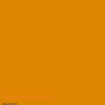
+
Thùng nhựa đựng đồ nghề 22.5″
₫
560.000