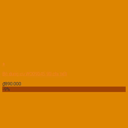
+
Bộ dụng cụ W009045 90 chi tiết
₫
890.000
-9%