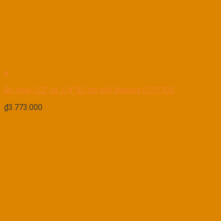
+
Bộ tuýp 1/2″ và 1/4″ 83 chi tiết Mitools 0111103
₫
3.773.000