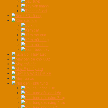
Đầu tuýp
Tay vặn nhanh
Thanh nối dài
Đèn LED tổ ong
Kềm các loại
Bộ kìm
Kềm cắt
Kềm mỏ quạ
Kềm mũi bằng
Kềm mũi nhọn
Kiềm tuốc dây
Kích Đội Thủy Lực
Máy bắn đá khô CO2
Máy chà sàn
Máy Ép thủy lực
MÁY RA VÀO LỐP XE
Máy rửa xe
Phụ kiện - phụ tùng
Phụ cầu nâng 1 trụ
Phụ tùng cầu cắt kéo
Phụ tùng cầu nâng 2 trụ
Phụ tùng cầu nâng 4 trụ
Phụ tùng phòng sơn