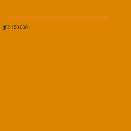
+
Tủ đồ nghề 8 ngăn Toptul GT-36001 với 360 chi tiết
₫
62.150.000