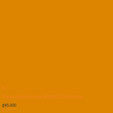
+
Tua vít cách điện pake W094005 PH0x75mm
₫
45.000