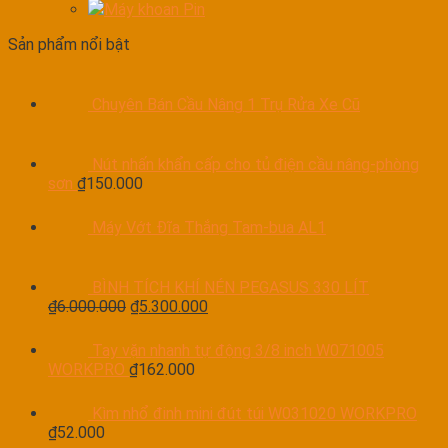
Máy khoan Pin
Sản phẩm nổi bật
Chuyên Bán Cầu Nâng 1 Trụ Rửa Xe Cũ
Nút nhấn khẩn cấp cho tủ điện cầu nâng-phòng
sơn
₫
150.000
Máy Vớt Đĩa Thắng Tam-bua AL1
BÌNH TÍCH KHÍ NÉN PEGASUS 330 LÍT
₫
6.000.000
₫
5.300.000
Tay vặn nhanh tự động 3/8 inch W071005
WORKPRO
₫
162.000
Kìm nhổ đinh mini đút túi W031020 WORKPRO
₫
52.000