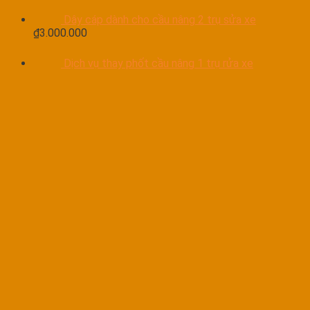
Dây cáp dành cho cầu nâng 2 trụ sửa xe
₫
3.000.000
Dịch vụ thay phốt cầu nâng 1 trụ rửa xe