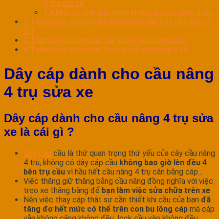
4 trụ sửa xe
1.4
Một số hình ảnh tham khảo cáp cầu nâng 4 trụ
2
Tham khảo thêm video hướng dẫn lắp đặt cầu nâng 4
trụ
3
Tham khảo thêm các Sản phẩm phụ tùng khác
4
Tham khảo thêm các Dịch vụ về cầu nâng 2 trụ
Dây cáp dành cho cầu nâng
4 trụ sửa xe
Dây cáp dành cho cầu nâng 4 trụ sửa
xe là cái gì ?
Dây cáp
cầu là thứ quan trọng thứ yếu của cây cầu nâng
4 trụ, không có dây cáp cầu
không bao giờ lên đều 4
bên trụ cầu
vì hầu hết cầu nâng 4 trụ cân bằng cáp…
Việc thăng giữ thăng bằng cầu nâng đồng nghĩa với việc
treo xe thăng bằng để
bạn làm việc sửa chữa trên xe
Nên việc thay cáp thật sự cần thiết khi cầu của bạn
đã
tăng đơ hết mức có thể trên con bu lông cáp
mà cáp
vẫn không căng không đều, lock cầu vào không đều.