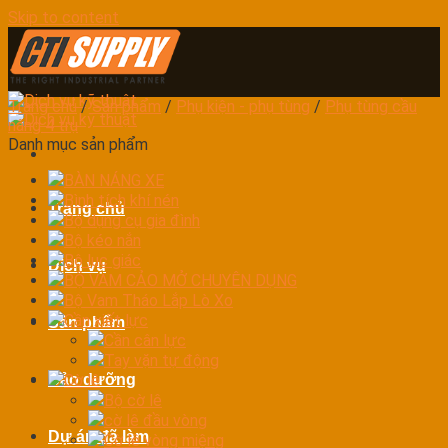
Skip to content
Trang chủ
/
Sản phẩm
/
Phụ kiện - phụ tùng
/
Phụ tùng cầu
nâng 4 trụ
Danh mục sản phẩm
BÀN NÁNG XE
Bình tích khí nén
Trang chủ
Bộ dụng cụ gia đình
Bộ kéo nắn
Bộ lục giác
Dịch vụ
BỘ VAM CẢO MỞ CHUYÊN DỤNG
Bộ Vam Tháo Lắp Lò Xo
Cần xiết lực
Sản phẩm
Cần cân lực
Tay vặn tự động
Bảo dưỡng
Cờ lê
Bộ cờ lê
cờ lê đầu vòng
Dự án đã làm
Cờ lê vòng miệng