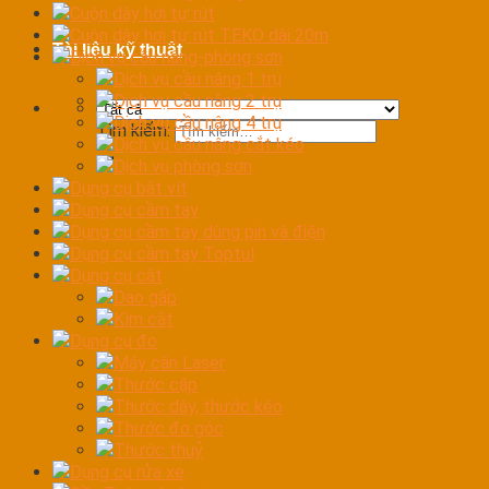
Cuộn dây hơi tự rút
Cuộn dây hơi tự rút TEKO dài 20m
Tài liệu kỹ thuật
Dịch vụ cầu nâng-phòng sơn
Dịch vụ cầu nâng 1 trụ
Dịch vụ cầu nâng 2 trụ
Dịch vụ cầu nâng 4 trụ
Tìm kiếm:
Dịch vụ cầu nâng cắt kéo
Dịch vụ phòng sơn
Dụng cụ bắt vít
Dụng cụ cầm tay
Dụng cụ cầm tay dùng pin và điện
Dụng cụ cầm tay Toptul
Dụng cụ cắt
Dao gấp
Kìm cắt
Dụng cụ đo
Máy cân Laser
Thước cặp
Thước dây, thước kéo
Thước đo góc
Thước thuỷ
Dụng cụ rửa xe