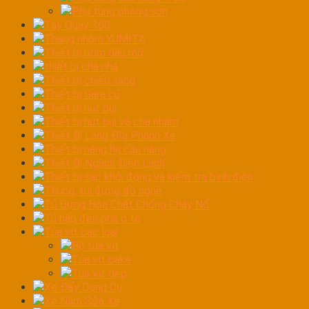
Phụ tùng phòng sơn
Tay Quay 360
Thang nhôm YUMITA
Thiết bị bơm dầu mỡ
thiết bị chà nhá
Thiết bị chiếu sáng
Thiết bị Gara cũ
Thiết bị hút bụi
Thiết bị hút bụi và chà nhám
Thiết Bị Láng Đĩa Phanh Xe
Thiết bị nâng hạ cầu nâng
Thiết Bị Ngành Điện Lạnh
Thiết bị sạc khởi động và kiểm tra bình điện
Thùng, túi đựng đồ nghề
Tủ Đựng Hóa Chất Chống Cháy Nổ
Tủ hấp đèn pha ô tô
Tua vít các loại
Bộ tua vít
Tua vít bake
Tua vít dẹp
Xe Đẩy Dụng Cụ
Xe Nằm Sửa Xe