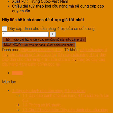
Xuất xứ : Trung Quốc-Việt Nam
Chiều dài tuỳ theo loại cầu nâng mà sẽ cung cấp cáp
quy chuẩn
Hãy liên hệ kinh doanh để được giá tốt nhất
Dây cáp dành cho cầu nâng 4 trụ sửa xe số lượng
Thêm vào giỏ hàng
Click vào giỏ hàng để đặt nhiều sản phẩm
MUA NGAY
Click vào giỏ hàng để đặt nhiều sản phẩm
Danh mục:
Phụ tùng cầu nâng 4 trụ
Từ khóa:
cáp cầu nâng 4
trụ
,
cáp cầu nâng 4 trụ nâng hạ
,
Dây cáp cầu nâng 4 trụ
,
dây
cáp dàn cho cầu nâng 4 trụ sửa chữa ô tô
,
thay bộ dây cáp
cầu nang 4 trụ canh chỉnh góc lái
Mô tả
Mục lục
1
Dây cáp dành cho cầu nâng 4 trụ sửa xe
1.1
Dây cáp dành cho cầu nâng 4 trụ sửa xe là cái
gì ?
1.2
Thông số kỹ thuật
1.3
Chi tiết sản phẩm Dây cáp dành cho cầu nâng