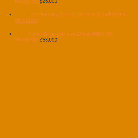
WORKPRO
₫
26.000
Lưỡi dao thay thế cho dao cán cầm W013005
WORKPRO
Tuýp 1/2 lục giác size 29mm W074189
WORKPRO
₫
53.000