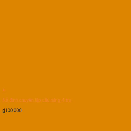
+
Nở đinh chuyên lắp cầu nâng 4 trụ
₫
100.000