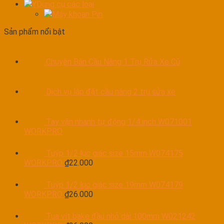
YDụng cụ các loại
Máy khoan Pin
Sản phẩm nổi bật
Chuyên Bán Cầu Nâng 1 Trụ Rửa Xe Cũ
Dịch vụ lắp đặt cầu nâng 2 trụ sửa xe
Tay vặn nhanh tự động 1/4 inch W071001
WORKPRO
Tuýp 1/2 lục giác size 15mm W074175
WORKPRO
₫
22.000
Tuýp 1/2 lục giác size 19mm W074179
WORKPRO
₫
26.000
Tua vít bake đầu nhỏ dài 100mm W021242