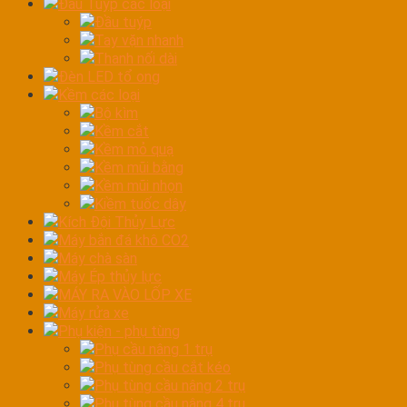
Đầu Tuýp các loại
Đầu tuýp
Tay vặn nhanh
Thanh nối dài
Đèn LED tổ ong
Kềm các loại
Bộ kìm
Kềm cắt
Kềm mỏ quạ
Kềm mũi bằng
Kềm mũi nhọn
Kiềm tuốc dây
Kích Đội Thủy Lực
Máy bắn đá khô CO2
Máy chà sàn
Máy Ép thủy lực
MÁY RA VÀO LỐP XE
Máy rửa xe
Phụ kiện - phụ tùng
Phụ cầu nâng 1 trụ
Phụ tùng cầu cắt kéo
Phụ tùng cầu nâng 2 trụ
Phụ tùng cầu nâng 4 trụ