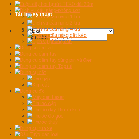
Cuộn dây hơi tự rút TEKO dài 20m
Dịch vụ cầu nâng-phòng sơn
Tài liệu kỹ thuật
Dịch vụ cầu nâng 1 trụ
Dịch vụ cầu nâng 2 trụ
Dịch vụ cầu nâng 4 trụ
Dịch vụ cầu nâng cắt kéo
Tìm kiếm:
Dịch vụ phòng sơn
Dụng cụ bắt vít
Dụng cụ cầm tay
Dụng cụ cầm tay dùng pin và điện
Dụng cụ cầm tay Toptul
Dụng cụ cắt
Dao gấp
Kìm cắt
Dụng cụ đo
Máy cân Laser
Thước cặp
Thước dây, thước kéo
Thước đo góc
Thước thuỷ
Dụng cụ rửa xe
Đầu Tuýp các loại