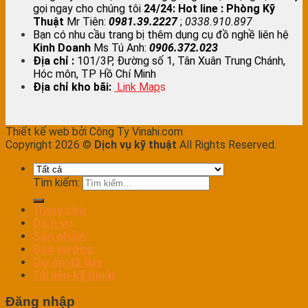
gọi ngay cho chúng tôi
24/24:
Hot line : Phòng Kỹ
Thuật
Mr Tiên:
0981.39.2227
;
0338.910.897
Bạn có nhu cầu trang bị thêm dụng cụ đồ nghề liên hệ
Kinh Doanh
Ms Tú Anh:
0906.372.023
Địa chỉ :
101/3P, Đường số 1, Tân Xuân Trung Chánh,
Hóc môn, TP Hồ Chí Minh
Địa chỉ kho bãi:
Link Map
s
Thiết kế web bởi Công Ty Vinahi.com
Copyright 2026 ©
Dịch vụ kỹ thuật
All Rights Reserved.
Tìm kiếm:
Trang chủ
Dịch vụ
Sản phẩm
Bảo dưỡng
Dự án đã làm
Tài liệu kỹ thuật
Đăng nhập