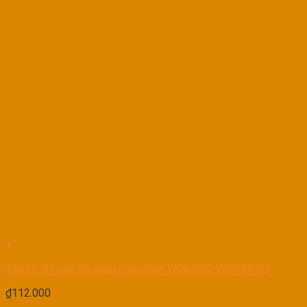
+
Thước lấy góc đa năng cán nhôm W064002 WORKPRO
₫
112.000