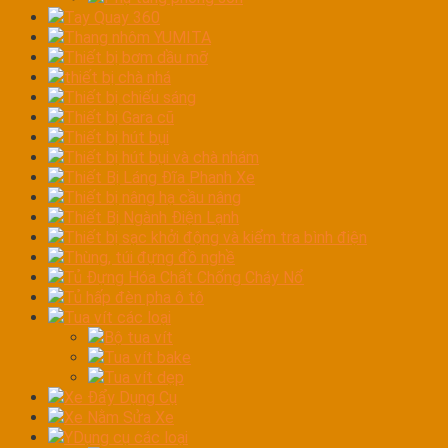
Tay Quay 360
Thang nhôm YUMITA
Thiết bị bơm dầu mỡ
thiết bị chà nhá
Thiết bị chiếu sáng
Thiết bị Gara cũ
Thiết bị hút bụi
Thiết bị hút bụi và chà nhám
Thiết Bị Láng Đĩa Phanh Xe
Thiết bị nâng hạ cầu nâng
Thiết Bị Ngành Điện Lạnh
Thiết bị sạc khởi động và kiểm tra bình điện
Thùng, túi đựng đồ nghề
Tủ Đựng Hóa Chất Chống Cháy Nổ
Tủ hấp đèn pha ô tô
Tua vít các loại
Bộ tua vít
Tua vít bake
Tua vít dẹp
Xe Đẩy Dụng Cụ
Xe Nằm Sửa Xe
YDụng cụ các loại