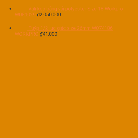
Vali kéo bằng vải polyester Size 18 Workpro
W081029
₫
2.050.000
Tuýp 1/2 lục giác size 26mm W074186
WORKPRO
₫
41.000