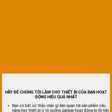
+
Máy cân bằng laser 360 độ W068009 WORKPRO
HÃY ĐỂ CHÚNG TÔI LÀM CHO THIẾT BỊ CỦA BẠN HOẠT
ĐỘNG HIỆU QUẢ NHẤT
Bạn có bất cứ thắc mắc gì liên quan tới sản phẩm cầu
nâng hay thiết bị ô tô xưởng garage hoạt động bị lỗi hãy