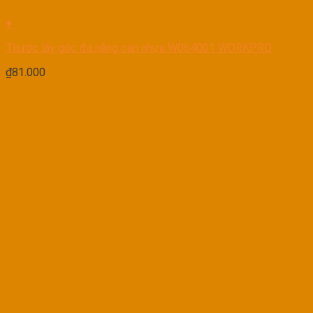
+
Thước lấy góc đa năng cán nhựa W064001 WORKPRO
₫
81.000