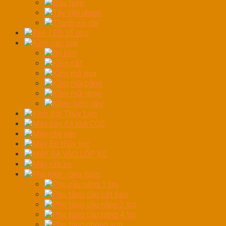
Đầu tuýp
Tay vặn nhanh
Thanh nối dài
Đèn LED tổ ong
Kềm các loại
Bộ kìm
Kềm cắt
Kềm mỏ quạ
Kềm mũi bằng
Kềm mũi nhọn
Kiềm tuốc dây
Kích Đội Thủy Lực
Máy bắn đá khô CO2
Máy chà sàn
Máy Ép thủy lực
MÁY RA VÀO LỐP XE
Máy rửa xe
Phụ kiện - phụ tùng
Phụ cầu nâng 1 trụ
Phụ tùng cầu cắt kéo
Phụ tùng cầu nâng 2 trụ
Phụ tùng cầu nâng 4 trụ
Phụ tùng phòng sơn