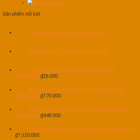
Máy khoan Pin
Sản phẩm nổi bật
Dịch vụ thay ty cầu 1 trụ rửa xe mới
CẦU NÂNG 2 TRỤ TEKO CÁP TRÊN
Tuýp 1/2 lục giác size 19mm W074179
WORKPRO
₫
26.000
Dao xếp mổ xẻ dây điện dây cáp W011018
WORKPRO
₫
170.000
Thước Cặp Điện Tử Digital 150mm W066006
WORKPRO
₫
448.000
Thang nhôm gấp chữ A 5 bậc YMS-005 YUMITA
₫
1.320.000