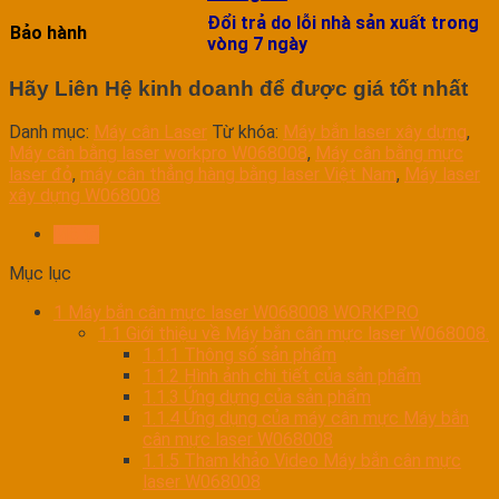
Đổi trả do lỗi nhà sản xuất trong
Bảo hành
vòng 7 ngày
Hãy Liên Hệ kinh doanh để được giá tốt nhất
Danh mục:
Máy cân Laser
Từ khóa:
Máy bắn laser xây dựng
,
Máy cân bằng laser workpro W068008
,
Máy cân bằng mực
laser đỏ
,
máy cân thẳng hàng bằng laser Việt Nam
,
Máy laser
xây dựng W068008
Mô tả
Mục lục
1
Máy bắn cân mực laser W068008 WORKPRO
1.1
Giới thiệu về Máy bắn cân mực laser W068008.
1.1.1
Thông số sản phẩm
1.1.2
Hình ảnh chi tiết của sản phẩm
1.1.3
Ứng dựng của sản phẩm
1.1.4
Ứng dụng của máy cân mực Máy bắn
cân mực laser W068008
1.1.5
Tham khảo Video Máy bắn cân mực
laser W068008