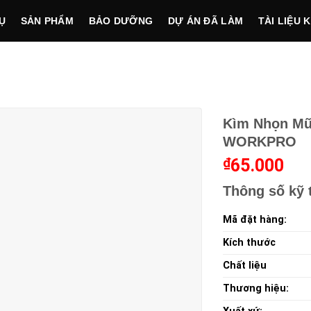
Ụ
SẢN PHẨM
BẢO DƯỠNG
DỰ ÁN ĐÃ LÀM
TÀI LIỆU 
Kìm Nhọn Mũ
WORKPRO
₫
65.000
Thông số kỹ 
Mã đặt hàng:
Kích thước
Chất liệu
Thương hiệu: