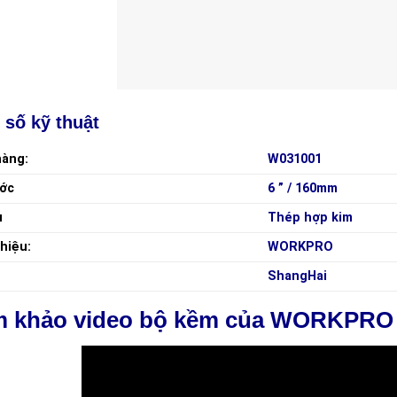
 số kỹ thuật
hàng:
W031001
ước
6 ” / 160mm
u
Thép hợp kim
hiệu:
WORKPRO
ShangHai
 khảo video bộ kềm của WORKPRO