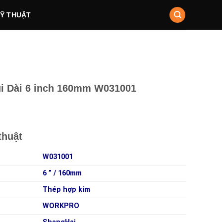
KỸ THUẬT
i Dài 6 inch 160mm W031001
thuật
W031001
6 ” / 160mm
Thép hợp kim
WORKPRO