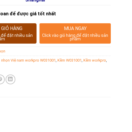
ShangHai
 doan để được giá tốt nhất
 GIỎ HÀNG
MUA NGAY
g để đặt nhiều sản
Click vào giỏ hàng để đặt nhiều sản
ẩm
phẩm
họn
i nhọn Việ nam workpro W031001
,
Kềm W031001
,
Kềm workpro
,