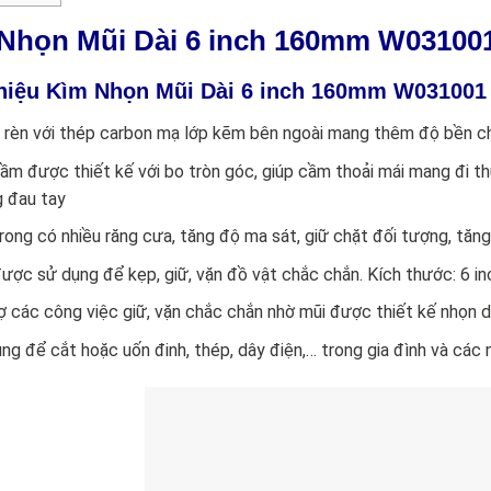
Nhọn Mũi Dài 6 inch 160mm W031
thiệu Kìm Nhọn Mũi Dài 6 inch 160mm W0310
rèn với thép carbon mạ lớp kẽm bên ngoài mang thêm độ bền c
ầm được thiết kế với bo tròn góc, giúp cầm thoải mái mang đi th
 đau tay
rong có nhiều răng cưa, tăng độ ma sát, giữ chặt đối tượng, tăng
ược sử dụng để kẹp, giữ, vặn đồ vật chắc chắn. Kích thước: 6
ợ các công việc giữ, vặn chắc chắn nhờ mũi được thiết kế nhọn d
ng để cắt hoặc uốn đinh, thép, dây điện,… trong gia đình và các 