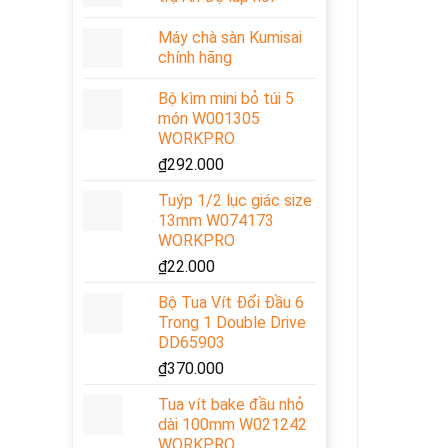
Máy chà sàn Kumisai
chính hãng
Bộ kìm mini bỏ túi 5
món W001305
WORKPRO
₫
292.000
Tuýp 1/2 lục giác size
13mm W074173
WORKPRO
₫
22.000
Bộ Tua Vít Đổi Đầu 6
Trong 1 Double Drive
DD65903
₫
370.000
Tua vít bake đầu nhỏ
dài 100mm W021242
WORKPRO