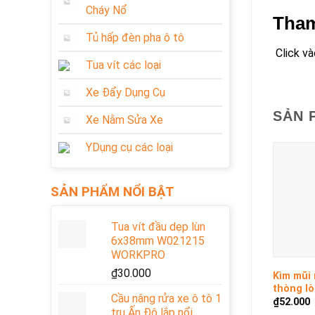
Cháy Nổ
Tha
Tủ hấp đèn pha ô tô
Click và
Tua vít các loại
Xe Đẩy Dụng Cụ
SẢN 
Xe Nằm Sửa Xe
YDụng cụ các loại
SẢN PHẨM NỔI BẬT
Tua vít đầu dẹp lùn
6x38mm W021215
+
WORKPRO
₫
30.000
Kìm mũi 
thòng lò
Cầu nâng rửa xe ô tô 1
W03102
₫
52.000
trụ Ấn Độ lắp nổi