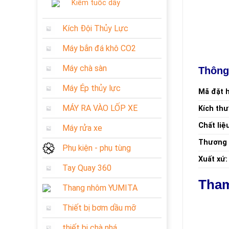
Kiềm tuốc dây
Kích Đội Thủy Lực
Máy bắn đá khô CO2
Máy chà sàn
Thông
Máy Ép thủy lực
Mã đặt 
MÁY RA VÀO LỐP XE
Kích th
Chất liệ
Máy rửa xe
Thương 
Phụ kiện - phụ tùng
Xuất xứ:
Tay Quay 360
Tham
Thang nhôm YUMITA
Thiết bị bơm dầu mỡ
thiết bị chà nhá