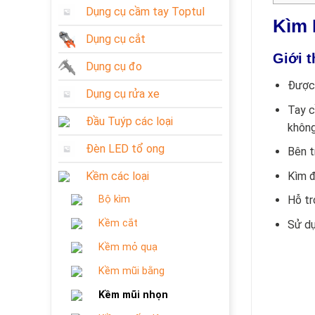
Dụng cụ cầm tay Toptul
Kìm 
Dụng cụ cắt
Giới 
Dụng cụ đo
Được 
Dụng cụ rửa xe
Tay c
Đầu Tuýp các loại
không
Đèn LED tổ ong
Bên t
Kìm đ
Kềm các loại
Bộ kìm
Hỗ tr
Kềm cắt
Sử dụ
Kềm mỏ quạ
Kềm mũi bằng
Kềm mũi nhọn