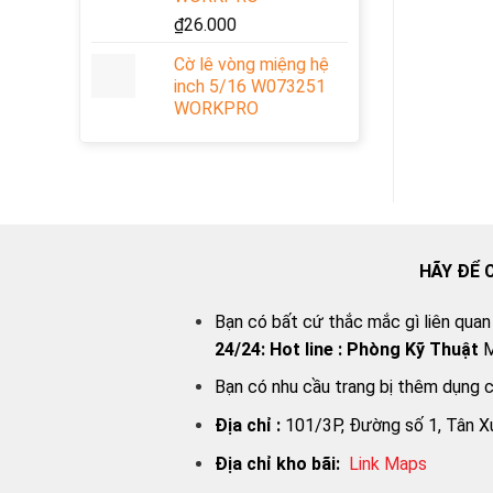
₫
26.000
Cờ lê vòng miệng hệ
inch 5/16 W073251
WORKPRO
HÃY ĐỂ 
Bạn có bất cứ thắc mắc gì liên quan
24/24:
Hot line : Phòng Kỹ Thuật
M
Bạn có nhu cầu trang bị thêm dụng 
Địa chỉ :
101/3P, Đường số 1, Tân X
Địa chỉ kho bãi:
Link Map
s