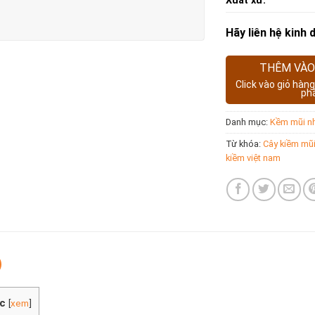
Xuất xứ:
Hãy liên hệ kinh
THÊM VÀO
Click vào giỏ hàn
ph
Danh mục:
Kềm mũi n
Từ khóa:
Cây kiềm mũ
kiềm việt nam
c
[
xem
]