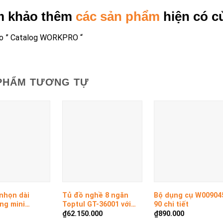
m khảo thêm
các sản phẩm
hiện có c
o ”
Catalog WORKPRO
“
PHẨM TƯƠNG TỰ
+
+
nhọn dài
Tủ đồ nghề 8 ngăn
Bộ dụng cụ W00904
ng mini
Toptul GT-36001 với
90 chi tiết
1 WORKPRO
360 chi tiết
₫
62.150.000
₫
890.000