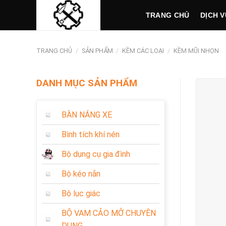
Skip
TRANG CHỦ
DỊCH V
to
content
TRANG CHỦ
/
SẢN PHẨM
/
KỀM CÁC LOẠI
/
KỀM MŨI NHỌN
DANH MỤC SẢN PHẨM
BÀN NÁNG XE
Bình tích khí nén
Bộ dụng cụ gia đình
Bộ kéo nắn
Bộ lục giác
BỘ VAM CẢO MỞ CHUYÊN
DỤNG