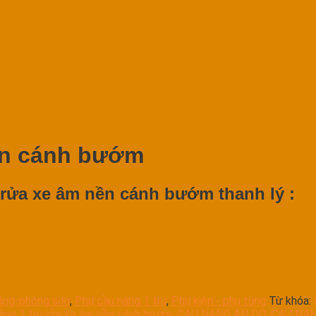
nền cánh bướm
 rửa xe âm nền cánh bướm thanh lý :
nâng-phòng sơn
,
Phụ cầu nâng 1 trụ
,
Phụ kiện - phụ tùng
Từ khóa:
âng 1 trụ rửa xe âm nền cánh bướm
,
CAU NANG AN DO
,
CAU NAN