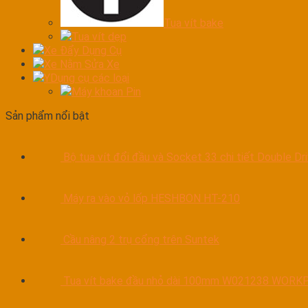
Tua vít bake
Tua vít dẹp
Xe Đẩy Dụng Cụ
Xe Nằm Sửa Xe
YDụng cụ các loại
Máy khoan Pin
Sản phẩm nổi bật
Bộ tua vít đổi đầu và Socket 33 chi tiết Double D
Máy ra vào vỏ lốp HESHBON HT-210
Cầu nâng 2 trụ cổng trên Suntek
Tua vít bake đầu nhỏ dài 100mm W021238 WORK