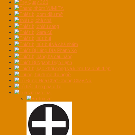
Tay Quay 360
Thang nhôm YUMITA
Thiết bị bơm dầu mỡ
thiết bị chà nhá
Thiết bị chiếu sáng
Thiết bị Gara cũ
Thiết bị hút bụi
Thiết bị hút bụi và chà nhám
Thiết Bị Láng Đĩa Phanh Xe
Thiết bị nâng hạ cầu nâng
Thiết Bị Ngành Điện Lạnh
Thiết bị sạc khởi động và kiểm tra bình điện
Thùng, túi đựng đồ nghề
Tủ Đựng Hóa Chất Chống Cháy Nổ
Tủ hấp đèn pha ô tô
Tua vít các loại
Bộ tua vít