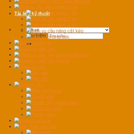
Cuộn dây hơi tự rút TEKO dài 20m
Dịch vụ cầu nâng-phòng sơn
Dịch vụ cầu nâng 1 trụ
Tài liệu kỹ thuật
Dịch vụ cầu nâng 2 trụ
Dịch vụ cầu nâng 4 trụ
Dịch vụ cầu nâng cắt kéo
Tìm kiếm:
Dịch vụ phòng sơn
Dụng cụ bắt vít
Dụng cụ cầm tay
Dụng cụ cầm tay dùng pin và điện
Dụng cụ cầm tay Toptul
Dụng cụ cắt
Dao gấp
Kìm cắt
Dụng cụ đo
Máy cân Laser
Thước cặp
Thước dây, thước kéo
Thước đo góc
Thước thuỷ
Dụng cụ rửa xe
Đầu Tuýp các loại
Đầu tuýp