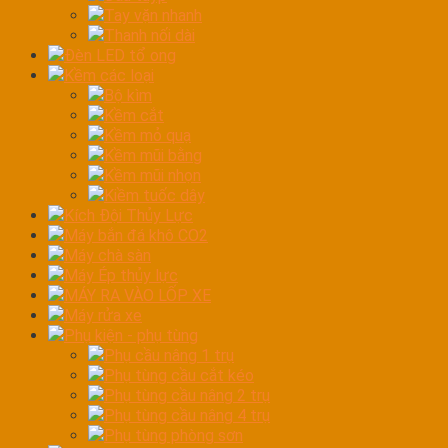
Tay vặn nhanh
Thanh nối dài
Đèn LED tổ ong
Kềm các loại
Bộ kìm
Kềm cắt
Kềm mỏ quạ
Kềm mũi bằng
Kềm mũi nhọn
Kiềm tuốc dây
Kích Đội Thủy Lực
Máy bắn đá khô CO2
Máy chà sàn
Máy Ép thủy lực
MÁY RA VÀO LỐP XE
Máy rửa xe
Phụ kiện - phụ tùng
Phụ cầu nâng 1 trụ
Phụ tùng cầu cắt kéo
Phụ tùng cầu nâng 2 trụ
Phụ tùng cầu nâng 4 trụ
Phụ tùng phòng sơn