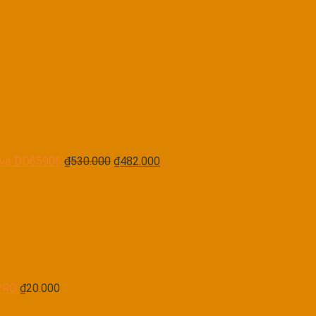
rive DD65906
₫
530.000
₫
482.000
PRO
₫
20.000