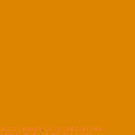
cầu 1 trụ cánh bướm
,
cầu 1 trụ cánh bướm thanh
G RUA XE AM NEN
,
cầu nâng thanh lý cũ mới