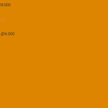
28.000
PRO
₫
36.000