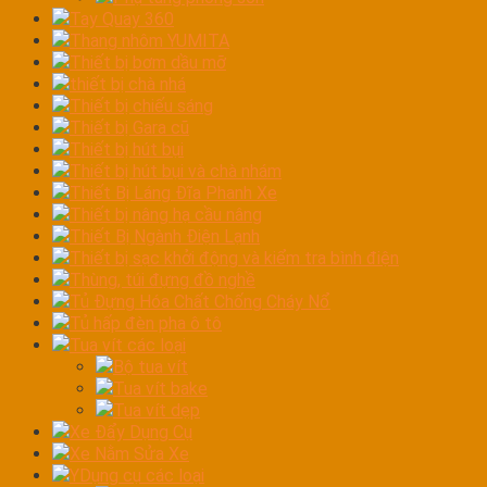
Tay Quay 360
Thang nhôm YUMITA
Thiết bị bơm dầu mỡ
thiết bị chà nhá
Thiết bị chiếu sáng
Thiết bị Gara cũ
Thiết bị hút bụi
Thiết bị hút bụi và chà nhám
Thiết Bị Láng Đĩa Phanh Xe
Thiết bị nâng hạ cầu nâng
Thiết Bị Ngành Điện Lạnh
Thiết bị sạc khởi động và kiểm tra bình điện
Thùng, túi đựng đồ nghề
Tủ Đựng Hóa Chất Chống Cháy Nổ
Tủ hấp đèn pha ô tô
Tua vít các loại
Bộ tua vít
Tua vít bake
Tua vít dẹp
Xe Đẩy Dụng Cụ
Xe Nằm Sửa Xe
YDụng cụ các loại