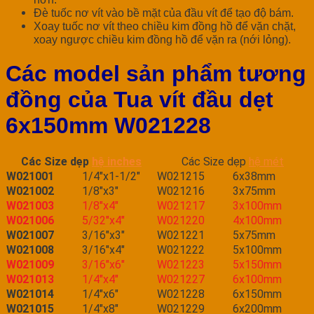
Đè tuốc nơ vít vào bề mặt của đầu vít để tạo độ bám.
Xoay tuốc nơ vít theo chiều kim đồng hồ để vặn chặt,
xoay ngược chiều kim đồng hồ để vặn ra (nới lỏng).
Các model sản phẩm tương
đồng của Tua vít đầu dẹt
6x150mm W021228
Các Size dẹp
hệ inches
Các Size dẹp
hệ mét
W021001
1/4″x1-1/2″
W021215
6x38mm
W021002
1/8″x3″
W021216
3x75mm
W021003
1/8″x4″
W021217
3x100mm
W021006
5/32″x4″
W021220
4x100mm
W021007
3/16″x3″
W021221
5x75mm
W021008
3/16″x4″
W021222
5x100mm
W021009
3/16″x6″
W021223
5x150mm
W021013
1/4″x4″
W021227
6x100mm
W021014
1/4″x6″
W021228
6x150mm
W021015
1/4″x8″
W021229
6x200mm