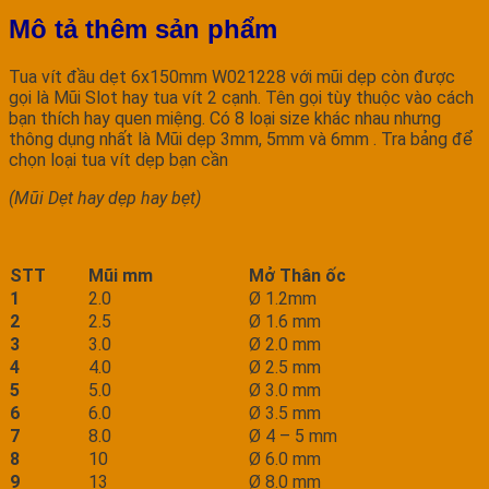
Mô tả thêm sản phẩm
Tua vít đầu dẹt 6x150mm W021228 với mũi dẹp còn được
gọi là Mũi Slot hay tua vít 2 cạnh. Tên gọi tùy thuộc vào cách
bạn thích hay quen miệng. Có 8 loại size khác nhau nhưng
thông dụng nhất là Mũi dẹp 3mm, 5mm và 6mm . Tra bảng để
chọn loại tua vít dẹp bạn cần
(Mũi Dẹt hay dẹp hay bẹt)
STT
Mũi mm
Mở Thân ốc
1
2.0
Ø 1.2mm
2
2.5
Ø 1.6 mm
3
3.0
Ø 2.0 mm
4
4.0
Ø 2.5 mm
5
5.0
Ø 3.0 mm
6
6.0
Ø 3.5 mm
7
8.0
Ø 4 – 5 mm
8
10
Ø 6.0 mm
9
13
Ø 8.0 mm