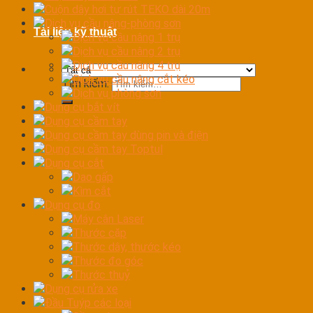
Cuộn dây hơi tự rút TEKO dài 20m
Dịch vụ cầu nâng-phòng sơn
Tài liệu kỹ thuật
Dịch vụ cầu nâng 1 trụ
Dịch vụ cầu nâng 2 trụ
Dịch vụ cầu nâng 4 trụ
Dịch vụ cầu nâng cắt kéo
Tìm kiếm:
Dịch vụ phòng sơn
Dụng cụ bắt vít
Dụng cụ cầm tay
Dụng cụ cầm tay dùng pin và điện
Dụng cụ cầm tay Toptul
Dụng cụ cắt
Dao gấp
Kìm cắt
Dụng cụ đo
Máy cân Laser
Thước cặp
Thước dây, thước kéo
Thước đo góc
Thước thuỷ
Dụng cụ rửa xe
Đầu Tuýp các loại