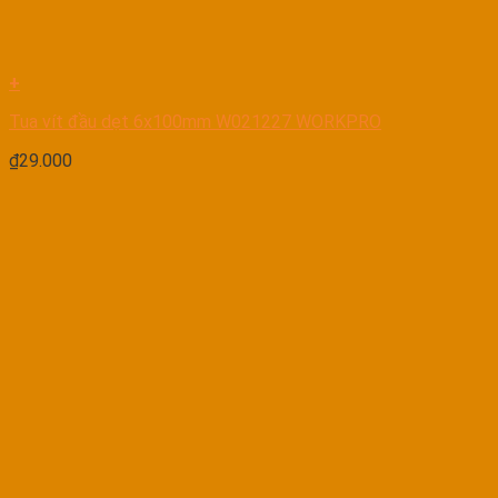
+
Tua vít đầu dẹt 6x100mm W021227 WORKPRO
₫
29.000