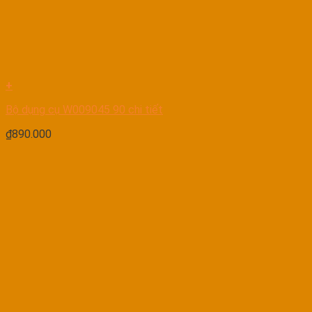
+
Bộ dụng cụ W009045 90 chi tiết
₫
890.000