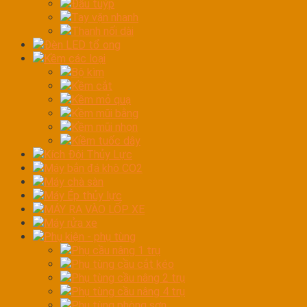
Đầu tuýp
Tay vặn nhanh
Thanh nối dài
Đèn LED tổ ong
Kềm các loại
Bộ kìm
Kềm cắt
Kềm mỏ quạ
Kềm mũi bằng
Kềm mũi nhọn
Kiềm tuốc dây
Kích Đội Thủy Lực
Máy bắn đá khô CO2
Máy chà sàn
Máy Ép thủy lực
MÁY RA VÀO LỐP XE
Máy rửa xe
Phụ kiện - phụ tùng
Phụ cầu nâng 1 trụ
Phụ tùng cầu cắt kéo
Phụ tùng cầu nâng 2 trụ
Phụ tùng cầu nâng 4 trụ
Phụ tùng phòng sơn