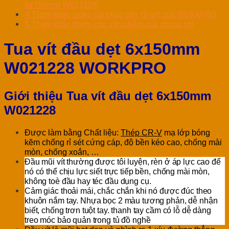
6x150mm W021228
4
Tham khảo video vài chục cây tô vít của WORKPRO
5
Tham khảo thêm các sản phẩm của chúng tôi
Tua vít đầu dẹt 6x150mm
W021228 WORKPRO
Giới thiệu Tua vít đầu dẹt 6x150mm
W021228
Được làm bằng Chất liệu:
Thép CR-V
mạ lớp bóng
kẽm chống rỉ sét cứng cáp, độ bền kéo cao, chống mài
mòn, chống xoắn, …
Đầu mũi vít thường được tôi luyện, rèn ở áp lực cao để
nó có thể chịu lực siết trực tiếp bền, chống mài mòn,
không toè đầu hay téc đầu dụng cụ.
Cảm giác thoải mái, chắc chắn khi nó được đúc theo
khuôn nắm tay. Nhựa bọc 2 màu tương phản, dễ nhận
biết, chống trơn tuột tay. thanh tay cầm có lỗ dễ dàng
treo móc bảo quản trong tủ đồ nghề