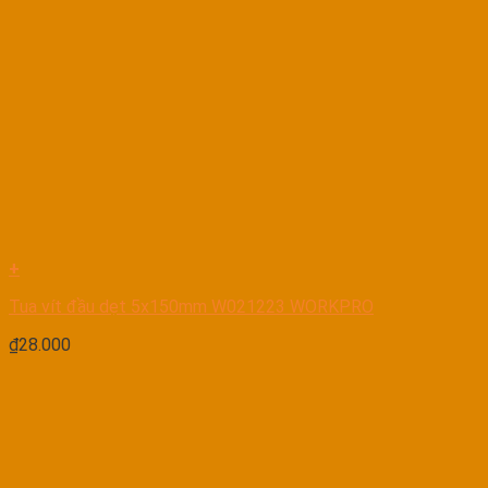
+
Tua vít đầu dẹt 5x150mm W021223 WORKPRO
₫
28.000