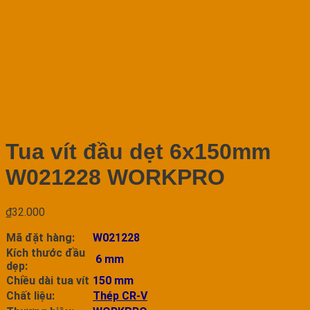
Tua vít đầu dẹt 6x150mm
W021228 WORKPRO
₫
32.000
Mã đặt hàng:
W021228
Kích thước đầu
6 mm
dẹp:
Chiều dài tua vít
150 mm
Chất liệu:
Thép CR-V