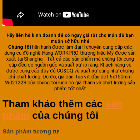
Hãy liên hệ kinh doanh để có ngay giá tốt cho món đồ bạn
muốn sở hữu nhé
Chúng tôi
hân hạnh được làm đại lí chuyên cung cấp các
dụng cụ đồ nghề Hãng WORKPRO thương hiệu Mỹ được sản
xuất tại Shanghai . Tất cả các sản phẩm mà chúng tôi cung
cấp đều có nguồn gốc và xuất xứ rõ ràng. Khách hàng sẽ
được cung cấp đầy đủ CO&CQ về xuất xứ cũng như chứng
chỉ chất lượng. Do đó, giá bán Tua vít đầu dẹt 6x150mm
W021228 của chúng tôi luôn có giá thành và chất lựơng sản
phẩm tốt nhất
Tham khảo thêm các
sản
phẩm
của chúng tôi
Sản phẩm tương tự