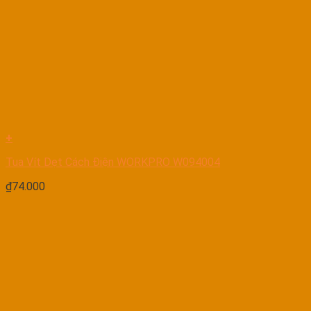
+
Tua Vít Dẹt Cách Điện WORKPRO W094004
₫
74.000