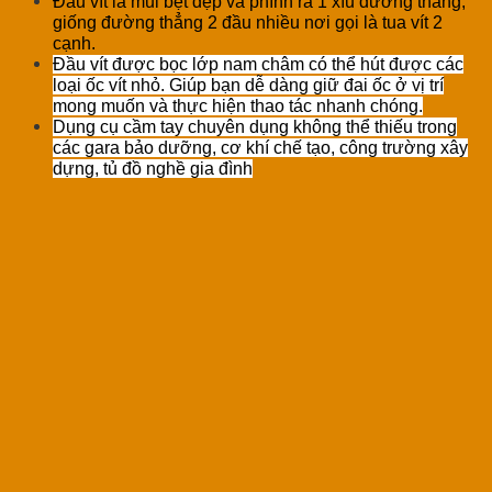
Đầu vít là mũi bẹt dẹp và phình ra 1 xíu đường thẳng,
giống đường thẳng 2 đầu nhiều nơi gọi là tua vít 2
cạnh.
Đầu vít được bọc lớp nam châm có thể hút được các
loại ốc vít nhỏ. Giúp bạn dễ dàng giữ đai ốc ở vị trí
mong muốn và thực hiện thao tác nhanh chóng.
Dụng cụ cầm tay chuyên dụng không thể thiếu trong
các gara bảo dưỡng, cơ khí chế tạo, công trường xây
dựng, tủ đồ nghề gia đình