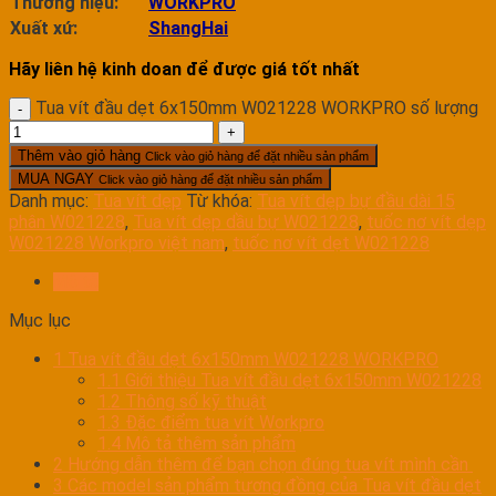
Thương hiệu:
WORKPRO
Xuất xứ:
ShangHai
Hãy liên hệ kinh doan để được giá tốt nhất
Tua vít đầu dẹt 6x150mm W021228 WORKPRO số lượng
Thêm vào giỏ hàng
Click vào giỏ hàng để đặt nhiều sản phẩm
MUA NGAY
Click vào giỏ hàng để đặt nhiều sản phẩm
Danh mục:
Tua vít dẹp
Từ khóa:
Tua vít dẹp bự đầu dài 15
phân W021228
,
Tua vít dẹp dầu bự W021228
,
tuốc nơ vít dẹp
W021228 Workpro việt nam
,
tuốc nơ vít dẹt W021228
Mô tả
Mục lục
1
Tua vít đầu dẹt 6x150mm W021228 WORKPRO
1.1
Giới thiệu Tua vít đầu dẹt 6x150mm W021228
1.2
Thông số kỹ thuật
1.3
Đặc điểm tua vít Workpro
1.4
Mô tả thêm sản phẩm
2
Hướng dẫn thêm để bạn chọn đúng tua vít mình cần
3
Các model sản phẩm tương đồng của Tua vít đầu dẹt