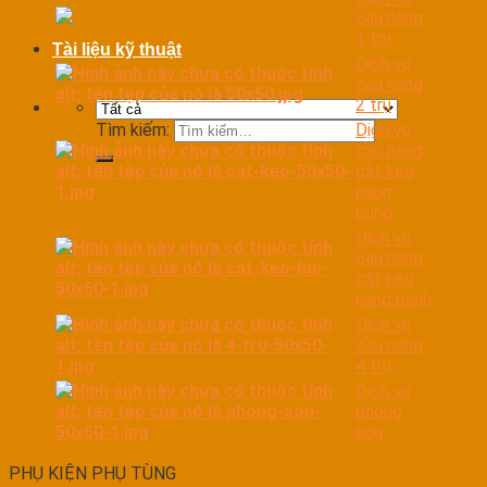
cầu nâng
1 trụ
Tài liệu kỹ thuật
Dịch vụ
cầu nâng
2 trụ
Dịch vụ
Tìm kiếm:
cầu nâng
cắt kéo
nâng
bụng
Dịch vụ
cầu nâng
cắt kéo
nâng bánh
Dịch vụ
cầu nâng
4 trụ
Dịch vụ
phòng
sơn
PHỤ KIỆN PHỤ TÙNG