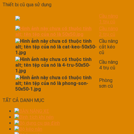
Thiết bị cũ qua sử dụng
Cầu nâng
1 trụ cũ
Cầu nâng
2 trụ cũ
Cầu nâng
cắt kéo
cũ
Cầu nâng
4 trụ cũ
Phòng
sơn cũ
TẤT CẢ DANH MỤC
BÀN NÁNG XE
Bình tích khí nén
Bộ dụng cụ gia đình
Bộ kéo nắn