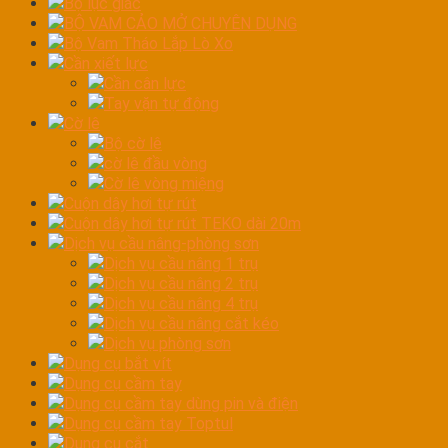
Bộ lục giác
BỘ VAM CẢO MỞ CHUYÊN DỤNG
Bộ Vam Tháo Lắp Lò Xo
Cần xiết lực
Cần cân lực
Tay vặn tự động
Cờ lê
Bộ cờ lê
cờ lê đầu vòng
Cờ lê vòng miệng
Cuộn dây hơi tự rút
Cuộn dây hơi tự rút TEKO dài 20m
Dịch vụ cầu nâng-phòng sơn
Dịch vụ cầu nâng 1 trụ
Dịch vụ cầu nâng 2 trụ
Dịch vụ cầu nâng 4 trụ
Dịch vụ cầu nâng cắt kéo
Dịch vụ phòng sơn
Dụng cụ bắt vít
Dụng cụ cầm tay
Dụng cụ cầm tay dùng pin và điện
Dụng cụ cầm tay Toptul
Dụng cụ cắt