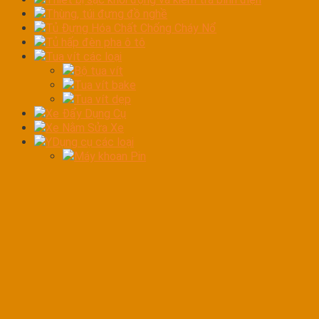
Thùng, túi đựng đồ nghề
Tủ Đựng Hóa Chất Chống Cháy Nổ
Tủ hấp đèn pha ô tô
Tua vít các loại
Bộ tua vít
Tua vít bake
Tua vít dẹp
Xe Đẩy Dụng Cụ
Xe Nằm Sửa Xe
YDụng cụ các loại
Máy khoan Pin