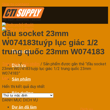
Skip to content
đầu socket 23mm
W074183tuýp lục giác 1/2
trung quốc 23mm W074183
Trang chủ
Trang chủ
/
Sản phẩm
/
Sản phẩm được gắn thẻ “đầu socket
Dịch vụ
23mm W074183tuýp lục giác 1/2 trung quốc 23mm
W074183”
Lọc
Sản phẩm
Hiển thị kết quả duy nhất
Bảo dưỡng
DANH MỤC DỊCH VỤ
Dự án đã làm
Dịch vụ