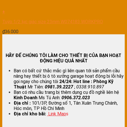
+
Tuýp 1/2 lục giác size 23mm W074183 WORKPRO
₫
36.000
HÃY ĐỂ CHÚNG TÔI LÀM CHO THIẾT BỊ CỦA BẠN HOẠT
ĐỘNG HIỆU QUẢ NHẤT
Bạn có bất cứ thắc mắc gì liên quan tới sản phẩm cầu
nâng hay thiết bị ô tô xưởng garage hoạt động bị lỗi hãy
gọi ngay cho chúng tôi
24/24:
Hot line : Phòng Kỹ
Thuật
Mr Tiên:
0981.39.2227
;
0338.910.897
Bạn có nhu cầu trang bị thêm dụng cụ đồ nghề liên hệ
Kinh Doanh
Ms Tú Anh:
0906.372.023
Địa chỉ :
101/3P, Đường số 1, Tân Xuân Trung Chánh,
Hóc môn, TP Hồ Chí Minh
Địa chỉ kho bãi:
Link Map
s