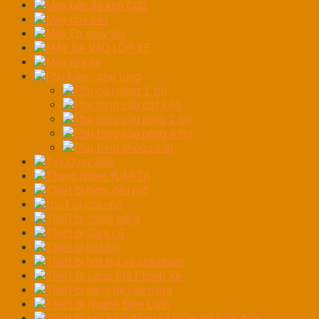
Máy bắn đá khô CO2
Máy chà sàn
Máy Ép thủy lực
MÁY RA VÀO LỐP XE
Máy rửa xe
Phụ kiện - phụ tùng
Phụ cầu nâng 1 trụ
Phụ tùng cầu cắt kéo
Phụ tùng cầu nâng 2 trụ
Phụ tùng cầu nâng 4 trụ
Phụ tùng phòng sơn
Tay Quay 360
Thang nhôm YUMITA
Thiết bị bơm dầu mỡ
thiết bị chà nhá
Thiết bị chiếu sáng
Thiết bị Gara cũ
Thiết bị hút bụi
Thiết bị hút bụi và chà nhám
Thiết Bị Láng Đĩa Phanh Xe
Thiết bị nâng hạ cầu nâng
Thiết Bị Ngành Điện Lạnh
Thiết bị sạc khởi động và kiểm tra bình điện