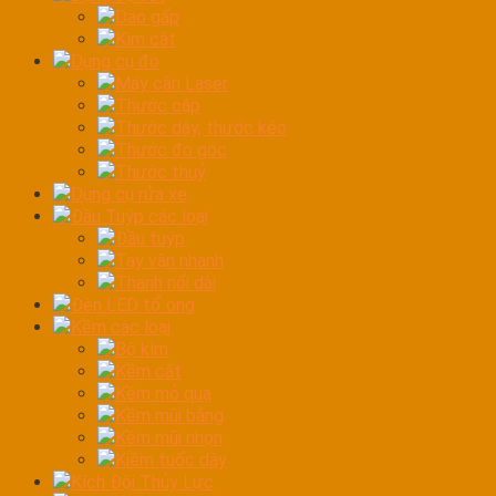
Dao gấp
Kìm cắt
Dụng cụ đo
Máy cân Laser
Thước cặp
Thước dây, thước kéo
Thước đo góc
Thước thuỷ
Dụng cụ rửa xe
Đầu Tuýp các loại
Đầu tuýp
Tay vặn nhanh
Thanh nối dài
Đèn LED tổ ong
Kềm các loại
Bộ kìm
Kềm cắt
Kềm mỏ quạ
Kềm mũi bằng
Kềm mũi nhọn
Kiềm tuốc dây
Kích Đội Thủy Lực