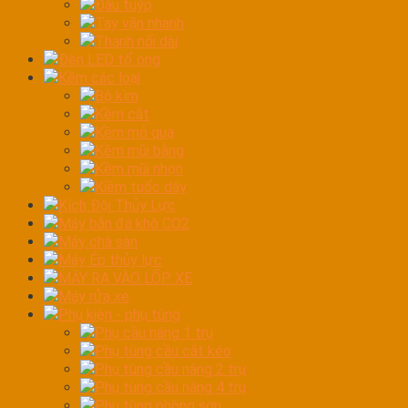
Đầu tuýp
Tay vặn nhanh
Thanh nối dài
Đèn LED tổ ong
Kềm các loại
Bộ kìm
Kềm cắt
Kềm mỏ quạ
Kềm mũi bằng
Kềm mũi nhọn
Kiềm tuốc dây
Kích Đội Thủy Lực
Máy bắn đá khô CO2
Máy chà sàn
Máy Ép thủy lực
MÁY RA VÀO LỐP XE
Máy rửa xe
Phụ kiện - phụ tùng
Phụ cầu nâng 1 trụ
Phụ tùng cầu cắt kéo
Phụ tùng cầu nâng 2 trụ
Phụ tùng cầu nâng 4 trụ
Phụ tùng phòng sơn