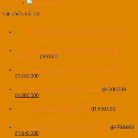
Máy khoan Pin
Sản phẩm nổi bật
MÁY ÉP THỦY LỰC 30 TẤN TEKO TK-3002D
Thước cuốn 3m vỏ nhựa lá thép W061002
WORKPRO
₫
40.000
Súng bắn bulong bằng hơi WOKIN 805064
₫
1.350.000
Bình tích khí nén Pegasus 230 Lít
₫
4.300.000
₫
4.000.000
Xe đẩy hàng WOKIN 681030
₫
1.550.000
Xe đẩy dụng cụ WORKPRO W112007
₫
1.700.000
₫
1.640.000