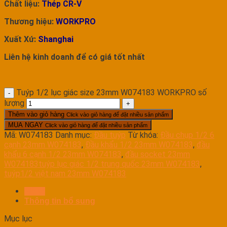
Chất liệu:
Thép CR-V
Thương hiệu:
WORKPRO
Xuất Xứ:
Shanghai
Liên hệ kinh doanh để có giá tốt nhất
Tuýp 1/2 lục giác size 23mm W074183 WORKPRO số
lượng
Thêm vào giỏ hàng
Click vào giỏ hàng để đặt nhiều sản phẩm
MUA NGAY
Click vào giỏ hàng để đặt nhiều sản phẩm
Mã:
W074183
Danh mục:
Đầu tuýp
Từ khóa:
Đầu chụp 1/2 6
cạnh 23mm W074183
,
Đầu khẩu 1/2 23mm W074183
,
đầu
khẩu 6 cạnh 1/2 23mm W074183
,
đầu socket 23mm
W074183tuýp lục giác 1/2 trung quốc 23mm W074183
,
tuýp1/2 việt nam 23mm W074183
Mô tả
Thông tin bổ sung
Mục lục