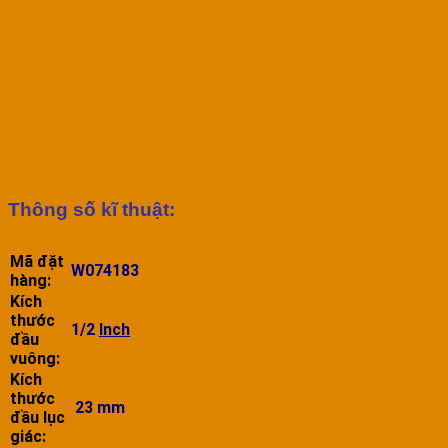
Thông số kĩ thuật:
Mã đặt
W074183
hàng:
Kích
thước
1/2
Inch
đầu
vuông:
Kích
thước
23 mm
đầu lục
giác: