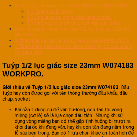
1
Tuýp 1/2 lục giác size 23mm W074183 WORKPRO.
1.1
Thông số kĩ thuật:
1.2
Ứng dụng đa dạng nhiều ngành nghề.
1.3
Một vài lưu ý để tăng tuổi thọ sản phẩm
2
Dải sản phẩm cùng với Tuýp 1/2 lục giác size 23mm
W074183
3
Tham khảo Video Bộ đầu tuýp của WORKPRO tools
4
Tham khảo thêm một số sản phẩm hiện có của chúng
tôi cung cấp.
Tuýp 1/2 lục giác size 23mm W074183
WORKPRO.
Giới thiệu về Tuýp 1/2 lục giác size 23mm W074183:
Đầu
tuýp hay còn được gọi với tên thông thường đầu khẩu, đầu
chụp, socket
Khi cần 1 dụng cụ để vặn bu-lông, con tán thì vòng
miệng (cờ lê) sẽ là lựa chọn đầu tiên . Nhưng khi sử
dụng vòng miệng bạn có thể gặp tình huống bị trượt ra
khỏi đai ốc khi đang vặn, hay khi con tán đang nằm trong
lỗ sâu bên trong. Bạn có 1 lựa chọn khác an toàn hơn để