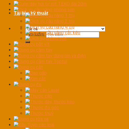
Cuộn dây hơi tự rút TEKO dài 20m
Dịch vụ cầu nâng-phòng sơn
Tài liệu kỹ thuật
Dịch vụ cầu nâng 1 trụ
Dịch vụ cầu nâng 2 trụ
Dịch vụ cầu nâng 4 trụ
Dịch vụ cầu nâng cắt kéo
Tìm kiếm:
Dịch vụ phòng sơn
Dụng cụ bắt vít
Dụng cụ cầm tay
Dụng cụ cầm tay dùng pin và điện
Dụng cụ cầm tay Toptul
Dụng cụ cắt
Dao gấp
Kìm cắt
Dụng cụ đo
Máy cân Laser
Thước cặp
Thước dây, thước kéo
Thước đo góc
Thước thuỷ
Dụng cụ rửa xe
Đầu Tuýp các loại