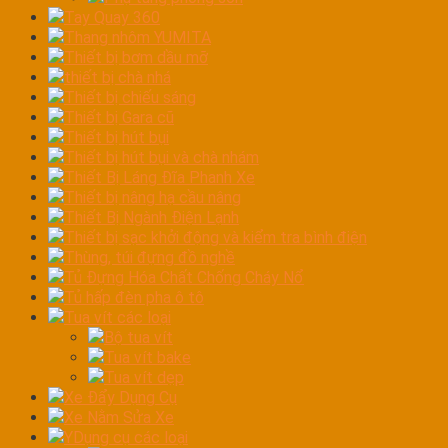
Tay Quay 360
Thang nhôm YUMITA
Thiết bị bơm dầu mỡ
thiết bị chà nhá
Thiết bị chiếu sáng
Thiết bị Gara cũ
Thiết bị hút bụi
Thiết bị hút bụi và chà nhám
Thiết Bị Láng Đĩa Phanh Xe
Thiết bị nâng hạ cầu nâng
Thiết Bị Ngành Điện Lạnh
Thiết bị sạc khởi động và kiểm tra bình điện
Thùng, túi đựng đồ nghề
Tủ Đựng Hóa Chất Chống Cháy Nổ
Tủ hấp đèn pha ô tô
Tua vít các loại
Bộ tua vít
Tua vít bake
Tua vít dẹp
Xe Đẩy Dụng Cụ
Xe Nằm Sửa Xe
YDụng cụ các loại