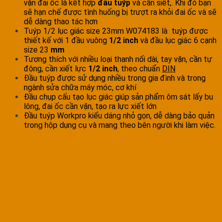
vặn đai ốc là kết hợp
đầu tuýp
và cần siết,. Khi đó bạn
sẽ hạn chế được tình huống bị trượt ra khỏi đai ốc và sẽ
dễ dàng thao tác hơn
Tuýp 1/2 lục giác size 23mm W074183 là tuýp được
thiết kế với 1 đầu vuông
1/2 inch
và đầu lục giác 6 cạnh
size 23
mm
Tương thích với nhiều loại thanh nối dài, tay vặn, cần tự
động, cần xiết lực
1/2 inch
, theo chuẩn
DIN
Đầu tuýp được sử dụng nhiều trong gia đình và trong
ngành sửa chữa máy móc, cơ khí
Đầu chụp cấu tạo lục giác giúp sản phẩm ôm sát lấy bu
lông, đai ốc cần vặn, tạo ra lực xiết lớn
Đầu tuýp Workpro kiểu dáng nhỏ gọn, dễ dàng bảo quản
trong hộp dụng cụ và mang theo bên người khi làm việc.