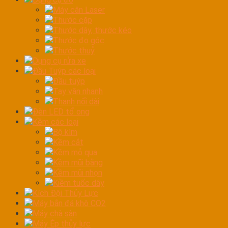
Máy cân Laser
Thước cặp
Thước dây, thước kéo
Thước đo góc
Thước thuỷ
Dụng cụ rửa xe
Đầu Tuýp các loại
Đầu tuýp
Tay vặn nhanh
Thanh nối dài
Đèn LED tổ ong
Kềm các loại
Bộ kìm
Kềm cắt
Kềm mỏ quạ
Kềm mũi bằng
Kềm mũi nhọn
Kiềm tuốc dây
Kích Đội Thủy Lực
Máy bắn đá khô CO2
Máy chà sàn
Máy Ép thủy lực