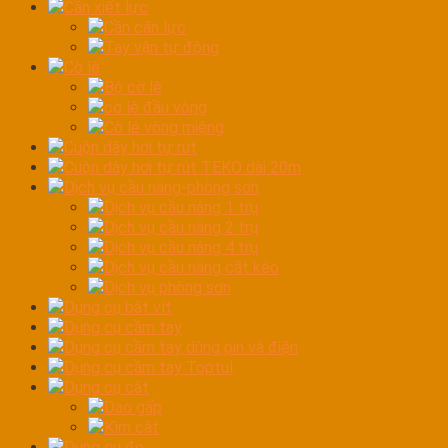
Cần xiết lực
Cần cân lực
Tay vặn tự động
Cờ lê
Bộ cờ lê
cờ lê đầu vòng
Cờ lê vòng miệng
Cuộn dây hơi tự rút
Cuộn dây hơi tự rút TEKO dài 20m
Dịch vụ cầu nâng-phòng sơn
Dịch vụ cầu nâng 1 trụ
Dịch vụ cầu nâng 2 trụ
Dịch vụ cầu nâng 4 trụ
Dịch vụ cầu nâng cắt kéo
Dịch vụ phòng sơn
Dụng cụ bắt vít
Dụng cụ cầm tay
Dụng cụ cầm tay dùng pin và điện
Dụng cụ cầm tay Toptul
Dụng cụ cắt
Dao gấp
Kìm cắt
Dụng cụ đo