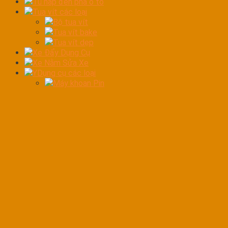
Tủ hấp đèn pha ô tô
Tua vít các loại
Bộ tua vít
Tua vít bake
Tua vít dẹp
Xe Đẩy Dụng Cụ
Xe Nằm Sửa Xe
YDụng cụ các loại
Máy khoan Pin