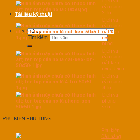
Dịch vụ
cầu nâng
2 trụ
Tài liệu kỹ thuật
Dịch vụ
cầu nâng
cắt kéo
Tìm kiếm:
nâng
bụng
Dịch vụ
cầu nâng
cắt kéo
nâng bánh
Dịch vụ
cầu nâng
4 trụ
Dịch vụ
phòng
sơn
PHỤ KIỆN PHỤ TÙNG
Phụ kiện
Cầu nâng