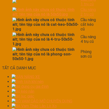
1 trụ cũ
Cầu nâng
2 trụ cũ
Cầu nâng
cắt kéo
cũ
Cầu nâng
4 trụ cũ
Phòng
sơn cũ
TẤT CẢ DANH MỤC
BÀN NÁNG XE
Bình tích khí nén
Bộ dụng cụ gia đình
Bộ kéo nắn
Bộ lục giác
BỘ VAM CẢO MỞ CHUYÊN DỤNG
Bộ Vam Tháo Lắp Lò Xo