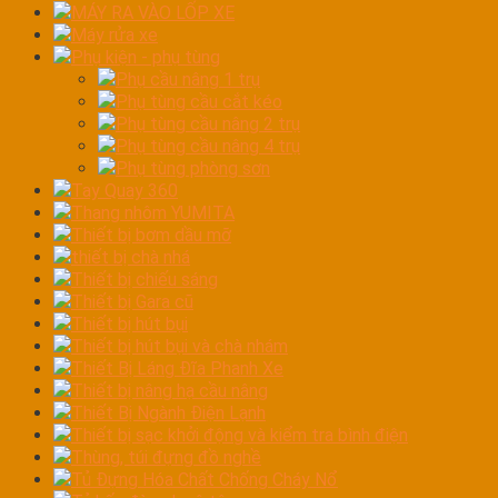
MÁY RA VÀO LỐP XE
Máy rửa xe
Phụ kiện - phụ tùng
Phụ cầu nâng 1 trụ
Phụ tùng cầu cắt kéo
Phụ tùng cầu nâng 2 trụ
Phụ tùng cầu nâng 4 trụ
Phụ tùng phòng sơn
Tay Quay 360
Thang nhôm YUMITA
Thiết bị bơm dầu mỡ
thiết bị chà nhá
Thiết bị chiếu sáng
Thiết bị Gara cũ
Thiết bị hút bụi
Thiết bị hút bụi và chà nhám
Thiết Bị Láng Đĩa Phanh Xe
Thiết bị nâng hạ cầu nâng
Thiết Bị Ngành Điện Lạnh
Thiết bị sạc khởi động và kiểm tra bình điện
Thùng, túi đựng đồ nghề
Tủ Đựng Hóa Chất Chống Cháy Nổ