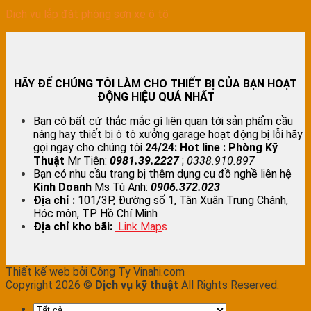
Dịch vụ lắp đặt phòng sơn xe ô tô
HÃY ĐỂ CHÚNG TÔI LÀM CHO THIẾT BỊ CỦA BẠN HOẠT
ĐỘNG HIỆU QUẢ NHẤT
Bạn có bất cứ thắc mắc gì liên quan tới sản phẩm cầu
nâng hay thiết bị ô tô xưởng garage hoạt động bị lỗi hãy
gọi ngay cho chúng tôi
24/24:
Hot line : Phòng Kỹ
Thuật
Mr Tiên:
0981.39.2227
;
0338.910.897
Bạn có nhu cầu trang bị thêm dụng cụ đồ nghề liên hệ
Kinh Doanh
Ms Tú Anh:
0906.372.023
Địa chỉ :
101/3P, Đường số 1, Tân Xuân Trung Chánh,
Hóc môn, TP Hồ Chí Minh
Địa chỉ kho bãi:
Link Map
s
Thiết kế web bởi Công Ty Vinahi.com
Copyright 2026 ©
Dịch vụ kỹ thuật
All Rights Reserved.