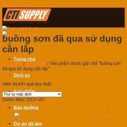
Skip to content
buồng sơn đã qua sử dụng
cần lắp
Trang chủ
Trang chủ
/
Sản phẩm
/
Sản phẩm được gắn thẻ “buồng sơn
đã qua sử dụng cần lắp”
Lọc
Dịch vụ
Hiển thị kết quả duy nhất
Sản phẩm
DANH MỤC DỊCH VỤ
Bảo dưỡng
Dịch vụ
cầu nâng
1 trụ
Dự án đã làm