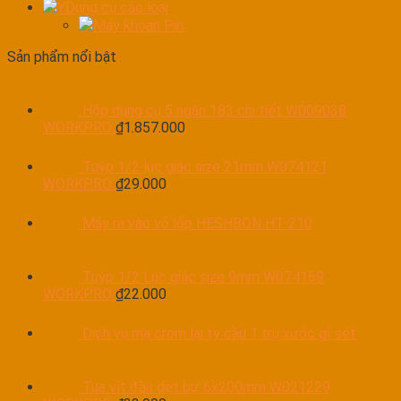
YDụng cụ các loại
Máy khoan Pin
Sản phẩm nổi bật
Hộp dụng cụ 5 ngăn 183 chi tiết W009038
WORKPRO
₫
1.857.000
Tuýp 1/2 lục giác size 21mm W074121
WORKPRO
₫
29.000
Máy ra vào vỏ lốp HESHBON HT-210
Tuýp 1/2 Lục giác size 9mm W074169
WORKPRO
₫
22.000
Dịch vụ mạ crom lại ty cầu 1 trụ xước gỉ sét
Tua vít đầu dẹt bự 6x200mm W021229