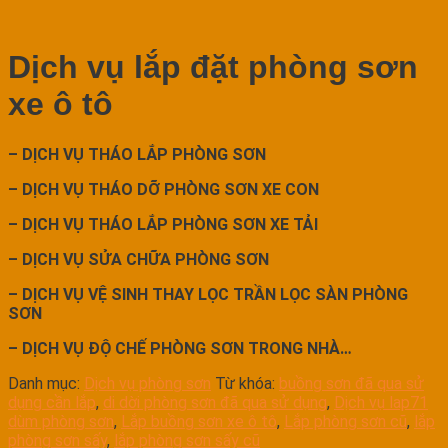
Dịch vụ lắp đặt phòng sơn
xe ô tô
– DỊCH VỤ THÁO LẮP PHÒNG SƠN
– DỊCH VỤ THÁO DỠ PHÒNG SƠN XE CON
– DỊCH VỤ THÁO LẮP PHÒNG SƠN XE TẢI
– DỊCH VỤ SỬA CHỮA PHÒNG SƠN
– DỊCH VỤ VỆ SINH THAY LỌC TRẦN LỌC SÀN PHÒNG
SƠN
– DỊCH VỤ ĐỘ CHẾ PHÒNG SƠN TRONG NHÀ…
Danh mục:
Dịch vụ phòng sơn
Từ khóa:
buồng sơn đã qua sử
dụng cần lắp
,
di dời phòng sơn đã qua sử dụng
,
Dịch vụ lap71
dùm phòng sơn
,
Lắp buồng sơn xe ô tô
,
Lắp phòng sơn cũ
,
lắp
phòng sơn sấy
,
lắp phòng sơn sấy cũ