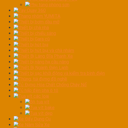
Phụ tùng phòng sơn
Tay Quay 360
Thang nhôm YUMITA
Thiết bị bơm dầu mỡ
thiết bị chà nhá
Thiết bị chiếu sáng
Thiết bị Gara cũ
Thiết bị hút bụi
Thiết bị hút bụi và chà nhám
Thiết Bị Láng Đĩa Phanh Xe
Thiết bị nâng hạ cầu nâng
Thiết Bị Ngành Điện Lạnh
Thiết bị sạc khởi động và kiểm tra bình điện
Thùng, túi đựng đồ nghề
Tủ Đựng Hóa Chất Chống Cháy Nổ
Tủ hấp đèn pha ô tô
Tua vít các loại
Bộ tua vít
Tua vít bake
Tua vít dẹp
Xe Đẩy Dụng Cụ
Xe Nằm Sửa Xe