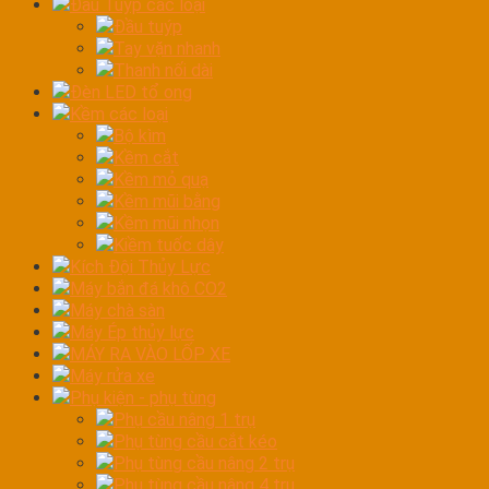
Đầu Tuýp các loại
Đầu tuýp
Tay vặn nhanh
Thanh nối dài
Đèn LED tổ ong
Kềm các loại
Bộ kìm
Kềm cắt
Kềm mỏ quạ
Kềm mũi bằng
Kềm mũi nhọn
Kiềm tuốc dây
Kích Đội Thủy Lực
Máy bắn đá khô CO2
Máy chà sàn
Máy Ép thủy lực
MÁY RA VÀO LỐP XE
Máy rửa xe
Phụ kiện - phụ tùng
Phụ cầu nâng 1 trụ
Phụ tùng cầu cắt kéo
Phụ tùng cầu nâng 2 trụ
Phụ tùng cầu nâng 4 trụ