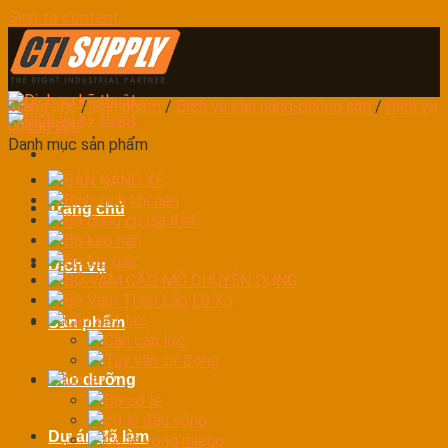
Skip to content
Trang chủ
/
Sản phẩm
/
Dịch vụ cầu nâng-phòng sơn
/
Dịch vụ
phòng sơn
Danh mục sản phẩm
BÀN NÁNG XE
Bình tích khí nén
Trang chủ
Bộ dụng cụ gia đình
Bộ kéo nắn
Bộ lục giác
Dịch vụ
BỘ VAM CẢO MỞ CHUYÊN DỤNG
Bộ Vam Tháo Lắp Lò Xo
Cần xiết lực
Sản phẩm
Cần cân lực
Tay vặn tự động
Bảo dưỡng
Cờ lê
Bộ cờ lê
cờ lê đầu vòng
Dự án đã làm
Cờ lê vòng miệng