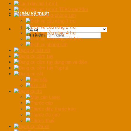
Cuộn dây hơi tự rút
Cuộn dây hơi tự rút TEKO dài 20m
Tài liệu kỹ thuật
Dịch vụ cầu nâng-phòng sơn
Dịch vụ cầu nâng 1 trụ
Dịch vụ cầu nâng 2 trụ
Dịch vụ cầu nâng 4 trụ
Tìm kiếm:
Dịch vụ cầu nâng cắt kéo
Dịch vụ phòng sơn
Dụng cụ bắt vít
Dụng cụ cầm tay
Dụng cụ cầm tay dùng pin và điện
Dụng cụ cầm tay Toptul
Dụng cụ cắt
Dao gấp
Kìm cắt
Dụng cụ đo
Máy cân Laser
Thước cặp
Thước dây, thước kéo
Thước đo góc
Thước thuỷ
Dụng cụ rửa xe