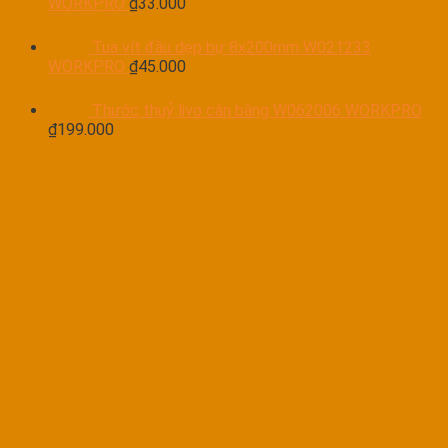
WORKPRO
₫
33.000
Tua vít đầu dẹp bự 8x200mm W021233
WORKPRO
₫
45.000
Thước thuỷ livo cân bằng W062006 WORKPRO
₫
199.000