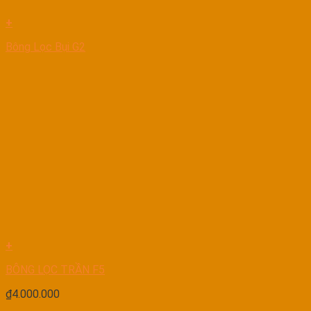
+
Bông Lọc Bụi G2
+
BÔNG LỌC TRẦN F5
₫
4.000.000