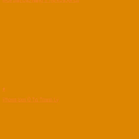
Mua Bán Cầu Nâng 1 Trụ Rửa Xe Cũ
+
Phòng Sơn Ô Tô Thanh Lý