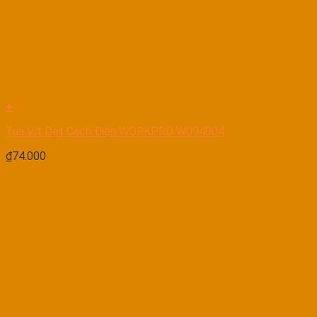
+
Tua Vít Dẹt Cách Điện WORKPRO W094004
₫
74.000