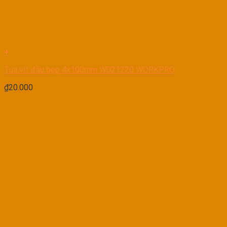
+
Tua vít đầu bẹp 4x100mm W021220 WORKPRO
₫
20.000