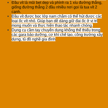
Đầu vít là mũi bẹt dẹp và phình ra 1 xíu đường thẳng,
giống đường thẳng 2 đầu nhiều nơi gọi là tua vít 2
cạnh.
Đầu vít được bọc lớp nam châm có thể hút được các
loại ốc vít nhỏ. Giúp bạn dễ dàng giữ đai ốc ở vị trí
mong muốn và thực hiện thao tác nhanh chóng.
Dụng cụ cầm tay chuyên dụng không thể thiếu trong
các gara bảo dưỡng, cơ khí chế tạo, công trường xây
dựng, tủ đồ nghề gia đình