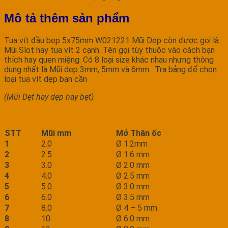
Mô tả thêm sản phẩm
Tua vít đầu bẹp 5x75mm W021221 Mũi Dẹp còn được gọi là
Mũi Slot hay tua vít 2 cạnh. Tên gọi tùy thuộc vào cách bạn
thích hay quen miệng. Có 8 loại size khác nhau nhưng thông
dụng nhất là Mũi dẹp 3mm, 5mm và 6mm . Tra bảng để chọn
loại tua vít dẹp bạn cần
(Mũi Dẹt hay dẹp hay bẹt)
STT
Mũi mm
Mở Thân ốc
1
2.0
Ø 1.2mm
2
2.5
Ø 1.6 mm
3
3.0
Ø 2.0 mm
4
4.0
Ø 2.5 mm
5
5.0
Ø 3.0 mm
6
6.0
Ø 3.5 mm
7
8.0
Ø 4 – 5 mm
8
10
Ø 6.0 mm