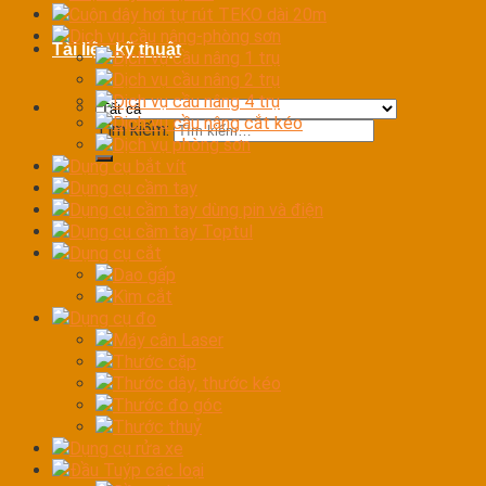
Cuộn dây hơi tự rút TEKO dài 20m
Dịch vụ cầu nâng-phòng sơn
Tài liệu kỹ thuật
Dịch vụ cầu nâng 1 trụ
Dịch vụ cầu nâng 2 trụ
Dịch vụ cầu nâng 4 trụ
Dịch vụ cầu nâng cắt kéo
Tìm kiếm:
Dịch vụ phòng sơn
Dụng cụ bắt vít
Dụng cụ cầm tay
Dụng cụ cầm tay dùng pin và điện
Dụng cụ cầm tay Toptul
Dụng cụ cắt
Dao gấp
Kìm cắt
Dụng cụ đo
Máy cân Laser
Thước cặp
Thước dây, thước kéo
Thước đo góc
Thước thuỷ
Dụng cụ rửa xe
Đầu Tuýp các loại