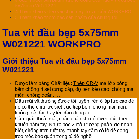
5x75mm W021221
4
Tham khảo video vài chục cây tô vít của WORKPRO
5
Tham khảo thêm các sản phẩm của chúng tôi
Tua vít đầu bẹp 5x75mm
W021221 WORKPRO
Giới thiệu Tua vít đầu bẹp 5x75mm
W021221
Được làm bằng Chất liệu:
Thép CR-V
mạ lớp bóng
kẽm chống rỉ sét cứng cáp, độ bền kéo cao, chống mài
mòn, chống xoắn, …
Đầu mũi vít thường được tôi luyện, rèn ở áp lực cao để
nó có thể chịu lực siết trực tiếp bền, chống mài mòn,
không toè đầu hay téc đầu dụng cụ.
Cảm giác thoải mái, chắc chắn khi nó được đúc theo
khuôn nắm tay. Nhựa bọc 2 màu tương phản, dễ nhận
biết, chống trơn tuột tay. thanh tay cầm có lỗ dễ dàng
treo móc bảo quản trong tủ đồ nghề