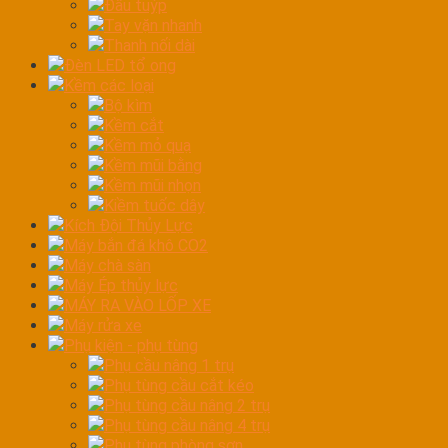
Đầu tuýp
Tay vặn nhanh
Thanh nối dài
Đèn LED tổ ong
Kềm các loại
Bộ kìm
Kềm cắt
Kềm mỏ quạ
Kềm mũi bằng
Kềm mũi nhọn
Kiềm tuốc dây
Kích Đội Thủy Lực
Máy bắn đá khô CO2
Máy chà sàn
Máy Ép thủy lực
MÁY RA VÀO LỐP XE
Máy rửa xe
Phụ kiện - phụ tùng
Phụ cầu nâng 1 trụ
Phụ tùng cầu cắt kéo
Phụ tùng cầu nâng 2 trụ
Phụ tùng cầu nâng 4 trụ
Phụ tùng phòng sơn