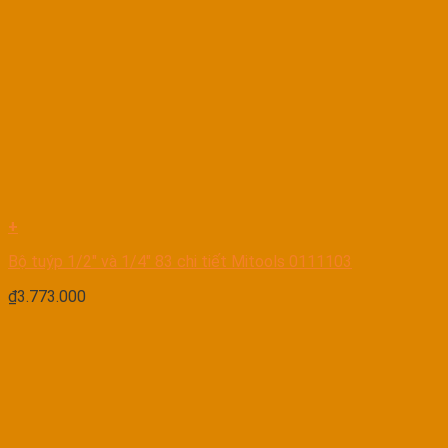
+
Bộ tuýp 1/2″ và 1/4″ 83 chi tiết Mitools 0111103
₫
3.773.000