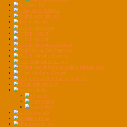
Tay Quay 360
Thang nhôm YUMITA
Thiết bị bơm dầu mỡ
thiết bị chà nhá
Thiết bị chiếu sáng
Thiết bị Gara cũ
Thiết bị hút bụi
Thiết bị hút bụi và chà nhám
Thiết Bị Láng Đĩa Phanh Xe
Thiết bị nâng hạ cầu nâng
Thiết Bị Ngành Điện Lạnh
Thiết bị sạc khởi động và kiểm tra bình điện
Thùng, túi đựng đồ nghề
Tủ Đựng Hóa Chất Chống Cháy Nổ
Tủ hấp đèn pha ô tô
Tua vít các loại
Bộ tua vít
Tua vít bake
Tua vít dẹp
Xe Đẩy Dụng Cụ
Xe Nằm Sửa Xe
YDụng cụ các loại