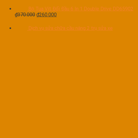
Bộ Tua Vít Đổi Đầu 6 In 1 Double Drive DD65902
₫
370.000
₫
260.000
Dịch vụ sửa chữa cầu nâng 2 trụ sửa xe