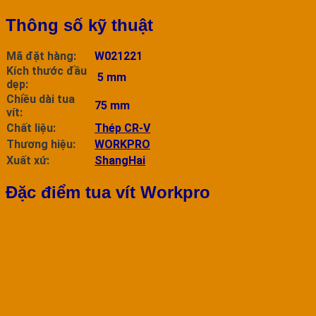
Thông số kỹ thuật
Mã đặt hàng:
W021221
Kích thước đầu
5 mm
dẹp:
Chiều dài tua
75 mm
vít:
Chất liệu:
Thép CR-V
Thương hiệu:
WORKPRO
Xuất xứ:
ShangHai
Đặc điểm tua vít Workpro