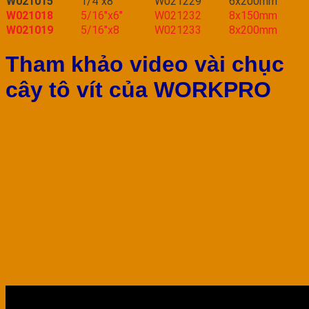
W021015
1/4″x8″
W021229
6x200mm
W021018
5/16″x6″
W021232
8x150mm
W021019
5/16″x8
W021233
8x200mm
Tham khảo video vài chục
cây tô vít của WORKPRO