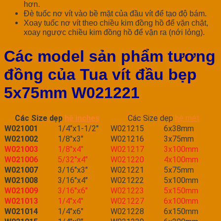
hơn.
Đè tuốc nơ vít vào bề mặt của đầu vít để tạo độ bám.
Xoay tuốc nơ vít theo chiều kim đồng hồ để vặn chặt,
xoay ngược chiều kim đồng hồ để vặn ra (nới lỏng).
Các model sản phẩm tương
đồng của Tua vít đầu bẹp
5x75mm W021221
Các Size dẹp
hệ inches
Các Size dẹp
hệ mét
W021001
1/4″x1-1/2″
W021215
6x38mm
W021002
1/8″x3″
W021216
3x75mm
W021003
1/8″x4″
W021217
3x100mm
W021006
5/32″x4″
W021220
4x100mm
W021007
3/16″x3″
W021221
5x75mm
W021008
3/16″x4″
W021222
5x100mm
W021009
3/16″x6″
W021223
5x150mm
W021013
1/4″x4″
W021227
6x100mm
W021014
1/4″x6″
W021228
6x150mm