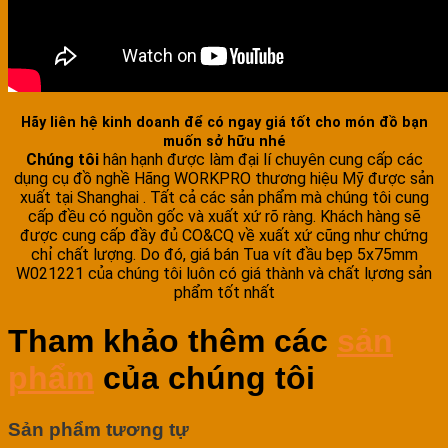
Hãy liên hệ kinh doanh để có ngay giá tốt cho món đồ bạn
muốn sở hữu nhé
Chúng tôi
hân hạnh được làm đại lí chuyên cung cấp các
dụng cụ đồ nghề Hãng WORKPRO thương hiệu Mỹ được sản
xuất tại Shanghai . Tất cả các sản phẩm mà chúng tôi cung
cấp đều có nguồn gốc và xuất xứ rõ ràng. Khách hàng sẽ
được cung cấp đầy đủ CO&CQ về xuất xứ cũng như chứng
chỉ chất lượng. Do đó, giá bán Tua vít đầu bẹp 5x75mm
W021221 của chúng tôi luôn có giá thành và chất lựơng sản
phẩm tốt nhất
Tham khảo thêm các
sản
phẩm
của chúng tôi
Sản phẩm tương tự