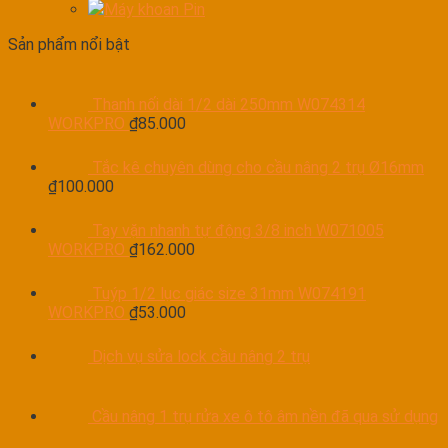
Máy khoan Pin
Sản phẩm nổi bật
Thanh nối dài 1/2 dài 250mm W074314
WORKPRO
₫
85.000
Tắc kê chuyên dùng cho cầu nâng 2 trụ Ø16mm
₫
100.000
Tay vặn nhanh tự động 3/8 inch W071005
WORKPRO
₫
162.000
Tuýp 1/2 lục giác size 31mm W074191
WORKPRO
₫
53.000
Dịch vụ sửa lock cầu nâng 2 trụ
Cầu nâng 1 trụ rửa xe ô tô âm nền đã qua sử dụng