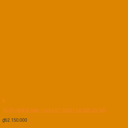
+
Tủ đồ nghề 8 ngăn Toptul GT-36001 với 360 chi tiết
₫
62.150.000