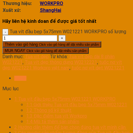
Thương hiệu:
WORKPRO
Xuất xứ:
ShangHai
Hãy liên hệ kinh doan để được giá tốt nhất
Tua vít đầu bẹp 5x75mm W021221 WORKPRO số lượng
Thêm vào giỏ hàng
Click vào giỏ hàng để đặt nhiều sản phẩm
MUA NGAY
Click vào giỏ hàng để đặt nhiều sản phẩm
Danh mục:
Tua vít dẹp
Từ khóa:
Tua vít dẹp dài 8 phân
W021221
,
Tua vít dẹp thông dụng W0212221
,
tuốc nơ vít
dẹp W021221 Workpro việt nam
,
tuốc nơ vít dẹt W021221
Mô tả
Mục lục
1
Tua vít đầu bẹp 5x75mm W021221 WORKPRO
1.1
Giới thiệu Tua vít đầu bẹp 5x75mm W021221
1.2
Thông số kỹ thuật
1.3
Đặc điểm tua vít Workpro
1.4
Mô tả thêm sản phẩm
2
Hướng dẫn thêm để bạn chọn đúng tua vít mình cần
3
Các model sản phẩm tương đồng của Tua vít đầu bẹp