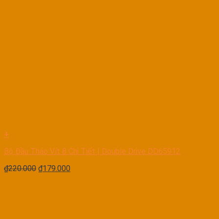
+
Bộ Đầu Tháo Vít 8 Chi Tiết | Double Drive DD65912
₫
220.000
₫
179.000