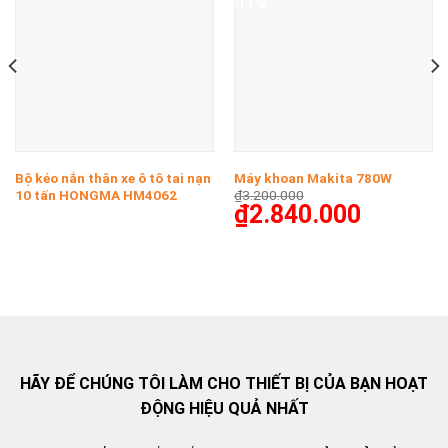
-11%
Bộ kéo nắn thân xe ô tô tai nạn
Máy khoan Makita 780W
10 tấn HONGMA HM4062
₫
3.200.000
₫
2.840.000
HÃY ĐỂ CHÚNG TÔI LÀM CHO THIẾT BỊ CỦA BẠN HOẠT
ĐỘNG HIỆU QUẢ NHẤT