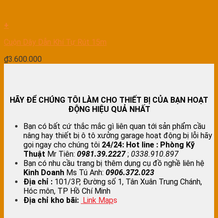
+
Cuộn Dây Dẫn Khí Tự Rút 15m
₫
3.600.000
HÃY ĐỂ CHÚNG TÔI LÀM CHO THIẾT BỊ CỦA BẠN HOẠT
ĐỘNG HIỆU QUẢ NHẤT
Bạn có bất cứ thắc mắc gì liên quan tới sản phẩm cầu
nâng hay thiết bị ô tô xưởng garage hoạt động bị lỗi hãy
gọi ngay cho chúng tôi
24/24:
Hot line : Phòng Kỹ
Thuật
Mr Tiên:
0981.39.2227
;
0338.910.897
Bạn có nhu cầu trang bị thêm dụng cụ đồ nghề liên hệ
Kinh Doanh
Ms Tú Anh:
0906.372.023
Địa chỉ :
101/3P, Đường số 1, Tân Xuân Trung Chánh,
Hóc môn, TP Hồ Chí Minh
Địa chỉ kho bãi:
Link Map
s