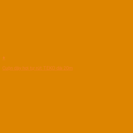
+
Cuộn dây hơi tự rút TEKO dài 20m