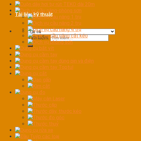
Cuộn dây hơi tự rút TEKO dài 20m
Dịch vụ cầu nâng-phòng sơn
Tài liệu kỹ thuật
Dịch vụ cầu nâng 1 trụ
Dịch vụ cầu nâng 2 trụ
Dịch vụ cầu nâng 4 trụ
Dịch vụ cầu nâng cắt kéo
Tìm kiếm:
Dịch vụ phòng sơn
Dụng cụ bắt vít
Dụng cụ cầm tay
Dụng cụ cầm tay dùng pin và điện
Dụng cụ cầm tay Toptul
Dụng cụ cắt
Dao gấp
Kìm cắt
Dụng cụ đo
Máy cân Laser
Thước cặp
Thước dây, thước kéo
Thước đo góc
Thước thuỷ
Dụng cụ rửa xe
Đầu Tuýp các loại