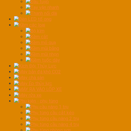
Đầu tuýp
Tay vặn nhanh
Thanh nối dài
Đèn LED tổ ong
Kềm các loại
Bộ kìm
Kềm cắt
Kềm mỏ quạ
Kềm mũi bằng
Kềm mũi nhọn
Kiềm tuốc dây
Kích Đội Thủy Lực
Máy bắn đá khô CO2
Máy chà sàn
Máy Ép thủy lực
MÁY RA VÀO LỐP XE
Máy rửa xe
Phụ kiện - phụ tùng
Phụ cầu nâng 1 trụ
Phụ tùng cầu cắt kéo
Phụ tùng cầu nâng 2 trụ
Phụ tùng cầu nâng 4 trụ
Phụ tùng phòng sơn