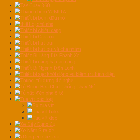
Tay Quay 360
Thang nhôm YUMITA
Thiết bị bơm dầu mỡ
thiết bị chà nhá
Thiết bị chiếu sáng
Thiết bị Gara cũ
Thiết bị hút bụi
Thiết bị hút bụi và chà nhám
Thiết Bị Láng Đĩa Phanh Xe
Thiết bị nâng hạ cầu nâng
Thiết Bị Ngành Điện Lạnh
Thiết bị sạc khởi động và kiểm tra bình điện
Thùng, túi đựng đồ nghề
Tủ Đựng Hóa Chất Chống Cháy Nổ
Tủ hấp đèn pha ô tô
Tua vít các loại
Bộ tua vít
Tua vít bake
Tua vít dẹp
Xe Đẩy Dụng Cụ
Xe Nằm Sửa Xe
YDụng cụ các loại