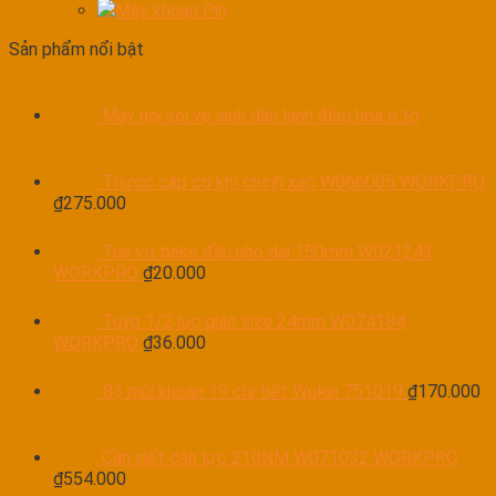
Máy khoan Pin
Sản phẩm nổi bật
Máy nội soi vệ sinh dàn lạnh điều hòa ô tô
Thước cặp cơ khí chính xác W066005 WORKPRO
₫
275.000
Tua vít bake đầu nhỏ dài 150mm W021243
WORKPRO
₫
20.000
Tuýp 1/2 lục giác size 24mm W074184
WORKPRO
₫
36.000
Bộ mũi khoan 19 chi tiết Wokin 751019
₫
170.000
Cần siết cân lực 210NM W071032 WORKPRO
₫
554.000