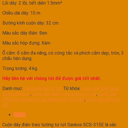
Lõi dây: 2 lõi, tiết diện 1.5mm²
Chiều dài dây: 15 m
Đường kính cuộn dây: 32 cm
Màu sắc dây điện: Đen
Màu sắc hộp đựng: Xám
Ổ cắm: ổ cắm đa năng, có công tắc và phích cắm dẹp, tròn, 3
chấu tiện dụng.
Trọng lượng: 4 kg
Hãy liên hệ với chúng tôi để được giá tốt nhất.
Danh mục:
Cuộn dây hơi tự rút
Từ khóa:
cuộn dây điện treo
tường Sankos
,
Cuộn dây điện treo tường tự rút
,
Cuộn dây
điện treo tường tự rút Sankos SCS-315E
,
cuộn dây điện tự
rút
Mô tả
Cuộn dây điện treo tường tự rút Sankos SCS-315E là sản