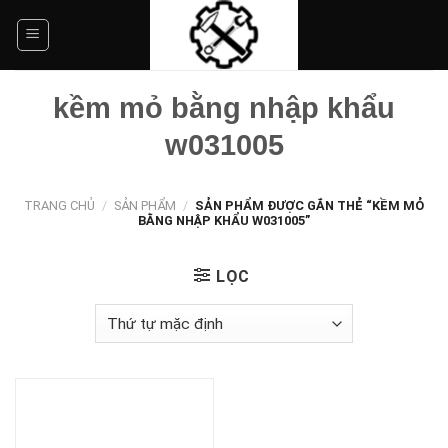
Skip
to
content
kềm mỏ bằng nhập khẩu
w031005
TRANG CHỦ
/
SẢN PHẨM
/
SẢN PHẨM ĐƯỢC GẮN THẺ “KỀM MỎ
BẰNG NHẬP KHẨU W031005”
LỌC