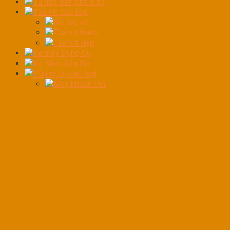
Tủ hấp đèn pha ô tô
Tua vít các loại
Bộ tua vít
Tua vít bake
Tua vít dẹp
Xe Đẩy Dụng Cụ
Xe Nằm Sửa Xe
YDụng cụ các loại
Máy khoan Pin