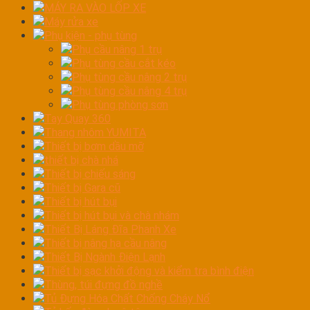
MÁY RA VÀO LỐP XE
Máy rửa xe
Phụ kiện - phụ tùng
Phụ cầu nâng 1 trụ
Phụ tùng cầu cắt kéo
Phụ tùng cầu nâng 2 trụ
Phụ tùng cầu nâng 4 trụ
Phụ tùng phòng sơn
Tay Quay 360
Thang nhôm YUMITA
Thiết bị bơm dầu mỡ
thiết bị chà nhá
Thiết bị chiếu sáng
Thiết bị Gara cũ
Thiết bị hút bụi
Thiết bị hút bụi và chà nhám
Thiết Bị Láng Đĩa Phanh Xe
Thiết bị nâng hạ cầu nâng
Thiết Bị Ngành Điện Lạnh
Thiết bị sạc khởi động và kiểm tra bình điện
Thùng, túi đựng đồ nghề
Tủ Đựng Hóa Chất Chống Cháy Nổ