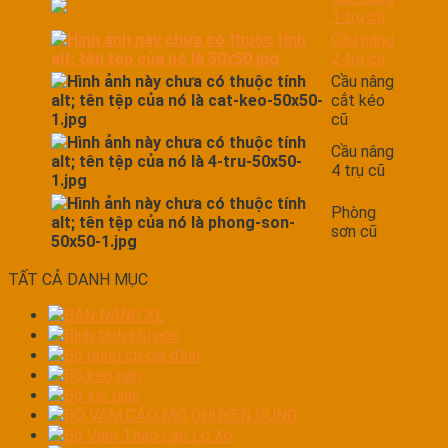
1 trụ cũ
Cầu nâng
2 trụ cũ
Cầu nâng
cắt kéo
cũ
Cầu nâng
4 trụ cũ
Phòng
sơn cũ
TẤT CẢ DANH MỤC
BÀN NÁNG XE
Bình tích khí nén
Bộ dụng cụ gia đình
Bộ kéo nắn
Bộ lục giác
BỘ VAM CẢO MỞ CHUYÊN DỤNG
Bộ Vam Tháo Lắp Lò Xo