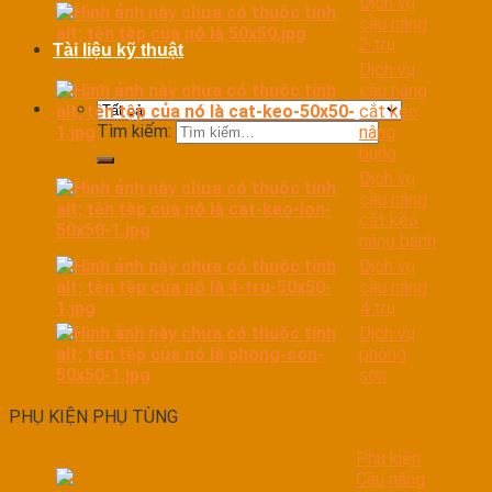
Dịch vụ
cầu nâng
2 trụ
Tài liệu kỹ thuật
Dịch vụ
cầu nâng
cắt kéo
Tìm kiếm:
nâng
bụng
Dịch vụ
cầu nâng
cắt kéo
nâng bánh
Dịch vụ
cầu nâng
4 trụ
Dịch vụ
phòng
sơn
PHỤ KIỆN PHỤ TÙNG
Phụ kiện
Cầu nâng