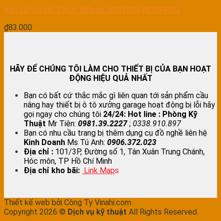
Kìm cắt cơ khí 7 inch 180mm W031004 WORKPRO
₫
83.000
HÃY ĐỂ CHÚNG TÔI LÀM CHO THIẾT BỊ CỦA BẠN HOẠT
ĐỘNG HIỆU QUẢ NHẤT
Bạn có bất cứ thắc mắc gì liên quan tới sản phẩm cầu
nâng hay thiết bị ô tô xưởng garage hoạt động bị lỗi hãy
gọi ngay cho chúng tôi
24/24:
Hot line : Phòng Kỹ
Thuật
Mr Tiên:
0981.39.2227
;
0338.910.897
Bạn có nhu cầu trang bị thêm dụng cụ đồ nghề liên hệ
Kinh Doanh
Ms Tú Anh:
0906.372.023
Địa chỉ :
101/3P, Đường số 1, Tân Xuân Trung Chánh,
Hóc môn, TP Hồ Chí Minh
Địa chỉ kho bãi:
Link Map
s
Thiết kế web bởi Công Ty Vinahi.com
Copyright 2026 ©
Dịch vụ kỹ thuật
All Rights Reserved.