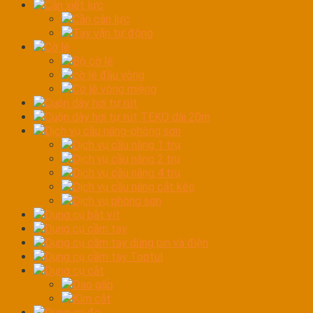
Cần xiết lực
Cần cân lực
Tay vặn tự động
Cờ lê
Bộ cờ lê
cờ lê đầu vòng
Cờ lê vòng miệng
Cuộn dây hơi tự rút
Cuộn dây hơi tự rút TEKO dài 20m
Dịch vụ cầu nâng-phòng sơn
Dịch vụ cầu nâng 1 trụ
Dịch vụ cầu nâng 2 trụ
Dịch vụ cầu nâng 4 trụ
Dịch vụ cầu nâng cắt kéo
Dịch vụ phòng sơn
Dụng cụ bắt vít
Dụng cụ cầm tay
Dụng cụ cầm tay dùng pin và điện
Dụng cụ cầm tay Toptul
Dụng cụ cắt
Dao gấp
Kìm cắt
Dụng cụ đo