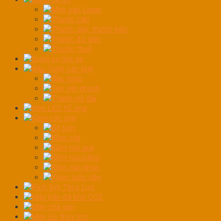
Máy cân Laser
Thước cặp
Thước dây, thước kéo
Thước đo góc
Thước thuỷ
Dụng cụ rửa xe
Đầu Tuýp các loại
Đầu tuýp
Tay vặn nhanh
Thanh nối dài
Đèn LED tổ ong
Kềm các loại
Bộ kìm
Kềm cắt
Kềm mỏ quạ
Kềm mũi bằng
Kềm mũi nhọn
Kiềm tuốc dây
Kích Đội Thủy Lực
Máy bắn đá khô CO2
Máy chà sàn
Máy Ép thủy lực