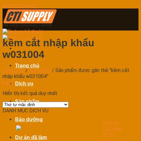
Skip to content
kềm cắt nhập khẩu
w031004
Trang chủ
Trang chủ
/
Sản phẩm
/
Sản phẩm được gắn thẻ “kềm cắt
nhập khẩu w031004”
Lọc
Dịch vụ
Hiển thị kết quả duy nhất
Sản phẩm
DANH MỤC DỊCH VỤ
Bảo dưỡng
Dịch vụ
cầu nâng
1 trụ
Dự án đã làm