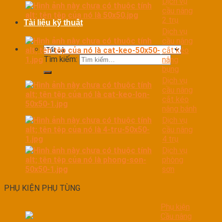
Dịch vụ
cầu nâng
2 trụ
Tài liệu kỹ thuật
Dịch vụ
cầu nâng
cắt kéo
Tìm kiếm:
nâng
bụng
Dịch vụ
cầu nâng
cắt kéo
nâng bánh
Dịch vụ
cầu nâng
4 trụ
Dịch vụ
phòng
sơn
PHỤ KIỆN PHỤ TÙNG
Phụ kiện
Cầu nâng