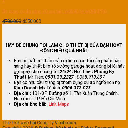
+
Bộ dụng cụ đa năng 28 chi tiết W009014 WORKPRO
₫
700.000
₫
650.000
HÃY ĐỂ CHÚNG TÔI LÀM CHO THIẾT BỊ CỦA BẠN HOẠT
ĐỘNG HIỆU QUẢ NHẤT
Bạn có bất cứ thắc mắc gì liên quan tới sản phẩm cầu
nâng hay thiết bị ô tô xưởng garage hoạt động bị lỗi hãy
gọi ngay cho chúng tôi
24/24:
Hot line : Phòng Kỹ
Thuật
Mr Tiên:
0981.39.2227
;
0338.910.897
Bạn có nhu cầu trang bị thêm dụng cụ đồ nghề liên hệ
Kinh Doanh
Ms Tú Anh:
0906.372.023
Địa chỉ :
101/3P, Đường số 1, Tân Xuân Trung Chánh,
Hóc môn, TP Hồ Chí Minh
Địa chỉ kho bãi:
Link Map
s
Thiết kế web bởi Công Ty Vinahi.com