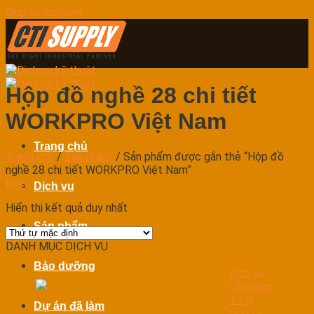
Skip to content
Hộp đồ nghề 28 chi tiết
WORKPRO Việt Nam
Trang chủ
Trang chủ
/
Sản phẩm
/
Sản phẩm được gắn thẻ “Hộp đồ
nghề 28 chi tiết WORKPRO Việt Nam”
Lọc
Dịch vụ
Hiển thị kết quả duy nhất
Sản phẩm
DANH MỤC DỊCH VỤ
Bảo dưỡng
Dịch vụ
cầu nâng
1 trụ
Dự án đã làm