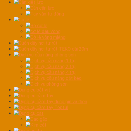
Cần xiết lực
Cần cân lực
Tay vặn tự động
Cờ lê
Bộ cờ lê
cờ lê đầu vòng
Cờ lê vòng miệng
Cuộn dây hơi tự rút
Cuộn dây hơi tự rút TEKO dài 20m
Dịch vụ cầu nâng-phòng sơn
Dịch vụ cầu nâng 1 trụ
Dịch vụ cầu nâng 2 trụ
Dịch vụ cầu nâng 4 trụ
Dịch vụ cầu nâng cắt kéo
Dịch vụ phòng sơn
Dụng cụ bắt vít
Dụng cụ cầm tay
Dụng cụ cầm tay dùng pin và điện
Dụng cụ cầm tay Toptul
Dụng cụ cắt
Dao gấp
Kìm cắt
Dụng cụ đo