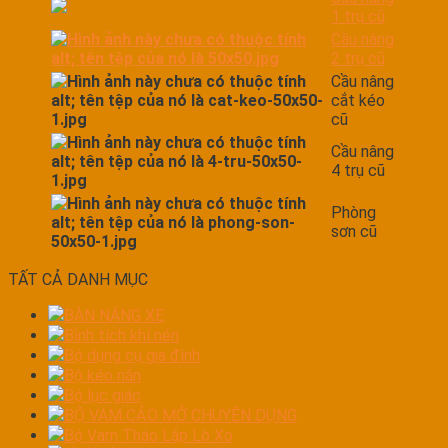
1 trụ cũ
Cầu nâng
2 trụ cũ
Cầu nâng
cắt kéo
cũ
Cầu nâng
4 trụ cũ
Phòng
sơn cũ
TẤT CẢ DANH MỤC
BÀN NÁNG XE
Bình tích khí nén
Bộ dụng cụ gia đình
Bộ kéo nắn
Bộ lục giác
BỘ VAM CẢO MỞ CHUYÊN DỤNG
Bộ Vam Tháo Lắp Lò Xo