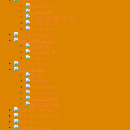
Máy cân Laser
Thước cặp
Thước dây, thước kéo
Thước đo góc
Thước thuỷ
Dụng cụ rửa xe
Đầu Tuýp các loại
Đầu tuýp
Tay vặn nhanh
Thanh nối dài
Đèn LED tổ ong
Kềm các loại
Bộ kìm
Kềm cắt
Kềm mỏ quạ
Kềm mũi bằng
Kềm mũi nhọn
Kiềm tuốc dây
Kích Đội Thủy Lực
Máy bắn đá khô CO2
Máy chà sàn
Máy Ép thủy lực