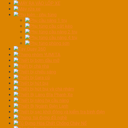
MÁY RA VÀO LỐP XE
Máy rửa xe
Phụ kiện - phụ tùng
Phụ cầu nâng 1 trụ
Phụ tùng cầu cắt kéo
Phụ tùng cầu nâng 2 trụ
Phụ tùng cầu nâng 4 trụ
Phụ tùng phòng sơn
Tay Quay 360
Thang nhôm YUMITA
Thiết bị bơm dầu mỡ
thiết bị chà nhá
Thiết bị chiếu sáng
Thiết bị Gara cũ
Thiết bị hút bụi
Thiết bị hút bụi và chà nhám
Thiết Bị Láng Đĩa Phanh Xe
Thiết bị nâng hạ cầu nâng
Thiết Bị Ngành Điện Lạnh
Thiết bị sạc khởi động và kiểm tra bình điện
Thùng, túi đựng đồ nghề
Tủ Đựng Hóa Chất Chống Cháy Nổ