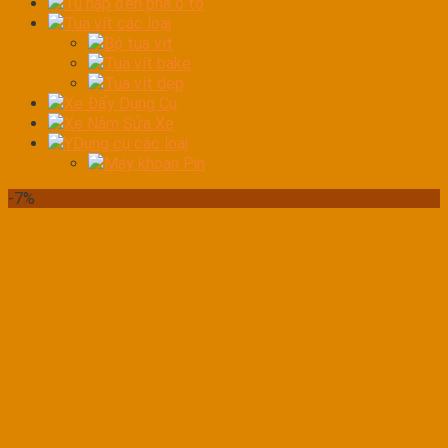
Tủ hấp đèn pha ô tô
Tua vít các loại
Bộ tua vít
Tua vít bake
Tua vít dẹp
Xe Đẩy Dụng Cụ
Xe Nằm Sửa Xe
YDụng cụ các loại
Máy khoan Pin
-7%