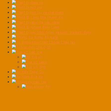
Thiết bị Gara cũ
Thiết bị hút bụi
Thiết bị hút bụi và chà nhám
Thiết Bị Láng Đĩa Phanh Xe
Thiết bị nâng hạ cầu nâng
Thiết Bị Ngành Điện Lạnh
Thiết bị sạc khởi động và kiểm tra bình điện
Thùng, túi đựng đồ nghề
Tủ Đựng Hóa Chất Chống Cháy Nổ
Tủ hấp đèn pha ô tô
Tua vít các loại
Bộ tua vít
Tua vít bake
Tua vít dẹp
Xe Đẩy Dụng Cụ
Xe Nằm Sửa Xe
YDụng cụ các loại
Máy khoan Pin