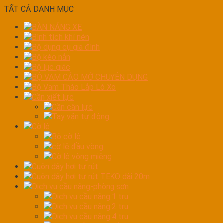
TẤT CẢ DANH MỤC
BÀN NÁNG XE
Bình tích khí nén
Bộ dụng cụ gia đình
Bộ kéo nắn
Bộ lục giác
BỘ VAM CẢO MỞ CHUYÊN DỤNG
Bộ Vam Tháo Lắp Lò Xo
Cần xiết lực
Cần cân lực
Tay vặn tự động
Cờ lê
Bộ cờ lê
cờ lê đầu vòng
Cờ lê vòng miệng
Cuộn dây hơi tự rút
Cuộn dây hơi tự rút TEKO dài 20m
Dịch vụ cầu nâng-phòng sơn
Dịch vụ cầu nâng 1 trụ
Dịch vụ cầu nâng 2 trụ
Dịch vụ cầu nâng 4 trụ