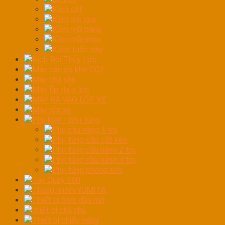
Kềm cắt
Kềm mỏ quạ
Kềm mũi bằng
Kềm mũi nhọn
Kiềm tuốc dây
Kích Đội Thủy Lực
Máy bắn đá khô CO2
Máy chà sàn
Máy Ép thủy lực
MÁY RA VÀO LỐP XE
Máy rửa xe
Phụ kiện - phụ tùng
Phụ cầu nâng 1 trụ
Phụ tùng cầu cắt kéo
Phụ tùng cầu nâng 2 trụ
Phụ tùng cầu nâng 4 trụ
Phụ tùng phòng sơn
Tay Quay 360
Thang nhôm YUMITA
Thiết bị bơm dầu mỡ
thiết bị chà nhá
Thiết bị chiếu sáng