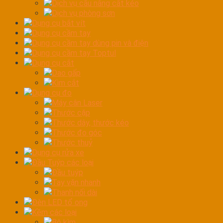
Dịch vụ cầu nâng cắt kéo
Dịch vụ phòng sơn
Dụng cụ bắt vít
Dụng cụ cầm tay
Dụng cụ cầm tay dùng pin và điện
Dụng cụ cầm tay Toptul
Dụng cụ cắt
Dao gấp
Kìm cắt
Dụng cụ đo
Máy cân Laser
Thước cặp
Thước dây, thước kéo
Thước đo góc
Thước thuỷ
Dụng cụ rửa xe
Đầu Tuýp các loại
Đầu tuýp
Tay vặn nhanh
Thanh nối dài
Đèn LED tổ ong
Kềm các loại
Bộ kìm