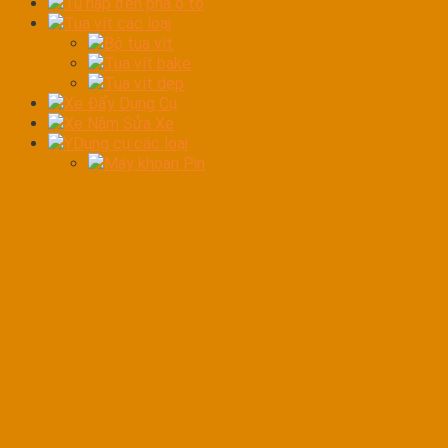
Tủ hấp đèn pha ô tô
Tua vít các loại
Bộ tua vít
Tua vít bake
Tua vít dẹp
Xe Đẩy Dụng Cụ
Xe Nằm Sửa Xe
YDụng cụ các loại
Máy khoan Pin