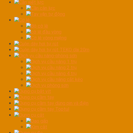
Cần xiết lực
Cần cân lực
Tay vặn tự động
Cờ lê
Bộ cờ lê
cờ lê đầu vòng
Cờ lê vòng miệng
Cuộn dây hơi tự rút
Cuộn dây hơi tự rút TEKO dài 20m
Dịch vụ cầu nâng-phòng sơn
Dịch vụ cầu nâng 1 trụ
Dịch vụ cầu nâng 2 trụ
Dịch vụ cầu nâng 4 trụ
Dịch vụ cầu nâng cắt kéo
Dịch vụ phòng sơn
Dụng cụ bắt vít
Dụng cụ cầm tay
Dụng cụ cầm tay dùng pin và điện
Dụng cụ cầm tay Toptul
Dụng cụ cắt
Dao gấp
Kìm cắt
Dụng cụ đo