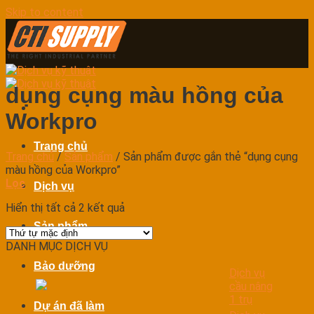
Skip to content
dụng cụng màu hồng của
Workpro
Trang chủ
Trang chủ
/
Sản phẩm
/
Sản phẩm được gắn thẻ “dụng cụng
màu hồng của Workpro”
Lọc
Dịch vụ
Hiển thị tất cả 2 kết quả
Sản phẩm
DANH MỤC DỊCH VỤ
Bảo dưỡng
Dịch vụ
cầu nâng
1 trụ
Dự án đã làm