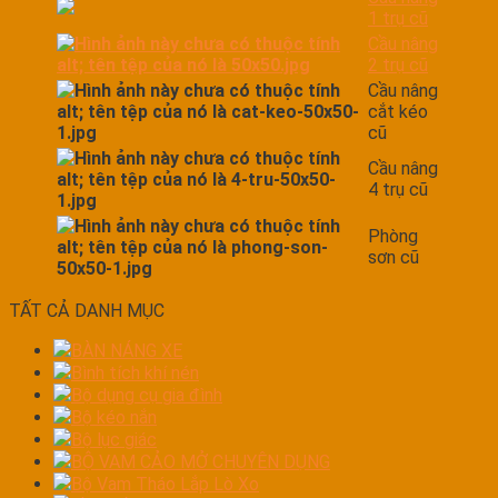
1 trụ cũ
Cầu nâng
2 trụ cũ
Cầu nâng
cắt kéo
cũ
Cầu nâng
4 trụ cũ
Phòng
sơn cũ
TẤT CẢ DANH MỤC
BÀN NÁNG XE
Bình tích khí nén
Bộ dụng cụ gia đình
Bộ kéo nắn
Bộ lục giác
BỘ VAM CẢO MỞ CHUYÊN DỤNG
Bộ Vam Tháo Lắp Lò Xo