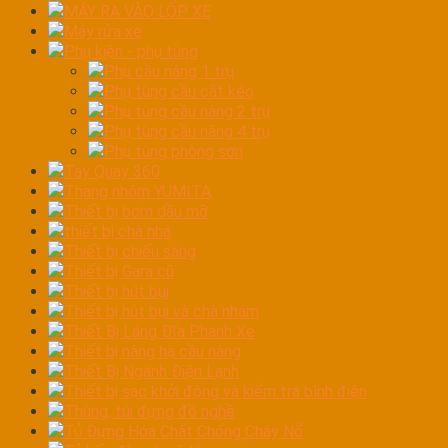
MÁY RA VÀO LỐP XE
Máy rửa xe
Phụ kiện - phụ tùng
Phụ cầu nâng 1 trụ
Phụ tùng cầu cắt kéo
Phụ tùng cầu nâng 2 trụ
Phụ tùng cầu nâng 4 trụ
Phụ tùng phòng sơn
Tay Quay 360
Thang nhôm YUMITA
Thiết bị bơm dầu mỡ
thiết bị chà nhá
Thiết bị chiếu sáng
Thiết bị Gara cũ
Thiết bị hút bụi
Thiết bị hút bụi và chà nhám
Thiết Bị Láng Đĩa Phanh Xe
Thiết bị nâng hạ cầu nâng
Thiết Bị Ngành Điện Lạnh
Thiết bị sạc khởi động và kiểm tra bình điện
Thùng, túi đựng đồ nghề
Tủ Đựng Hóa Chất Chống Cháy Nổ