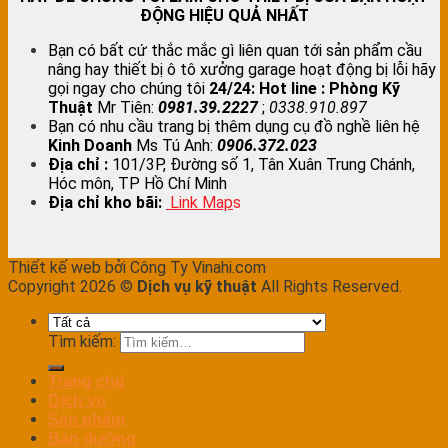
ĐỘNG HIỆU QUẢ NHẤT
Bạn có bất cứ thắc mắc gì liên quan tới sản phẩm cầu
nâng hay thiết bị ô tô xưởng garage hoạt động bị lỗi hãy
gọi ngay cho chúng tôi
24/24:
Hot line : Phòng Kỹ
Thuật
Mr Tiên:
0981.39.2227
;
0338.910.897
Bạn có nhu cầu trang bị thêm dụng cụ đồ nghề liên hệ
Kinh Doanh
Ms Tú Anh:
0906.372.023
Địa chỉ :
101/3P, Đường số 1, Tân Xuân Trung Chánh,
Hóc môn, TP Hồ Chí Minh
Địa chỉ kho bãi:
Link Map
s
Thiết kế web bởi Công Ty Vinahi.com
Copyright 2026 ©
Dịch vụ kỹ thuật
All Rights Reserved.
Tìm kiếm:
Trang chủ
Dịch vụ
Sản phẩm
Bảo dưỡng