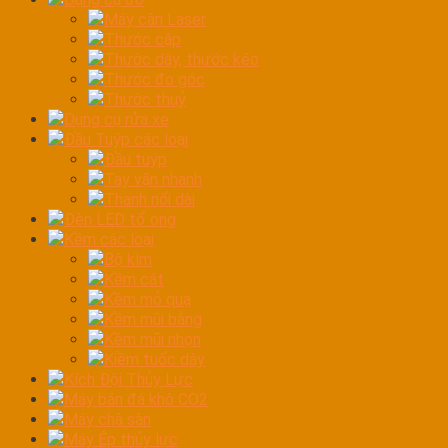
Máy cân Laser
Thước cặp
Thước dây, thước kéo
Thước đo góc
Thước thuỷ
Dụng cụ rửa xe
Đầu Tuýp các loại
Đầu tuýp
Tay vặn nhanh
Thanh nối dài
Đèn LED tổ ong
Kềm các loại
Bộ kìm
Kềm cắt
Kềm mỏ quạ
Kềm mũi bằng
Kềm mũi nhọn
Kiềm tuốc dây
Kích Đội Thủy Lực
Máy bắn đá khô CO2
Máy chà sàn
Máy Ép thủy lực