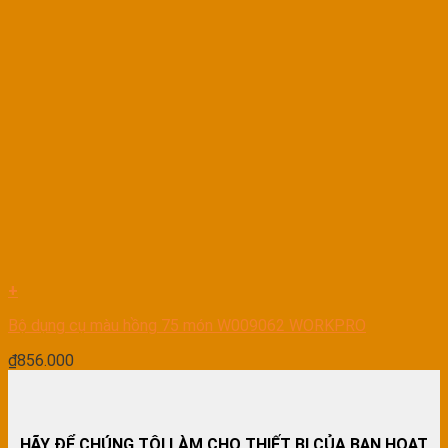
+
Bộ dụng cụ màu hồng 75 món W009062 WORKPRO
₫
856.000
HÃY ĐỂ CHÚNG TÔI LÀM CHO THIẾT BỊ CỦA BẠN HOẠT