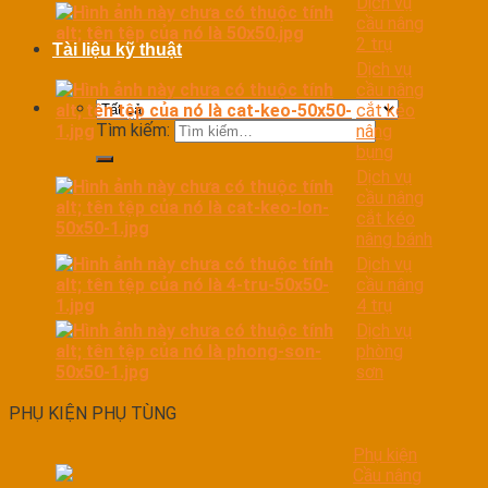
Dịch vụ
cầu nâng
2 trụ
Tài liệu kỹ thuật
Dịch vụ
cầu nâng
cắt kéo
Tìm kiếm:
nâng
bụng
Dịch vụ
cầu nâng
cắt kéo
nâng bánh
Dịch vụ
cầu nâng
4 trụ
Dịch vụ
phòng
sơn
PHỤ KIỆN PHỤ TÙNG
Phụ kiện
Cầu nâng