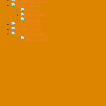
Tủ hấp đèn pha ô tô
Tua vít các loại
Bộ tua vít
Tua vít bake
Tua vít dẹp
Xe Đẩy Dụng Cụ
Xe Nằm Sửa Xe
YDụng cụ các loại
Máy khoan Pin