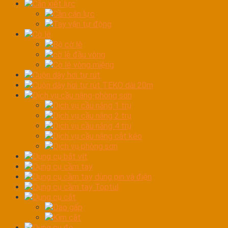
Cần xiết lực
Cần cân lực
Tay vặn tự động
Cờ lê
Bộ cờ lê
cờ lê đầu vòng
Cờ lê vòng miệng
Cuộn dây hơi tự rút
Cuộn dây hơi tự rút TEKO dài 20m
Dịch vụ cầu nâng-phòng sơn
Dịch vụ cầu nâng 1 trụ
Dịch vụ cầu nâng 2 trụ
Dịch vụ cầu nâng 4 trụ
Dịch vụ cầu nâng cắt kéo
Dịch vụ phòng sơn
Dụng cụ bắt vít
Dụng cụ cầm tay
Dụng cụ cầm tay dùng pin và điện
Dụng cụ cầm tay Toptul
Dụng cụ cắt
Dao gấp
Kìm cắt
Dụng cụ đo