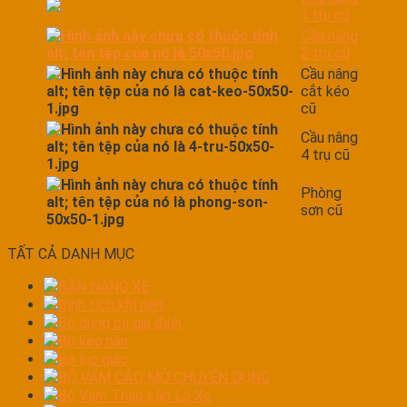
1 trụ cũ
Cầu nâng
2 trụ cũ
Cầu nâng
cắt kéo
cũ
Cầu nâng
4 trụ cũ
Phòng
sơn cũ
TẤT CẢ DANH MỤC
BÀN NÁNG XE
Bình tích khí nén
Bộ dụng cụ gia đình
Bộ kéo nắn
Bộ lục giác
BỘ VAM CẢO MỞ CHUYÊN DỤNG
Bộ Vam Tháo Lắp Lò Xo