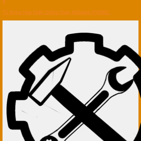
+
Tủ Đựng Hóa Chất Chống Cháy 45Gallon SYSBEL