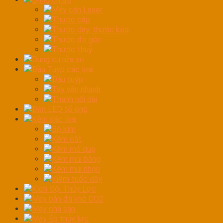
Máy cân Laser
Thước cặp
Thước dây, thước kéo
Thước đo góc
Thước thuỷ
Dụng cụ rửa xe
Đầu Tuýp các loại
Đầu tuýp
Tay vặn nhanh
Thanh nối dài
Đèn LED tổ ong
Kềm các loại
Bộ kìm
Kềm cắt
Kềm mỏ quạ
Kềm mũi bằng
Kềm mũi nhọn
Kiềm tuốc dây
Kích Đội Thủy Lực
Máy bắn đá khô CO2
Máy chà sàn
Máy Ép thủy lực