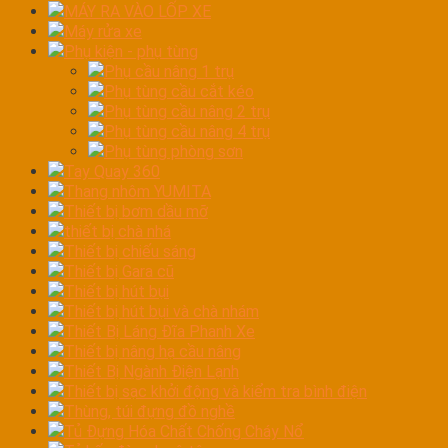
MÁY RA VÀO LỐP XE
Máy rửa xe
Phụ kiện - phụ tùng
Phụ cầu nâng 1 trụ
Phụ tùng cầu cắt kéo
Phụ tùng cầu nâng 2 trụ
Phụ tùng cầu nâng 4 trụ
Phụ tùng phòng sơn
Tay Quay 360
Thang nhôm YUMITA
Thiết bị bơm dầu mỡ
thiết bị chà nhá
Thiết bị chiếu sáng
Thiết bị Gara cũ
Thiết bị hút bụi
Thiết bị hút bụi và chà nhám
Thiết Bị Láng Đĩa Phanh Xe
Thiết bị nâng hạ cầu nâng
Thiết Bị Ngành Điện Lạnh
Thiết bị sạc khởi động và kiểm tra bình điện
Thùng, túi đựng đồ nghề
Tủ Đựng Hóa Chất Chống Cháy Nổ