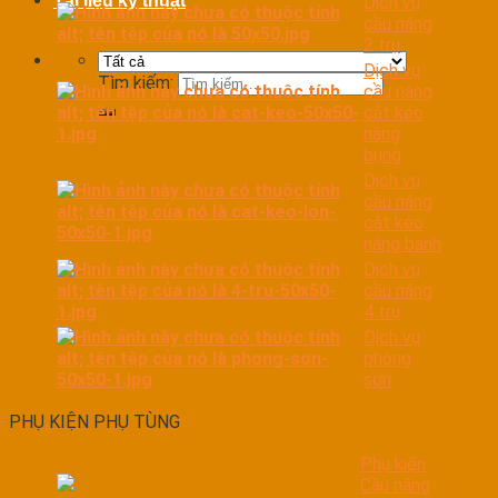
Tài liệu kỹ thuật
Dịch vụ
cầu nâng
2 trụ
Dịch vụ
Tìm kiếm:
cầu nâng
cắt kéo
nâng
bụng
Dịch vụ
cầu nâng
cắt kéo
nâng bánh
Dịch vụ
cầu nâng
4 trụ
Dịch vụ
phòng
sơn
PHỤ KIỆN PHỤ TÙNG
Phụ kiện
Cầu nâng