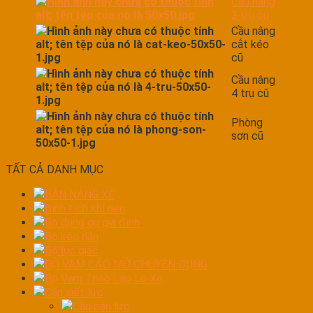
Cầu nâng
2 trụ cũ
Cầu nâng
cắt kéo
cũ
Cầu nâng
4 trụ cũ
Phòng
sơn cũ
TẤT CẢ DANH MỤC
BÀN NÁNG XE
Bình tích khí nén
Bộ dụng cụ gia đình
Bộ kéo nắn
Bộ lục giác
BỘ VAM CẢO MỞ CHUYÊN DỤNG
Bộ Vam Tháo Lắp Lò Xo
Cần xiết lực
Cần cân lực