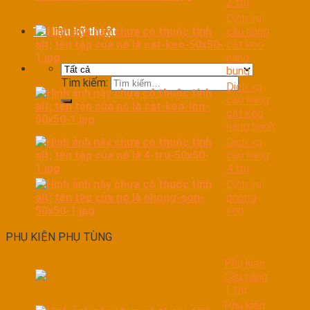
2 trụ
Dịch vụ
cầu nâng
Tài liệu kỹ thuật
cắt kéo
nâng
bụng
Tìm kiếm:
Dịch vụ
cầu nâng
cắt kéo
nâng bánh
Dịch vụ
cầu nâng
4 trụ
Dịch vụ
phòng
sơn
PHỤ KIỆN PHỤ TÙNG
Phụ kiện
Cầu nâng
1 trụ
Phụ kiện