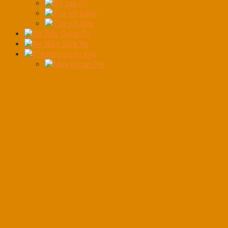
Bộ tua vít
Tua vít bake
Tua vít dẹp
Xe Đẩy Dụng Cụ
Xe Nằm Sửa Xe
YDụng cụ các loại
Máy khoan Pin