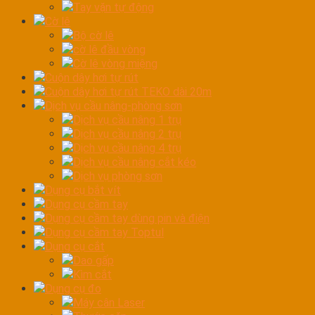
Tay vặn tự động
Cờ lê
Bộ cờ lê
cờ lê đầu vòng
Cờ lê vòng miệng
Cuộn dây hơi tự rút
Cuộn dây hơi tự rút TEKO dài 20m
Dịch vụ cầu nâng-phòng sơn
Dịch vụ cầu nâng 1 trụ
Dịch vụ cầu nâng 2 trụ
Dịch vụ cầu nâng 4 trụ
Dịch vụ cầu nâng cắt kéo
Dịch vụ phòng sơn
Dụng cụ bắt vít
Dụng cụ cầm tay
Dụng cụ cầm tay dùng pin và điện
Dụng cụ cầm tay Toptul
Dụng cụ cắt
Dao gấp
Kìm cắt
Dụng cụ đo
Máy cân Laser