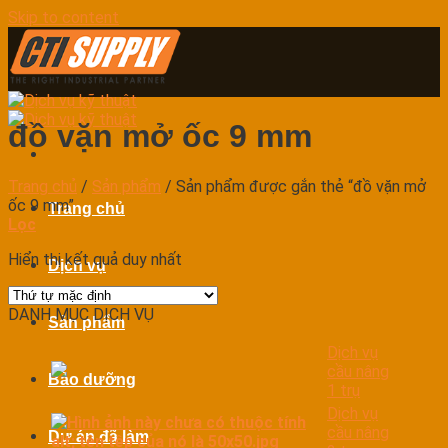
Skip to content
đồ vặn mở ốc 9 mm
Trang chủ
/
Sản phẩm
/
Sản phẩm được gắn thẻ “đồ vặn mở
ốc 9 mm”
Trang chủ
Lọc
Hiển thị kết quả duy nhất
Dịch vụ
DANH MỤC DỊCH VỤ
Sản phẩm
Dịch vụ
cầu nâng
Bảo dưỡng
1 trụ
Dịch vụ
cầu nâng
Dự án đã làm