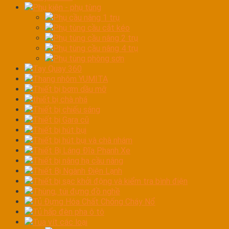
Phụ kiện - phụ tùng
Phụ cầu nâng 1 trụ
Phụ tùng cầu cắt kéo
Phụ tùng cầu nâng 2 trụ
Phụ tùng cầu nâng 4 trụ
Phụ tùng phòng sơn
Tay Quay 360
Thang nhôm YUMITA
Thiết bị bơm dầu mỡ
thiết bị chà nhá
Thiết bị chiếu sáng
Thiết bị Gara cũ
Thiết bị hút bụi
Thiết bị hút bụi và chà nhám
Thiết Bị Láng Đĩa Phanh Xe
Thiết bị nâng hạ cầu nâng
Thiết Bị Ngành Điện Lạnh
Thiết bị sạc khởi động và kiểm tra bình điện
Thùng, túi đựng đồ nghề
Tủ Đựng Hóa Chất Chống Cháy Nổ
Tủ hấp đèn pha ô tô
Tua vít các loại