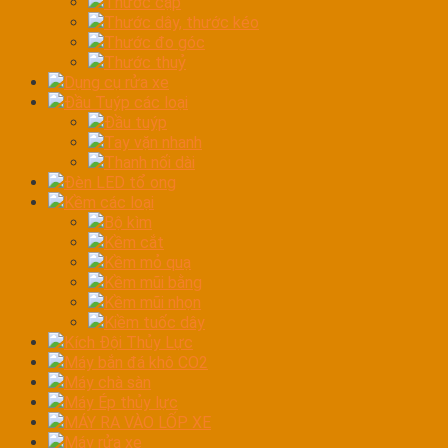
Thước cặp
Thước dây, thước kéo
Thước đo góc
Thước thuỷ
Dụng cụ rửa xe
Đầu Tuýp các loại
Đầu tuýp
Tay vặn nhanh
Thanh nối dài
Đèn LED tổ ong
Kềm các loại
Bộ kìm
Kềm cắt
Kềm mỏ quạ
Kềm mũi bằng
Kềm mũi nhọn
Kiềm tuốc dây
Kích Đội Thủy Lực
Máy bắn đá khô CO2
Máy chà sàn
Máy Ép thủy lực
MÁY RA VÀO LỐP XE
Máy rửa xe