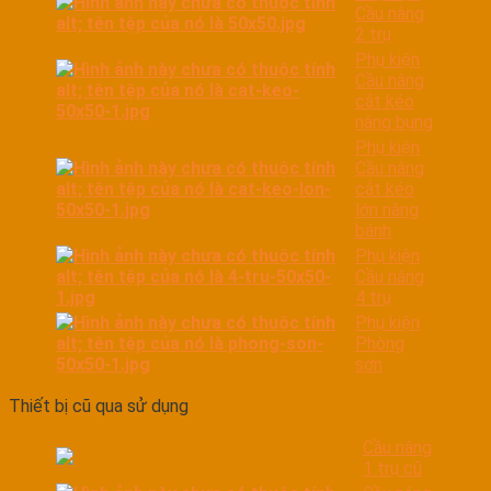
Cầu nâng
2 trụ
Phụ kiện
Cầu nâng
cắt kéo
nâng bụng
Phụ kiện
Cầu nâng
cắt kéo
lớn nâng
bánh
Phụ kiện
Cầu nâng
4 trụ
Phụ kiện
Phòng
sơn
Thiết bị cũ qua sử dụng
Cầu nâng
1 trụ cũ