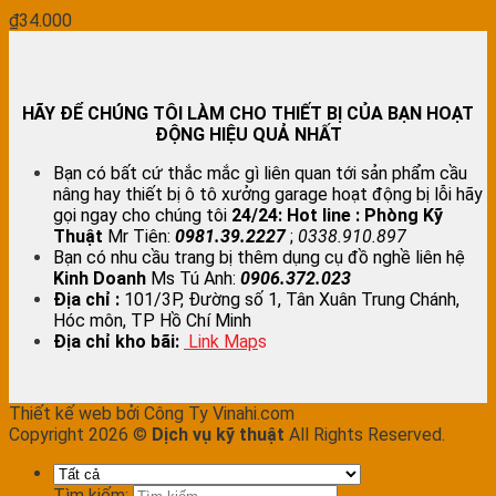
₫
34.000
HÃY ĐỂ CHÚNG TÔI LÀM CHO THIẾT BỊ CỦA BẠN HOẠT
ĐỘNG HIỆU QUẢ NHẤT
Bạn có bất cứ thắc mắc gì liên quan tới sản phẩm cầu
nâng hay thiết bị ô tô xưởng garage hoạt động bị lỗi hãy
gọi ngay cho chúng tôi
24/24:
Hot line : Phòng Kỹ
Thuật
Mr Tiên:
0981.39.2227
;
0338.910.897
Bạn có nhu cầu trang bị thêm dụng cụ đồ nghề liên hệ
Kinh Doanh
Ms Tú Anh:
0906.372.023
Địa chỉ :
101/3P, Đường số 1, Tân Xuân Trung Chánh,
Hóc môn, TP Hồ Chí Minh
Địa chỉ kho bãi:
Link Map
s
Thiết kế web bởi Công Ty Vinahi.com
Copyright 2026 ©
Dịch vụ kỹ thuật
All Rights Reserved.
Tìm kiếm: