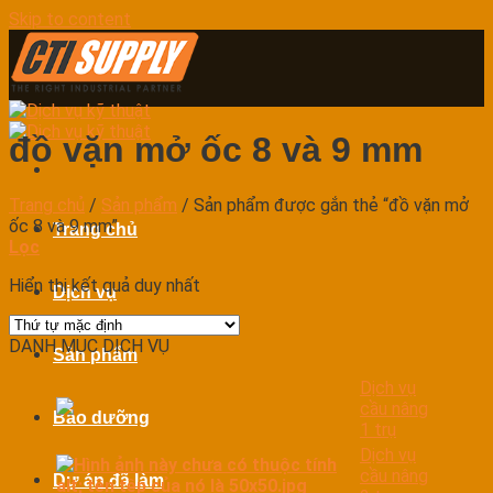
Skip to content
đồ vặn mở ốc 8 và 9 mm
Trang chủ
/
Sản phẩm
/
Sản phẩm được gắn thẻ “đồ vặn mở
ốc 8 và 9 mm”
Trang chủ
Lọc
Hiển thị kết quả duy nhất
Dịch vụ
DANH MỤC DỊCH VỤ
Sản phẩm
Dịch vụ
cầu nâng
Bảo dưỡng
1 trụ
Dịch vụ
cầu nâng
Dự án đã làm