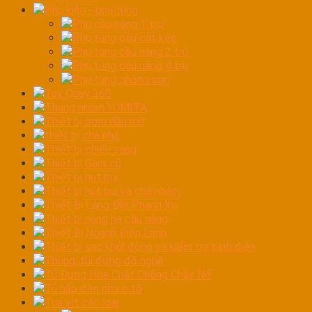
Phụ kiện - phụ tùng
Phụ cầu nâng 1 trụ
Phụ tùng cầu cắt kéo
Phụ tùng cầu nâng 2 trụ
Phụ tùng cầu nâng 4 trụ
Phụ tùng phòng sơn
Tay Quay 360
Thang nhôm YUMITA
Thiết bị bơm dầu mỡ
thiết bị chà nhá
Thiết bị chiếu sáng
Thiết bị Gara cũ
Thiết bị hút bụi
Thiết bị hút bụi và chà nhám
Thiết Bị Láng Đĩa Phanh Xe
Thiết bị nâng hạ cầu nâng
Thiết Bị Ngành Điện Lạnh
Thiết bị sạc khởi động và kiểm tra bình điện
Thùng, túi đựng đồ nghề
Tủ Đựng Hóa Chất Chống Cháy Nổ
Tủ hấp đèn pha ô tô
Tua vít các loại