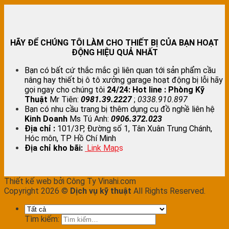
HÃY ĐỂ CHÚNG TÔI LÀM CHO THIẾT BỊ CỦA BẠN HOẠT
ĐỘNG HIỆU QUẢ NHẤT
Bạn có bất cứ thắc mắc gì liên quan tới sản phẩm cầu
nâng hay thiết bị ô tô xưởng garage hoạt động bị lỗi hãy
gọi ngay cho chúng tôi
24/24:
Hot line : Phòng Kỹ
Thuật
Mr Tiên:
0981.39.2227
;
0338.910.897
Bạn có nhu cầu trang bị thêm dụng cụ đồ nghề liên hệ
Kinh Doanh
Ms Tú Anh:
0906.372.023
Địa chỉ :
101/3P, Đường số 1, Tân Xuân Trung Chánh,
Hóc môn, TP Hồ Chí Minh
Địa chỉ kho bãi:
Link Map
s
Thiết kế web bởi Công Ty Vinahi.com
Copyright 2026 ©
Dịch vụ kỹ thuật
All Rights Reserved.
Tìm kiếm: