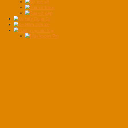
Bộ tua vít
Tua vít bake
Tua vít dẹp
Xe Đẩy Dụng Cụ
Xe Nằm Sửa Xe
YDụng cụ các loại
Máy khoan Pin