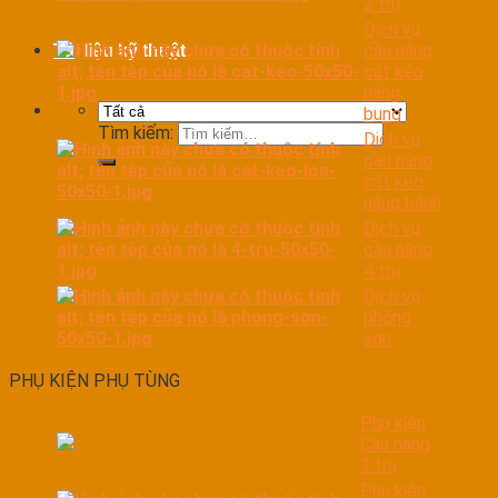
2 trụ
Dịch vụ
cầu nâng
Tài liệu kỹ thuật
cắt kéo
nâng
bụng
Tìm kiếm:
Dịch vụ
cầu nâng
cắt kéo
nâng bánh
Dịch vụ
cầu nâng
4 trụ
Dịch vụ
phòng
sơn
PHỤ KIỆN PHỤ TÙNG
Phụ kiện
Cầu nâng
1 trụ
Phụ kiện