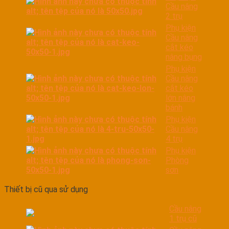
Cầu nâng
2 trụ
Phụ kiện
Cầu nâng
cắt kéo
nâng bụng
Phụ kiện
Cầu nâng
cắt kéo
lớn nâng
bánh
Phụ kiện
Cầu nâng
4 trụ
Phụ kiện
Phòng
sơn
Thiết bị cũ qua sử dụng
Cầu nâng
1 trụ cũ