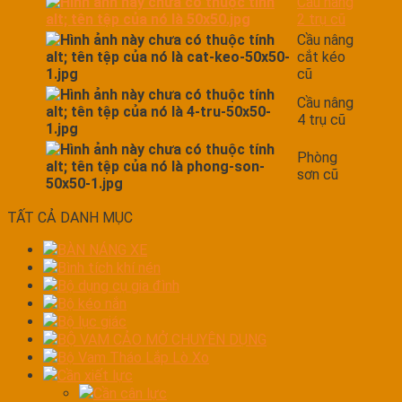
Cầu nâng
2 trụ cũ
Cầu nâng
cắt kéo
cũ
Cầu nâng
4 trụ cũ
Phòng
sơn cũ
TẤT CẢ DANH MỤC
BÀN NÁNG XE
Bình tích khí nén
Bộ dụng cụ gia đình
Bộ kéo nắn
Bộ lục giác
BỘ VAM CẢO MỞ CHUYÊN DỤNG
Bộ Vam Tháo Lắp Lò Xo
Cần xiết lực
Cần cân lực