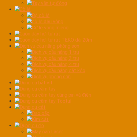
Tay vặn tự động
Cờ lê
Bộ cờ lê
cờ lê đầu vòng
Cờ lê vòng miệng
Cuộn dây hơi tự rút
Cuộn dây hơi tự rút TEKO dài 20m
Dịch vụ cầu nâng-phòng sơn
Dịch vụ cầu nâng 1 trụ
Dịch vụ cầu nâng 2 trụ
Dịch vụ cầu nâng 4 trụ
Dịch vụ cầu nâng cắt kéo
Dịch vụ phòng sơn
Dụng cụ bắt vít
Dụng cụ cầm tay
Dụng cụ cầm tay dùng pin và điện
Dụng cụ cầm tay Toptul
Dụng cụ cắt
Dao gấp
Kìm cắt
Dụng cụ đo
Máy cân Laser