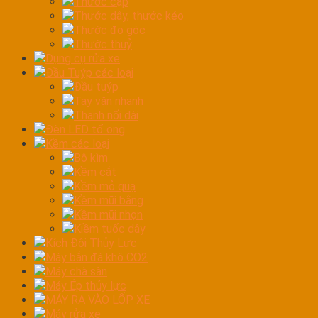
Thước cặp
Thước dây, thước kéo
Thước đo góc
Thước thuỷ
Dụng cụ rửa xe
Đầu Tuýp các loại
Đầu tuýp
Tay vặn nhanh
Thanh nối dài
Đèn LED tổ ong
Kềm các loại
Bộ kìm
Kềm cắt
Kềm mỏ quạ
Kềm mũi bằng
Kềm mũi nhọn
Kiềm tuốc dây
Kích Đội Thủy Lực
Máy bắn đá khô CO2
Máy chà sàn
Máy Ép thủy lực
MÁY RA VÀO LỐP XE
Máy rửa xe