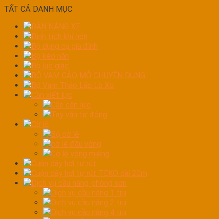
TẤT CẢ DANH MỤC
BÀN NÁNG XE
Bình tích khí nén
Bộ dụng cụ gia đình
Bộ kéo nắn
Bộ lục giác
BỘ VAM CẢO MỞ CHUYÊN DỤNG
Bộ Vam Tháo Lắp Lò Xo
Cần xiết lực
Cần cân lực
Tay vặn tự động
Cờ lê
Bộ cờ lê
cờ lê đầu vòng
Cờ lê vòng miệng
Cuộn dây hơi tự rút
Cuộn dây hơi tự rút TEKO dài 20m
Dịch vụ cầu nâng-phòng sơn
Dịch vụ cầu nâng 1 trụ
Dịch vụ cầu nâng 2 trụ
Dịch vụ cầu nâng 4 trụ