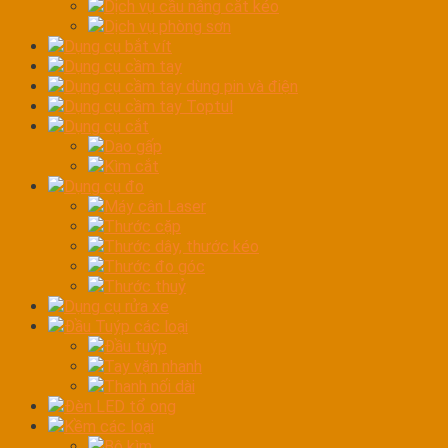
Dịch vụ cầu nâng cắt kéo
Dịch vụ phòng sơn
Dụng cụ bắt vít
Dụng cụ cầm tay
Dụng cụ cầm tay dùng pin và điện
Dụng cụ cầm tay Toptul
Dụng cụ cắt
Dao gấp
Kìm cắt
Dụng cụ đo
Máy cân Laser
Thước cặp
Thước dây, thước kéo
Thước đo góc
Thước thuỷ
Dụng cụ rửa xe
Đầu Tuýp các loại
Đầu tuýp
Tay vặn nhanh
Thanh nối dài
Đèn LED tổ ong
Kềm các loại
Bộ kìm