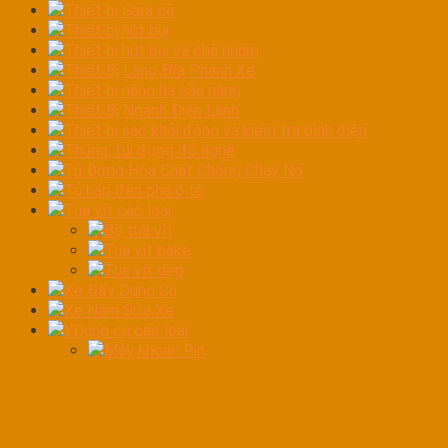
Thiết bị Gara cũ
Thiết bị hút bụi
Thiết bị hút bụi và chà nhám
Thiết Bị Láng Đĩa Phanh Xe
Thiết bị nâng hạ cầu nâng
Thiết Bị Ngành Điện Lạnh
Thiết bị sạc khởi động và kiểm tra bình điện
Thùng, túi đựng đồ nghề
Tủ Đựng Hóa Chất Chống Cháy Nổ
Tủ hấp đèn pha ô tô
Tua vít các loại
Bộ tua vít
Tua vít bake
Tua vít dẹp
Xe Đẩy Dụng Cụ
Xe Nằm Sửa Xe
YDụng cụ các loại
Máy khoan Pin