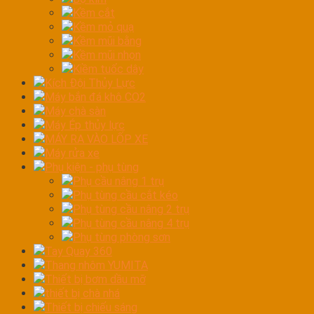
Kềm cắt
Kềm mỏ quạ
Kềm mũi bằng
Kềm mũi nhọn
Kiềm tuốc dây
Kích Đội Thủy Lực
Máy bắn đá khô CO2
Máy chà sàn
Máy Ép thủy lực
MÁY RA VÀO LỐP XE
Máy rửa xe
Phụ kiện - phụ tùng
Phụ cầu nâng 1 trụ
Phụ tùng cầu cắt kéo
Phụ tùng cầu nâng 2 trụ
Phụ tùng cầu nâng 4 trụ
Phụ tùng phòng sơn
Tay Quay 360
Thang nhôm YUMITA
Thiết bị bơm dầu mỡ
thiết bị chà nhá
Thiết bị chiếu sáng