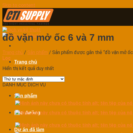
Skip to content
đồ vặn mở ốc 6 và 7 mm
Trang chủ
/
Sản phẩm
/
Sản phẩm được gắn thẻ “đồ vặn mở ốc
Lọc
Trang chủ
Hiển thị kết quả duy nhất
Dịch vụ
DANH MỤC DỊCH VỤ
Sản phẩm
Bảo dưỡng
Dự án đã làm