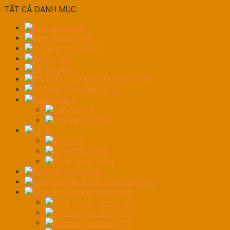
TẤT CẢ DANH MỤC
BÀN NÁNG XE
Bình tích khí nén
Bộ dụng cụ gia đình
Bộ kéo nắn
Bộ lục giác
BỘ VAM CẢO MỞ CHUYÊN DỤNG
Bộ Vam Tháo Lắp Lò Xo
Cần xiết lực
Cần cân lực
Tay vặn tự động
Cờ lê
Bộ cờ lê
cờ lê đầu vòng
Cờ lê vòng miệng
Cuộn dây hơi tự rút
Cuộn dây hơi tự rút TEKO dài 20m
Dịch vụ cầu nâng-phòng sơn
Dịch vụ cầu nâng 1 trụ
Dịch vụ cầu nâng 2 trụ
Dịch vụ cầu nâng 4 trụ