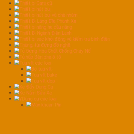
Thiết bị Gara cũ
Thiết bị hút bụi
Thiết bị hút bụi và chà nhám
Thiết Bị Láng Đĩa Phanh Xe
Thiết bị nâng hạ cầu nâng
Thiết Bị Ngành Điện Lạnh
Thiết bị sạc khởi động và kiểm tra bình điện
Thùng, túi đựng đồ nghề
Tủ Đựng Hóa Chất Chống Cháy Nổ
Tủ hấp đèn pha ô tô
Tua vít các loại
Bộ tua vít
Tua vít bake
Tua vít dẹp
Xe Đẩy Dụng Cụ
Xe Nằm Sửa Xe
YDụng cụ các loại
Máy khoan Pin