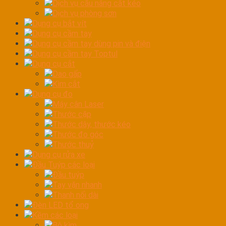
Dịch vụ cầu nâng cắt kéo
Dịch vụ phòng sơn
Dụng cụ bắt vít
Dụng cụ cầm tay
Dụng cụ cầm tay dùng pin và điện
Dụng cụ cầm tay Toptul
Dụng cụ cắt
Dao gấp
Kìm cắt
Dụng cụ đo
Máy cân Laser
Thước cặp
Thước dây, thước kéo
Thước đo góc
Thước thuỷ
Dụng cụ rửa xe
Đầu Tuýp các loại
Đầu tuýp
Tay vặn nhanh
Thanh nối dài
Đèn LED tổ ong
Kềm các loại
Bộ kìm