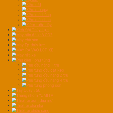
Kềm cắt
Kềm mỏ quạ
Kềm mũi bằng
Kềm mũi nhọn
Kiềm tuốc dây
Kích Đội Thủy Lực
Máy bắn đá khô CO2
Máy chà sàn
Máy Ép thủy lực
MÁY RA VÀO LỐP XE
Máy rửa xe
Phụ kiện - phụ tùng
Phụ cầu nâng 1 trụ
Phụ tùng cầu cắt kéo
Phụ tùng cầu nâng 2 trụ
Phụ tùng cầu nâng 4 trụ
Phụ tùng phòng sơn
Tay Quay 360
Thang nhôm YUMITA
Thiết bị bơm dầu mỡ
thiết bị chà nhá
Thiết bị chiếu sáng