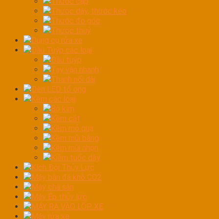
Thước cặp
Thước dây, thước kéo
Thước đo góc
Thước thuỷ
Dụng cụ rửa xe
Đầu Tuýp các loại
Đầu tuýp
Tay vặn nhanh
Thanh nối dài
Đèn LED tổ ong
Kềm các loại
Bộ kìm
Kềm cắt
Kềm mỏ quạ
Kềm mũi bằng
Kềm mũi nhọn
Kiềm tuốc dây
Kích Đội Thủy Lực
Máy bắn đá khô CO2
Máy chà sàn
Máy Ép thủy lực
MÁY RA VÀO LỐP XE
Máy rửa xe