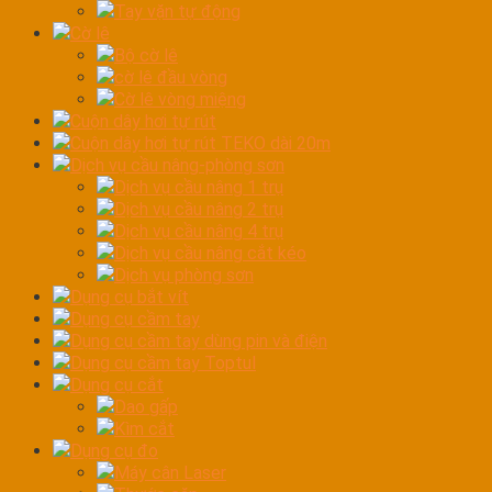
Tay vặn tự động
Cờ lê
Bộ cờ lê
cờ lê đầu vòng
Cờ lê vòng miệng
Cuộn dây hơi tự rút
Cuộn dây hơi tự rút TEKO dài 20m
Dịch vụ cầu nâng-phòng sơn
Dịch vụ cầu nâng 1 trụ
Dịch vụ cầu nâng 2 trụ
Dịch vụ cầu nâng 4 trụ
Dịch vụ cầu nâng cắt kéo
Dịch vụ phòng sơn
Dụng cụ bắt vít
Dụng cụ cầm tay
Dụng cụ cầm tay dùng pin và điện
Dụng cụ cầm tay Toptul
Dụng cụ cắt
Dao gấp
Kìm cắt
Dụng cụ đo
Máy cân Laser