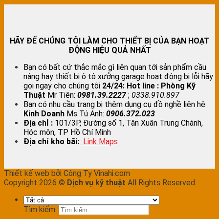
HÃY ĐỂ CHÚNG TÔI LÀM CHO THIẾT BỊ CỦA BẠN HOẠT
ĐỘNG HIỆU QUẢ NHẤT
Bạn có bất cứ thắc mắc gì liên quan tới sản phẩm cầu
nâng hay thiết bị ô tô xưởng garage hoạt động bị lỗi hãy
gọi ngay cho chúng tôi
24/24:
Hot line : Phòng Kỹ
Thuật
Mr Tiên:
0981.39.2227
;
0338.910.897
Bạn có nhu cầu trang bị thêm dụng cụ đồ nghề liên hệ
Kinh Doanh
Ms Tú Anh:
0906.372.023
Địa chỉ :
101/3P, Đường số 1, Tân Xuân Trung Chánh,
Hóc môn, TP Hồ Chí Minh
Địa chỉ kho bãi:
Link Map
s
Thiết kế web bởi Công Ty Vinahi.com
Copyright 2026 ©
Dịch vụ kỹ thuật
All Rights Reserved.
Tìm kiếm: