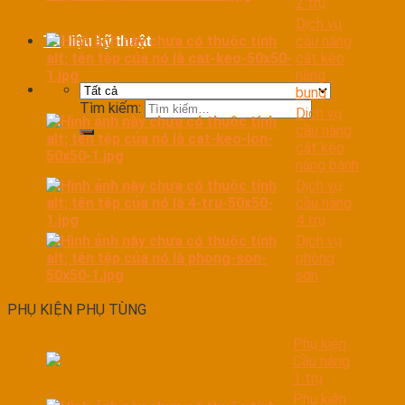
2 trụ
Dịch vụ
cầu nâng
Tài liệu kỹ thuật
cắt kéo
nâng
bụng
Tìm kiếm:
Dịch vụ
cầu nâng
cắt kéo
nâng bánh
Dịch vụ
cầu nâng
4 trụ
Dịch vụ
phòng
sơn
PHỤ KIỆN PHỤ TÙNG
Phụ kiện
Cầu nâng
1 trụ
Phụ kiện