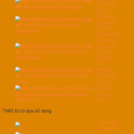
Cầu nâng
2 trụ
Phụ kiện
Cầu nâng
cắt kéo
nâng bụng
Phụ kiện
Cầu nâng
cắt kéo
lớn nâng
bánh
Phụ kiện
Cầu nâng
4 trụ
Phụ kiện
Phòng
sơn
Thiết bị cũ qua sử dụng
Cầu nâng
1 trụ cũ