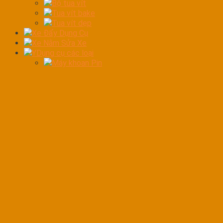
Bộ tua vít
Tua vít bake
Tua vít dẹp
Xe Đẩy Dụng Cụ
Xe Nằm Sửa Xe
YDụng cụ các loại
Máy khoan Pin