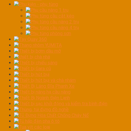
Phụ kiện - phụ tùng
Phụ cầu nâng 1 trụ
Phụ tùng cầu cắt kéo
Phụ tùng cầu nâng 2 trụ
Phụ tùng cầu nâng 4 trụ
Phụ tùng phòng sơn
Tay Quay 360
Thang nhôm YUMITA
Thiết bị bơm dầu mỡ
thiết bị chà nhá
Thiết bị chiếu sáng
Thiết bị Gara cũ
Thiết bị hút bụi
Thiết bị hút bụi và chà nhám
Thiết Bị Láng Đĩa Phanh Xe
Thiết bị nâng hạ cầu nâng
Thiết Bị Ngành Điện Lạnh
Thiết bị sạc khởi động và kiểm tra bình điện
Thùng, túi đựng đồ nghề
Tủ Đựng Hóa Chất Chống Cháy Nổ
Tủ hấp đèn pha ô tô
Tua vít các loại