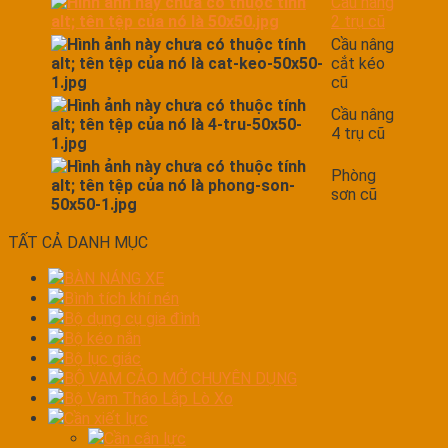
Cầu nâng
2 trụ cũ
Cầu nâng
cắt kéo
cũ
Cầu nâng
4 trụ cũ
Phòng
sơn cũ
TẤT CẢ DANH MỤC
BÀN NÁNG XE
Bình tích khí nén
Bộ dụng cụ gia đình
Bộ kéo nắn
Bộ lục giác
BỘ VAM CẢO MỞ CHUYÊN DỤNG
Bộ Vam Tháo Lắp Lò Xo
Cần xiết lực
Cần cân lực