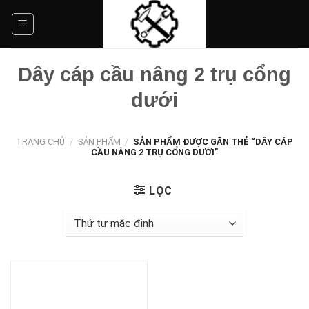
Skip
to
content
Dây cáp cầu nâng 2 trụ cổng
dưới
TRANG CHỦ
/
SẢN PHẨM
/
SẢN PHẨM ĐƯỢC GẮN THẺ “DÂY CÁP
CẦU NÂNG 2 TRỤ CỔNG DƯỚI”
LỌC