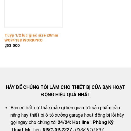
Tuýp 1/2 lục giác size 28mm
W074188 WORKPRO
₫
53.000
HÃY ĐỂ CHÚNG TÔI LÀM CHO THIẾT BỊ CỦA BẠN HOẠT
ĐỘNG HIỆU QUẢ NHẤT
Bạn có bất cứ thắc mắc gì liên quan tới sản phẩm cầu
nâng hay thiết bị ô tô xưởng garage hoạt động bị lỗi hãy
gọi ngay cho chúng tôi
24/24:
Hot line : Phòng Kỹ
Thuật
Mr Tiên:
0981.39.2227
;
0338.910.897