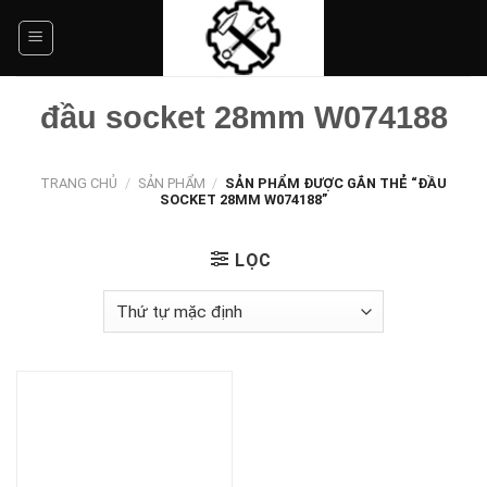
Skip
to
content
đầu socket 28mm W074188
TRANG CHỦ
/
SẢN PHẨM
/
SẢN PHẨM ĐƯỢC GẮN THẺ “ĐẦU
SOCKET 28MM W074188”
LỌC