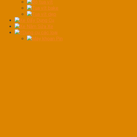
Bộ tua vít
Tua vít bake
Tua vít dẹp
Xe Đẩy Dụng Cụ
Xe Nằm Sửa Xe
YDụng cụ các loại
Máy khoan Pin