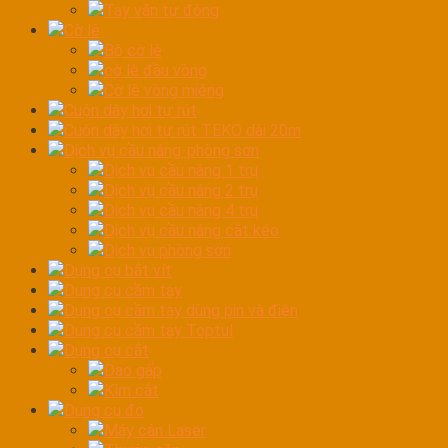
Tay vặn tự động
Cờ lê
Bộ cờ lê
cờ lê đầu vòng
Cờ lê vòng miệng
Cuộn dây hơi tự rút
Cuộn dây hơi tự rút TEKO dài 20m
Dịch vụ cầu nâng-phòng sơn
Dịch vụ cầu nâng 1 trụ
Dịch vụ cầu nâng 2 trụ
Dịch vụ cầu nâng 4 trụ
Dịch vụ cầu nâng cắt kéo
Dịch vụ phòng sơn
Dụng cụ bắt vít
Dụng cụ cầm tay
Dụng cụ cầm tay dùng pin và điện
Dụng cụ cầm tay Toptul
Dụng cụ cắt
Dao gấp
Kìm cắt
Dụng cụ đo
Máy cân Laser