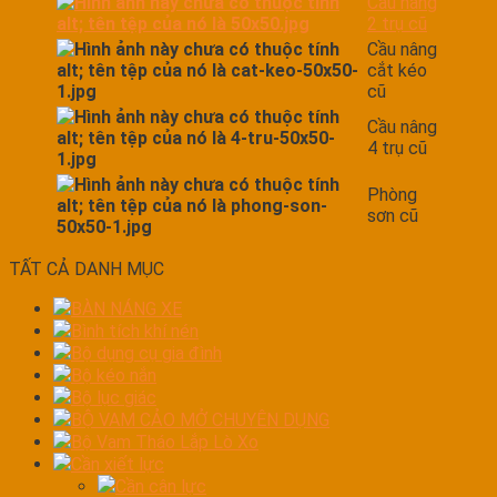
Cầu nâng
2 trụ cũ
Cầu nâng
cắt kéo
cũ
Cầu nâng
4 trụ cũ
Phòng
sơn cũ
TẤT CẢ DANH MỤC
BÀN NÁNG XE
Bình tích khí nén
Bộ dụng cụ gia đình
Bộ kéo nắn
Bộ lục giác
BỘ VAM CẢO MỞ CHUYÊN DỤNG
Bộ Vam Tháo Lắp Lò Xo
Cần xiết lực
Cần cân lực