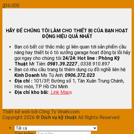
₫
36.000
HÃY ĐỂ CHÚNG TÔI LÀM CHO THIẾT BỊ CỦA BẠN HOẠT
ĐỘNG HIỆU QUẢ NHẤT
Bạn có bất cứ thắc mắc gì liên quan tới sản phẩm cầu
nâng hay thiết bị ô tô xưởng garage hoạt động bị lỗi hãy
gọi ngay cho chúng tôi
24/24:
Hot line : Phòng Kỹ
Thuật
Mr Tiên:
0981.39.2227
;
0338.910.897
Bạn có nhu cầu trang bị thêm dụng cụ đồ nghề liên hệ
Kinh Doanh
Ms Tú Anh:
0906.372.023
Địa chỉ :
101/3P, Đường số 1, Tân Xuân Trung Chánh,
Hóc môn, TP Hồ Chí Minh
Địa chỉ kho bãi:
Link Map
s
Thiết kế web bởi Công Ty Vinahi.com
Copyright 2026 ©
Dịch vụ kỹ thuật
All Rights Reserved.
Tìm kiếm: