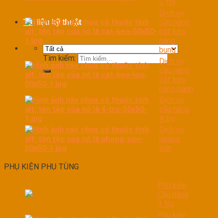
2 trụ
Dịch vụ
cầu nâng
Tài liệu kỹ thuật
cắt kéo
nâng
bụng
Tìm kiếm:
Dịch vụ
cầu nâng
cắt kéo
nâng bánh
Dịch vụ
cầu nâng
4 trụ
Dịch vụ
phòng
sơn
PHỤ KIỆN PHỤ TÙNG
Phụ kiện
Cầu nâng
1 trụ
Phụ kiện