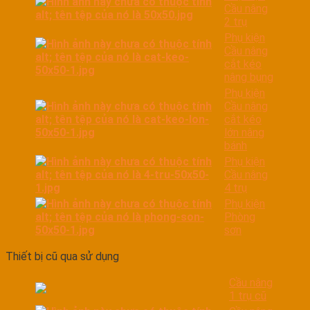
Cầu nâng
2 trụ
Phụ kiện
Cầu nâng
cắt kéo
nâng bụng
Phụ kiện
Cầu nâng
cắt kéo
lớn nâng
bánh
Phụ kiện
Cầu nâng
4 trụ
Phụ kiện
Phòng
sơn
Thiết bị cũ qua sử dụng
Cầu nâng
1 trụ cũ