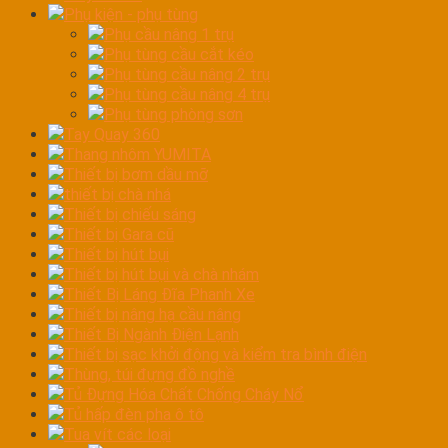
Phụ kiện - phụ tùng
Phụ cầu nâng 1 trụ
Phụ tùng cầu cắt kéo
Phụ tùng cầu nâng 2 trụ
Phụ tùng cầu nâng 4 trụ
Phụ tùng phòng sơn
Tay Quay 360
Thang nhôm YUMITA
Thiết bị bơm dầu mỡ
thiết bị chà nhá
Thiết bị chiếu sáng
Thiết bị Gara cũ
Thiết bị hút bụi
Thiết bị hút bụi và chà nhám
Thiết Bị Láng Đĩa Phanh Xe
Thiết bị nâng hạ cầu nâng
Thiết Bị Ngành Điện Lạnh
Thiết bị sạc khởi động và kiểm tra bình điện
Thùng, túi đựng đồ nghề
Tủ Đựng Hóa Chất Chống Cháy Nổ
Tủ hấp đèn pha ô tô
Tua vít các loại