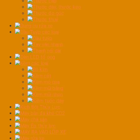
Thước cặp
Thước dây, thước kéo
Thước đo góc
Thước thuỷ
Dụng cụ rửa xe
Đầu Tuýp các loại
Đầu tuýp
Tay vặn nhanh
Thanh nối dài
Đèn LED tổ ong
Kềm các loại
Bộ kìm
Kềm cắt
Kềm mỏ quạ
Kềm mũi bằng
Kềm mũi nhọn
Kiềm tuốc dây
Kích Đội Thủy Lực
Máy bắn đá khô CO2
Máy chà sàn
Máy Ép thủy lực
MÁY RA VÀO LỐP XE
Máy rửa xe