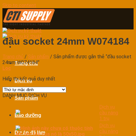
Skip to content
đầu socket 24mm W074184
Trang chủ
/
Sản phẩm
/
Sản phẩm được gắn thẻ “đầu socket
24mm W074184”
Trang chủ
Lọc
Hiển thị kết quả duy nhất
Dịch vụ
DANH MỤC DỊCH VỤ
Sản phẩm
Dịch vụ
cầu nâng
Bảo dưỡng
1 trụ
Dịch vụ
cầu nâng
Dự án đã làm