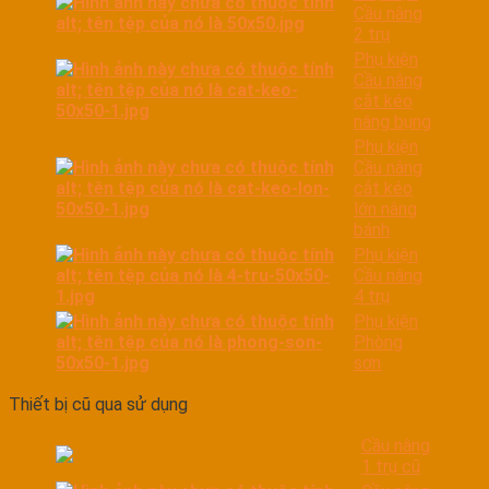
Cầu nâng
2 trụ
Phụ kiện
Cầu nâng
cắt kéo
nâng bụng
Phụ kiện
Cầu nâng
cắt kéo
lớn nâng
bánh
Phụ kiện
Cầu nâng
4 trụ
Phụ kiện
Phòng
sơn
Thiết bị cũ qua sử dụng
Cầu nâng
1 trụ cũ