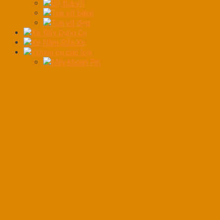
Bộ tua vít
Tua vít bake
Tua vít dẹp
Xe Đẩy Dụng Cụ
Xe Nằm Sửa Xe
YDụng cụ các loại
Máy khoan Pin