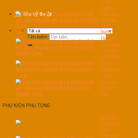
2 trụ
Dịch vụ
cầu nâng
Tài liệu kỹ thuật
cắt kéo
nâng
bụng
Tìm kiếm:
Dịch vụ
cầu nâng
cắt kéo
nâng bánh
Dịch vụ
cầu nâng
4 trụ
Dịch vụ
phòng
sơn
PHỤ KIỆN PHỤ TÙNG
Phụ kiện
Cầu nâng
1 trụ
Phụ kiện