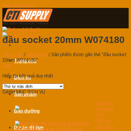
Skip to content
đầu socket 20mm W074180
Trang chủ
/
Sản phẩm
/
Sản phẩm được gắn thẻ “đầu socket
20mm W074180”
Trang chủ
Lọc
Hiển thị kết quả duy nhất
Dịch vụ
DANH MỤC DỊCH VỤ
Sản phẩm
Dịch vụ
cầu nâng
Bảo dưỡng
1 trụ
Dịch vụ
cầu nâng
Dự án đã làm