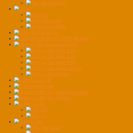
Tay vặn tự động
Cờ lê
Bộ cờ lê
cờ lê đầu vòng
Cờ lê vòng miệng
Cuộn dây hơi tự rút
Cuộn dây hơi tự rút TEKO dài 20m
Dịch vụ cầu nâng-phòng sơn
Dịch vụ cầu nâng 1 trụ
Dịch vụ cầu nâng 2 trụ
Dịch vụ cầu nâng 4 trụ
Dịch vụ cầu nâng cắt kéo
Dịch vụ phòng sơn
Dụng cụ bắt vít
Dụng cụ cầm tay
Dụng cụ cầm tay dùng pin và điện
Dụng cụ cầm tay Toptul
Dụng cụ cắt
Dao gấp
Kìm cắt
Dụng cụ đo
Máy cân Laser