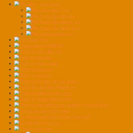
Phụ kiện - phụ tùng
Phụ cầu nâng 1 trụ
Phụ tùng cầu cắt kéo
Phụ tùng cầu nâng 2 trụ
Phụ tùng cầu nâng 4 trụ
Phụ tùng phòng sơn
Tay Quay 360
Thang nhôm YUMITA
Thiết bị bơm dầu mỡ
thiết bị chà nhá
Thiết bị chiếu sáng
Thiết bị Gara cũ
Thiết bị hút bụi
Thiết bị hút bụi và chà nhám
Thiết Bị Láng Đĩa Phanh Xe
Thiết bị nâng hạ cầu nâng
Thiết Bị Ngành Điện Lạnh
Thiết bị sạc khởi động và kiểm tra bình điện
Thùng, túi đựng đồ nghề
Tủ Đựng Hóa Chất Chống Cháy Nổ
Tủ hấp đèn pha ô tô
Tua vít các loại