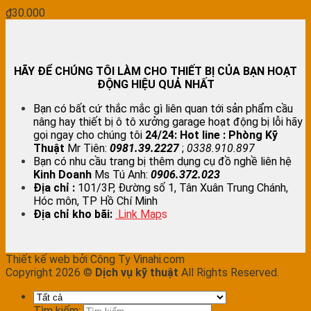
₫
30.000
HÃY ĐỂ CHÚNG TÔI LÀM CHO THIẾT BỊ CỦA BẠN HOẠT
ĐỘNG HIỆU QUẢ NHẤT
Bạn có bất cứ thắc mắc gì liên quan tới sản phẩm cầu
nâng hay thiết bị ô tô xưởng garage hoạt động bị lỗi hãy
gọi ngay cho chúng tôi
24/24:
Hot line : Phòng Kỹ
Thuật
Mr Tiên:
0981.39.2227
;
0338.910.897
Bạn có nhu cầu trang bị thêm dụng cụ đồ nghề liên hệ
Kinh Doanh
Ms Tú Anh:
0906.372.023
Địa chỉ :
101/3P, Đường số 1, Tân Xuân Trung Chánh,
Hóc môn, TP Hồ Chí Minh
Địa chỉ kho bãi:
Link Map
s
Thiết kế web bởi Công Ty Vinahi.com
Copyright 2026 ©
Dịch vụ kỹ thuật
All Rights Reserved.
Tìm kiếm: