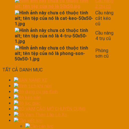
Cầu nâng
2 trụ cũ
Cầu nâng
cắt kéo
cũ
Cầu nâng
4 trụ cũ
Phòng
sơn cũ
TẤT CẢ DANH MỤC
BÀN NÁNG XE
Bình tích khí nén
Bộ dụng cụ gia đình
Bộ kéo nắn
Bộ lục giác
BỘ VAM CẢO MỞ CHUYÊN DỤNG
Bộ Vam Tháo Lắp Lò Xo
Cần xiết lực
Cần cân lực