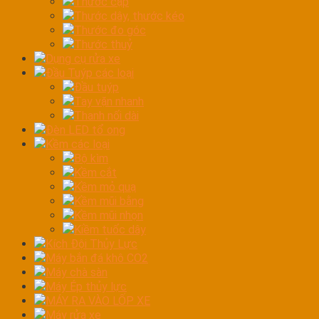
Thước cặp
Thước dây, thước kéo
Thước đo góc
Thước thuỷ
Dụng cụ rửa xe
Đầu Tuýp các loại
Đầu tuýp
Tay vặn nhanh
Thanh nối dài
Đèn LED tổ ong
Kềm các loại
Bộ kìm
Kềm cắt
Kềm mỏ quạ
Kềm mũi bằng
Kềm mũi nhọn
Kiềm tuốc dây
Kích Đội Thủy Lực
Máy bắn đá khô CO2
Máy chà sàn
Máy Ép thủy lực
MÁY RA VÀO LỐP XE
Máy rửa xe