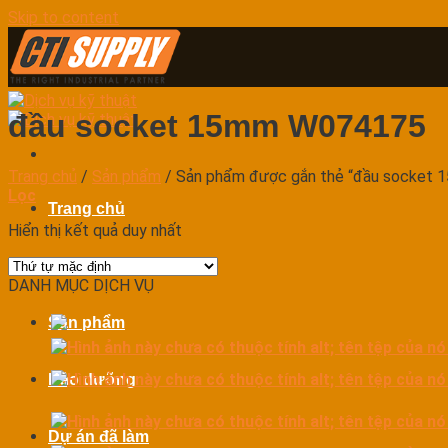
Skip to content
đầu socket 15mm W074175
Trang chủ
/
Sản phẩm
/
Sản phẩm được gắn thẻ “đầu socket
Lọc
Trang chủ
Hiển thị kết quả duy nhất
Dịch vụ
DANH MỤC DỊCH VỤ
Sản phẩm
Bảo dưỡng
Dự án đã làm