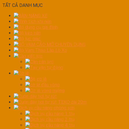
TẤT CẢ DANH MỤC
BÀN NÁNG XE
Bình tích khí nén
Bộ dụng cụ gia đình
Bộ kéo nắn
Bộ lục giác
BỘ VAM CẢO MỞ CHUYÊN DỤNG
Bộ Vam Tháo Lắp Lò Xo
Cần xiết lực
Cần cân lực
Tay vặn tự động
Cờ lê
Bộ cờ lê
cờ lê đầu vòng
Cờ lê vòng miệng
Cuộn dây hơi tự rút
Cuộn dây hơi tự rút TEKO dài 20m
Dịch vụ cầu nâng-phòng sơn
Dịch vụ cầu nâng 1 trụ
Dịch vụ cầu nâng 2 trụ
Dịch vụ cầu nâng 4 trụ