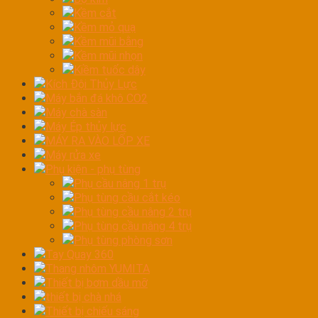
Kềm cắt
Kềm mỏ quạ
Kềm mũi bằng
Kềm mũi nhọn
Kiềm tuốc dây
Kích Đội Thủy Lực
Máy bắn đá khô CO2
Máy chà sàn
Máy Ép thủy lực
MÁY RA VÀO LỐP XE
Máy rửa xe
Phụ kiện - phụ tùng
Phụ cầu nâng 1 trụ
Phụ tùng cầu cắt kéo
Phụ tùng cầu nâng 2 trụ
Phụ tùng cầu nâng 4 trụ
Phụ tùng phòng sơn
Tay Quay 360
Thang nhôm YUMITA
Thiết bị bơm dầu mỡ
thiết bị chà nhá
Thiết bị chiếu sáng