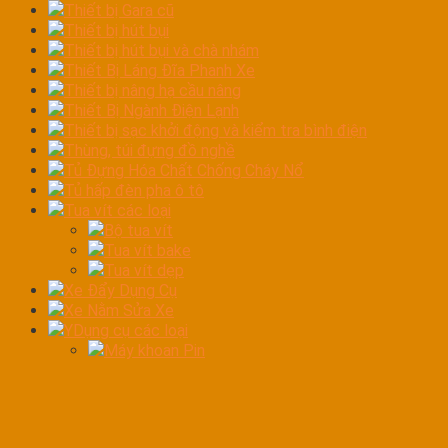
Thiết bị Gara cũ
Thiết bị hút bụi
Thiết bị hút bụi và chà nhám
Thiết Bị Láng Đĩa Phanh Xe
Thiết bị nâng hạ cầu nâng
Thiết Bị Ngành Điện Lạnh
Thiết bị sạc khởi động và kiểm tra bình điện
Thùng, túi đựng đồ nghề
Tủ Đựng Hóa Chất Chống Cháy Nổ
Tủ hấp đèn pha ô tô
Tua vít các loại
Bộ tua vít
Tua vít bake
Tua vít dẹp
Xe Đẩy Dụng Cụ
Xe Nằm Sửa Xe
YDụng cụ các loại
Máy khoan Pin