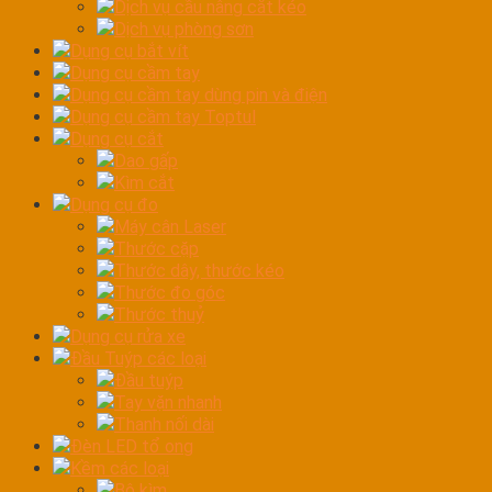
Dịch vụ cầu nâng cắt kéo
Dịch vụ phòng sơn
Dụng cụ bắt vít
Dụng cụ cầm tay
Dụng cụ cầm tay dùng pin và điện
Dụng cụ cầm tay Toptul
Dụng cụ cắt
Dao gấp
Kìm cắt
Dụng cụ đo
Máy cân Laser
Thước cặp
Thước dây, thước kéo
Thước đo góc
Thước thuỷ
Dụng cụ rửa xe
Đầu Tuýp các loại
Đầu tuýp
Tay vặn nhanh
Thanh nối dài
Đèn LED tổ ong
Kềm các loại
Bộ kìm