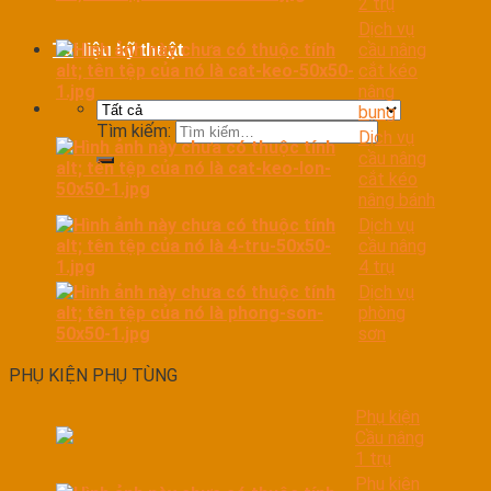
2 trụ
Dịch vụ
cầu nâng
Tài liệu kỹ thuật
cắt kéo
nâng
bụng
Tìm kiếm:
Dịch vụ
cầu nâng
cắt kéo
nâng bánh
Dịch vụ
cầu nâng
4 trụ
Dịch vụ
phòng
sơn
PHỤ KIỆN PHỤ TÙNG
Phụ kiện
Cầu nâng
1 trụ
Phụ kiện