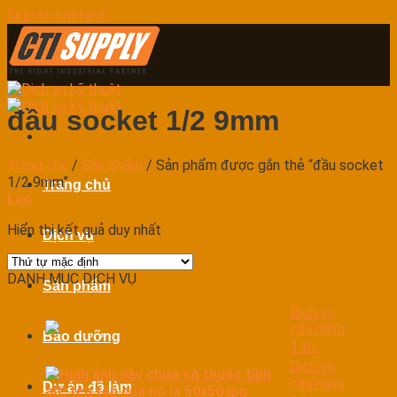
Skip to content
đầu socket 1/2 9mm
Trang chủ
/
Sản phẩm
/
Sản phẩm được gắn thẻ “đầu socket
1/2 9mm”
Trang chủ
Lọc
Hiển thị kết quả duy nhất
Dịch vụ
DANH MỤC DỊCH VỤ
Sản phẩm
Dịch vụ
cầu nâng
Bảo dưỡng
1 trụ
Dịch vụ
cầu nâng
Dự án đã làm