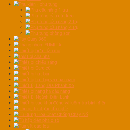
Phụ kiện - phụ tùng
Phụ cầu nâng 1 trụ
Phụ tùng cầu cắt kéo
Phụ tùng cầu nâng 2 trụ
Phụ tùng cầu nâng 4 trụ
Phụ tùng phòng sơn
Tay Quay 360
Thang nhôm YUMITA
Thiết bị bơm dầu mỡ
thiết bị chà nhá
Thiết bị chiếu sáng
Thiết bị Gara cũ
Thiết bị hút bụi
Thiết bị hút bụi và chà nhám
Thiết Bị Láng Đĩa Phanh Xe
Thiết bị nâng hạ cầu nâng
Thiết Bị Ngành Điện Lạnh
Thiết bị sạc khởi động và kiểm tra bình điện
Thùng, túi đựng đồ nghề
Tủ Đựng Hóa Chất Chống Cháy Nổ
Tủ hấp đèn pha ô tô
Tua vít các loại