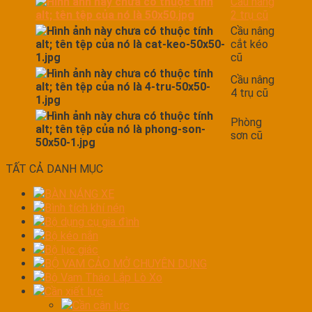
Cầu nâng
2 trụ cũ
Cầu nâng
cắt kéo
cũ
Cầu nâng
4 trụ cũ
Phòng
sơn cũ
TẤT CẢ DANH MỤC
BÀN NÁNG XE
Bình tích khí nén
Bộ dụng cụ gia đình
Bộ kéo nắn
Bộ lục giác
BỘ VAM CẢO MỞ CHUYÊN DỤNG
Bộ Vam Tháo Lắp Lò Xo
Cần xiết lực
Cần cân lực