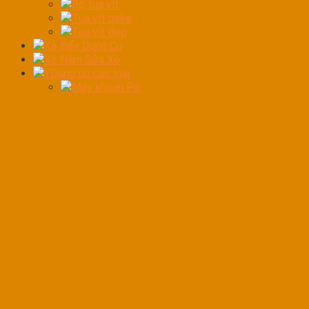
Bộ tua vít
Tua vít bake
Tua vít dẹp
Xe Đẩy Dụng Cụ
Xe Nằm Sửa Xe
YDụng cụ các loại
Máy khoan Pin