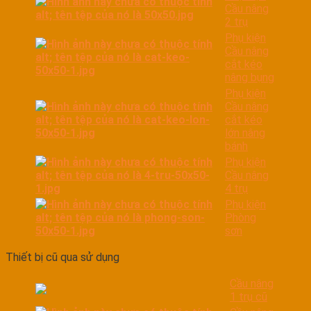
Cầu nâng
2 trụ
Phụ kiện
Cầu nâng
cắt kéo
nâng bụng
Phụ kiện
Cầu nâng
cắt kéo
lớn nâng
bánh
Phụ kiện
Cầu nâng
4 trụ
Phụ kiện
Phòng
sơn
Thiết bị cũ qua sử dụng
Cầu nâng
1 trụ cũ