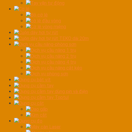
Tay vặn tự động
Cờ lê
Bộ cờ lê
cờ lê đầu vòng
Cờ lê vòng miệng
Cuộn dây hơi tự rút
Cuộn dây hơi tự rút TEKO dài 20m
Dịch vụ cầu nâng-phòng sơn
Dịch vụ cầu nâng 1 trụ
Dịch vụ cầu nâng 2 trụ
Dịch vụ cầu nâng 4 trụ
Dịch vụ cầu nâng cắt kéo
Dịch vụ phòng sơn
Dụng cụ bắt vít
Dụng cụ cầm tay
Dụng cụ cầm tay dùng pin và điện
Dụng cụ cầm tay Toptul
Dụng cụ cắt
Dao gấp
Kìm cắt
Dụng cụ đo
Máy cân Laser