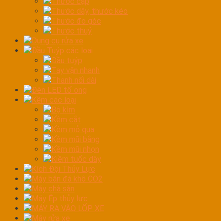
Thước cặp
Thước dây, thước kéo
Thước đo góc
Thước thuỷ
Dụng cụ rửa xe
Đầu Tuýp các loại
Đầu tuýp
Tay vặn nhanh
Thanh nối dài
Đèn LED tổ ong
Kềm các loại
Bộ kìm
Kềm cắt
Kềm mỏ quạ
Kềm mũi bằng
Kềm mũi nhọn
Kiềm tuốc dây
Kích Đội Thủy Lực
Máy bắn đá khô CO2
Máy chà sàn
Máy Ép thủy lực
MÁY RA VÀO LỐP XE
Máy rửa xe