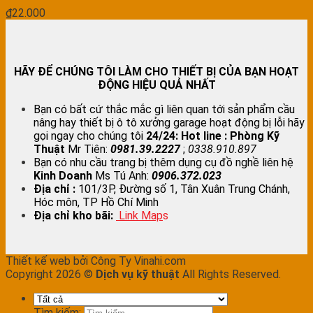
₫
22.000
HÃY ĐỂ CHÚNG TÔI LÀM CHO THIẾT BỊ CỦA BẠN HOẠT
ĐỘNG HIỆU QUẢ NHẤT
Bạn có bất cứ thắc mắc gì liên quan tới sản phẩm cầu
nâng hay thiết bị ô tô xưởng garage hoạt động bị lỗi hãy
gọi ngay cho chúng tôi
24/24:
Hot line : Phòng Kỹ
Thuật
Mr Tiên:
0981.39.2227
;
0338.910.897
Bạn có nhu cầu trang bị thêm dụng cụ đồ nghề liên hệ
Kinh Doanh
Ms Tú Anh:
0906.372.023
Địa chỉ :
101/3P, Đường số 1, Tân Xuân Trung Chánh,
Hóc môn, TP Hồ Chí Minh
Địa chỉ kho bãi:
Link Map
s
Thiết kế web bởi Công Ty Vinahi.com
Copyright 2026 ©
Dịch vụ kỹ thuật
All Rights Reserved.
Tìm kiếm: