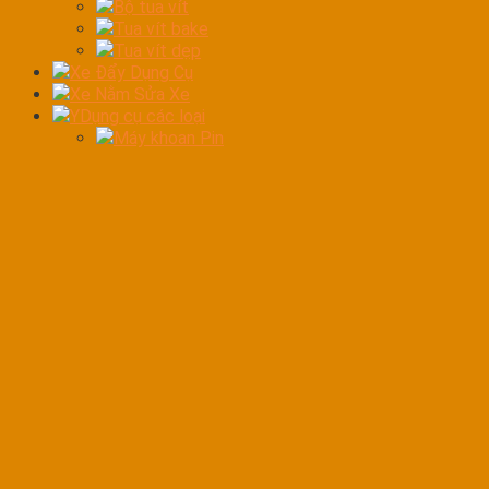
Bộ tua vít
Tua vít bake
Tua vít dẹp
Xe Đẩy Dụng Cụ
Xe Nằm Sửa Xe
YDụng cụ các loại
Máy khoan Pin