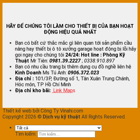
HÃY ĐỂ CHÚNG TÔI LÀM CHO THIẾT BỊ CỦA BẠN HOẠT
ĐỘNG HIỆU QUẢ NHẤT
Bạn có bất cứ thắc mắc gì liên quan tới sản phẩm cầu
nâng hay thiết bị ô tô xưởng garage hoạt động bị lỗi hãy
gọi ngay cho chúng tôi
24/24:
Hot line : Phòng Kỹ
Thuật
Mr Tiên:
0981.39.2227
;
0338.910.897
Bạn có nhu cầu trang bị thêm dụng cụ đồ nghề liên hệ
Kinh Doanh
Ms Tú Anh:
0906.372.023
Địa chỉ :
101/3P, Đường số 1, Tân Xuân Trung Chánh,
Hóc môn, TP Hồ Chí Minh
Địa chỉ kho bãi:
Link Map
s
Thiết kế web bởi Công Ty Vinahi.com
Copyright 2026 ©
Dịch vụ kỹ thuật
All Rights Reserved.
Tìm kiếm: