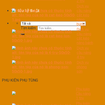
2 trụ
Dịch vụ
cầu nâng
Tài liệu kỹ thuật
cắt kéo
nâng
bụng
Tìm kiếm:
Dịch vụ
cầu nâng
cắt kéo
nâng bánh
Dịch vụ
cầu nâng
4 trụ
Dịch vụ
phòng
sơn
PHỤ KIỆN PHỤ TÙNG
Phụ kiện
Cầu nâng
1 trụ
Phụ kiện