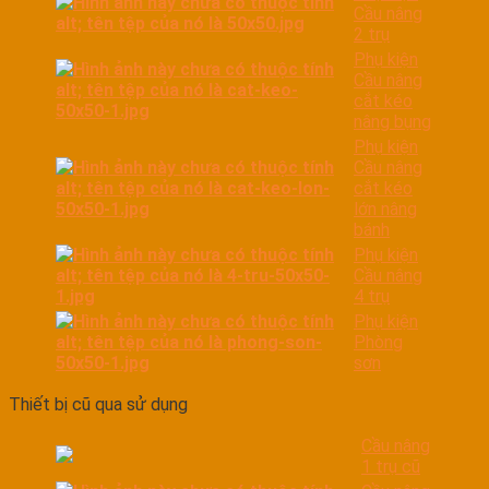
Cầu nâng
2 trụ
Phụ kiện
Cầu nâng
cắt kéo
nâng bụng
Phụ kiện
Cầu nâng
cắt kéo
lớn nâng
bánh
Phụ kiện
Cầu nâng
4 trụ
Phụ kiện
Phòng
sơn
Thiết bị cũ qua sử dụng
Cầu nâng
1 trụ cũ