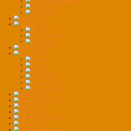
Thước dây, thước kéo
Thước đo góc
Thước thuỷ
Dụng cụ rửa xe
Đầu Tuýp các loại
Đầu tuýp
Tay vặn nhanh
Thanh nối dài
Đèn LED tổ ong
Kềm các loại
Bộ kìm
Kềm cắt
Kềm mỏ quạ
Kềm mũi bằng
Kềm mũi nhọn
Kiềm tuốc dây
Kích Đội Thủy Lực
Máy bắn đá khô CO2
Máy chà sàn
Máy Ép thủy lực
MÁY RA VÀO LỐP XE
Máy rửa xe
Phụ kiện - phụ tùng