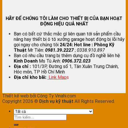
HÃY ĐỂ CHÚNG TÔI LÀM CHO THIẾT BỊ CỦA BẠN HOẠT
ĐỘNG HIỆU QUẢ NHẤT
Bạn có bất cứ thắc mắc gì liên quan tới sản phẩm cầu
nâng hay thiết bị ô tô xưởng garage hoạt động bị lỗi hãy
gọi ngay cho chúng tôi
24/24:
Hot line : Phòng Kỹ
Thuật
Mr Tiên:
0981.39.2227
;
0338.910.897
Bạn có nhu cầu trang bị thêm dụng cụ đồ nghề liên hệ
Kinh Doanh
Ms Tú Anh:
0906.372.023
Địa chỉ :
101/3P, Đường số 1, Tân Xuân Trung Chánh,
Hóc môn, TP Hồ Chí Minh
Địa chỉ kho bãi:
Link Map
s
Thiết kế web bởi Công Ty Vinahi.com
Copyright 2026 ©
Dịch vụ kỹ thuật
All Rights Reserved.
Tìm
kiếm: