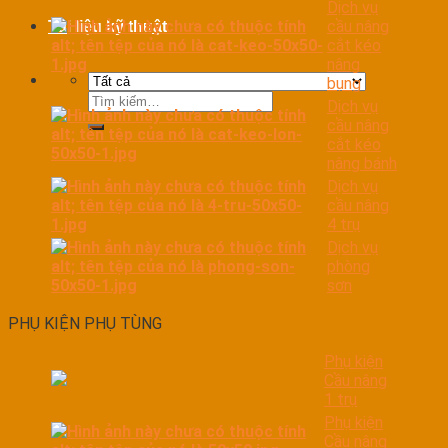
Dịch vụ
cầu nâng
Tài liệu kỹ thuật
cắt kéo
nâng
bụng
Tìm
Dịch vụ
kiếm:
cầu nâng
cắt kéo
nâng bánh
Dịch vụ
cầu nâng
4 trụ
Dịch vụ
phòng
sơn
PHỤ KIỆN PHỤ TÙNG
Phụ kiện
Cầu nâng
1 trụ
Phụ kiện
Cầu nâng