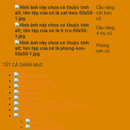
2 trụ cũ
Cầu nâng
cắt kéo
cũ
Cầu nâng
4 trụ cũ
Phòng
sơn cũ
TẤT CẢ DANH MỤC
BÀN NÁNG XE
Bình tích khí nén
Bộ dụng cụ gia đình
Bộ kéo nắn
Bộ lục giác
BỘ VAM CẢO MỞ CHUYÊN DỤNG
Bộ Vam Tháo Lắp Lò Xo
Cần xiết lực
Cần cân lực
Tay vặn tự động