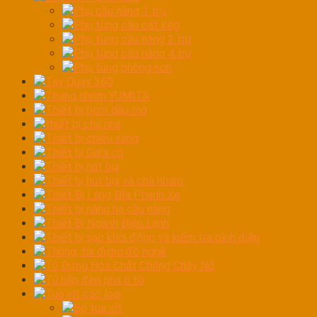
Phụ cầu nâng 1 trụ
Phụ tùng cầu cắt kéo
Phụ tùng cầu nâng 2 trụ
Phụ tùng cầu nâng 4 trụ
Phụ tùng phòng sơn
Tay Quay 360
Thang nhôm YUMITA
Thiết bị bơm dầu mỡ
thiết bị chà nhá
Thiết bị chiếu sáng
Thiết bị Gara cũ
Thiết bị hút bụi
Thiết bị hút bụi và chà nhám
Thiết Bị Láng Đĩa Phanh Xe
Thiết bị nâng hạ cầu nâng
Thiết Bị Ngành Điện Lạnh
Thiết bị sạc khởi động và kiểm tra bình điện
Thùng, túi đựng đồ nghề
Tủ Đựng Hóa Chất Chống Cháy Nổ
Tủ hấp đèn pha ô tô
Tua vít các loại
Bộ tua vít