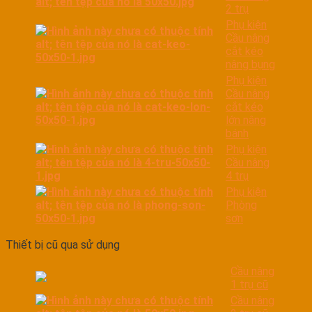
2 trụ
Phụ kiện
Cầu nâng
cắt kéo
nâng bụng
Phụ kiện
Cầu nâng
cắt kéo
lớn nâng
bánh
Phụ kiện
Cầu nâng
4 trụ
Phụ kiện
Phòng
sơn
Thiết bị cũ qua sử dụng
Cầu nâng
1 trụ cũ
Cầu nâng