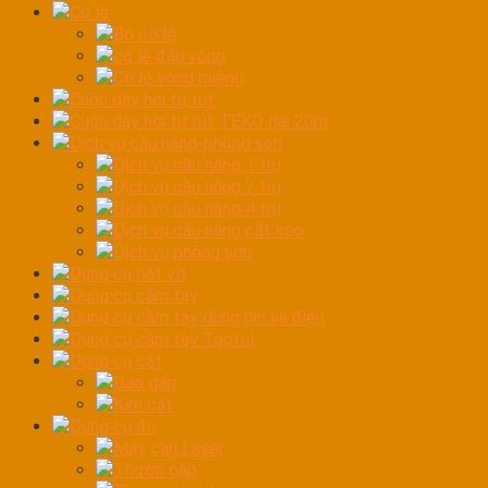
Cờ lê
Bộ cờ lê
cờ lê đầu vòng
Cờ lê vòng miệng
Cuộn dây hơi tự rút
Cuộn dây hơi tự rút TEKO dài 20m
Dịch vụ cầu nâng-phòng sơn
Dịch vụ cầu nâng 1 trụ
Dịch vụ cầu nâng 2 trụ
Dịch vụ cầu nâng 4 trụ
Dịch vụ cầu nâng cắt kéo
Dịch vụ phòng sơn
Dụng cụ bắt vít
Dụng cụ cầm tay
Dụng cụ cầm tay dùng pin và điện
Dụng cụ cầm tay Toptul
Dụng cụ cắt
Dao gấp
Kìm cắt
Dụng cụ đo
Máy cân Laser
Thước cặp