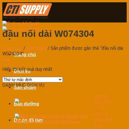
Skip
to
content
đầu nối dài W074304
Trang chủ
/
Sản phẩm
/
Sản phẩm được gắn thẻ “đầu nối dài
W074304”
Trang chủ
Lọc
Hiển thị kết quả duy nhất
Dịch vụ
DANH MỤC DỊCH VỤ
Sản phẩm
Dịch vụ
cầu nâng
Bảo dưỡng
1 trụ
Dịch vụ
cầu nâng
Dự án đã làm
2 trụ