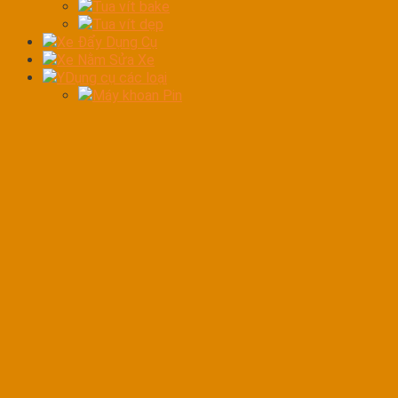
Tua vít bake
Tua vít dẹp
Xe Đẩy Dụng Cụ
Xe Nằm Sửa Xe
YDụng cụ các loại
Máy khoan Pin