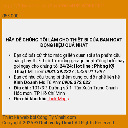
Tuýp 1/2 lục giác size 29mm W074189 WORKPRO
₫
53.000
HÃY ĐỂ CHÚNG TÔI LÀM CHO THIẾT BỊ CỦA BẠN HOẠT
ĐỘNG HIỆU QUẢ NHẤT
Bạn có bất cứ thắc mắc gì liên quan tới sản phẩm cầu
nâng hay thiết bị ô tô xưởng garage hoạt động bị lỗi hãy
gọi ngay cho chúng tôi
24/24:
Hot line : Phòng Kỹ
Thuật
Mr Tiên:
0981.39.2227
;
0338.910.897
Bạn có nhu cầu trang bị thêm dụng cụ đồ nghề liên hệ
Kinh Doanh
Ms Tú Anh:
0906.372.023
Địa chỉ :
101/3P, Đường số 1, Tân Xuân Trung Chánh,
Hóc môn, TP Hồ Chí Minh
Địa chỉ kho bãi:
Link Map
s
Thiết kế web bởi Công Ty Vinahi.com
Copyright 2026 ©
Dịch vụ kỹ thuật
All Rights Reserved.