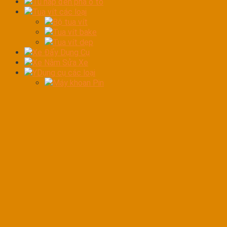
Tủ hấp đèn pha ô tô
Tua vít các loại
Bộ tua vít
Tua vít bake
Tua vít dẹp
Xe Đẩy Dụng Cụ
Xe Nằm Sửa Xe
YDụng cụ các loại
Máy khoan Pin