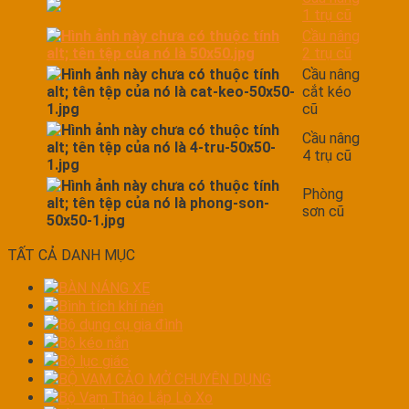
1 trụ cũ
Cầu nâng
2 trụ cũ
Cầu nâng
cắt kéo
cũ
Cầu nâng
4 trụ cũ
Phòng
sơn cũ
TẤT CẢ DANH MỤC
BÀN NÁNG XE
Bình tích khí nén
Bộ dụng cụ gia đình
Bộ kéo nắn
Bộ lục giác
BỘ VAM CẢO MỞ CHUYÊN DỤNG
Bộ Vam Tháo Lắp Lò Xo