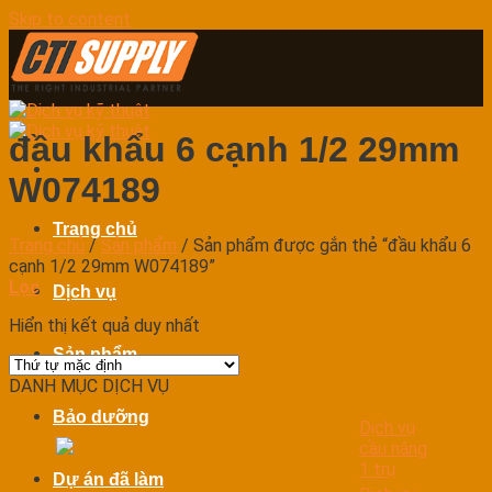
Skip to content
đầu khẩu 6 cạnh 1/2 29mm
W074189
Trang chủ
Trang chủ
/
Sản phẩm
/
Sản phẩm được gắn thẻ “đầu khẩu 6
cạnh 1/2 29mm W074189”
Lọc
Dịch vụ
Hiển thị kết quả duy nhất
Sản phẩm
DANH MỤC DỊCH VỤ
Bảo dưỡng
Dịch vụ
cầu nâng
1 trụ
Dự án đã làm