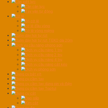
Cần xiết lực
Cần cân lực
Tay vặn tự động
Cờ lê
Bộ cờ lê
cờ lê đầu vòng
Cờ lê vòng miệng
Cuộn dây hơi tự rút
Cuộn dây hơi tự rút TEKO dài 20m
Dịch vụ cầu nâng-phòng sơn
Dịch vụ cầu nâng 1 trụ
Dịch vụ cầu nâng 2 trụ
Dịch vụ cầu nâng 4 trụ
Dịch vụ cầu nâng cắt kéo
Dịch vụ phòng sơn
Dụng cụ bắt vít
Dụng cụ cầm tay
Dụng cụ cầm tay dùng pin và điện
Dụng cụ cầm tay Toptul
Dụng cụ cắt
Dao gấp
Kìm cắt
Dụng cụ đo