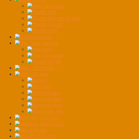
Máy cân Laser
Thước cặp
Thước dây, thước kéo
Thước đo góc
Thước thuỷ
Dụng cụ rửa xe
Đầu Tuýp các loại
Đầu tuýp
Tay vặn nhanh
Thanh nối dài
Đèn LED tổ ong
Kềm các loại
Bộ kìm
Kềm cắt
Kềm mỏ quạ
Kềm mũi bằng
Kềm mũi nhọn
Kiềm tuốc dây
Kích Đội Thủy Lực
Máy bắn đá khô CO2
Máy chà sàn
Máy Ép thủy lực