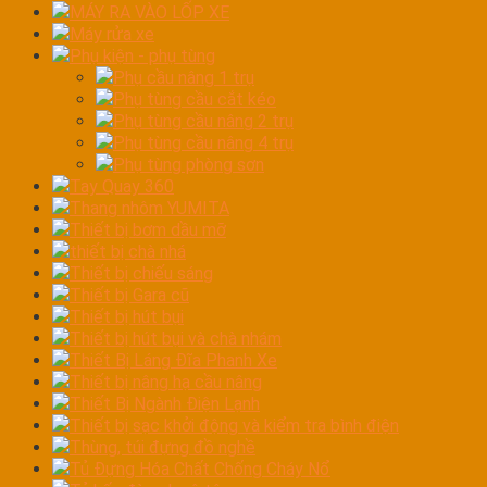
MÁY RA VÀO LỐP XE
Máy rửa xe
Phụ kiện - phụ tùng
Phụ cầu nâng 1 trụ
Phụ tùng cầu cắt kéo
Phụ tùng cầu nâng 2 trụ
Phụ tùng cầu nâng 4 trụ
Phụ tùng phòng sơn
Tay Quay 360
Thang nhôm YUMITA
Thiết bị bơm dầu mỡ
thiết bị chà nhá
Thiết bị chiếu sáng
Thiết bị Gara cũ
Thiết bị hút bụi
Thiết bị hút bụi và chà nhám
Thiết Bị Láng Đĩa Phanh Xe
Thiết bị nâng hạ cầu nâng
Thiết Bị Ngành Điện Lạnh
Thiết bị sạc khởi động và kiểm tra bình điện
Thùng, túi đựng đồ nghề
Tủ Đựng Hóa Chất Chống Cháy Nổ