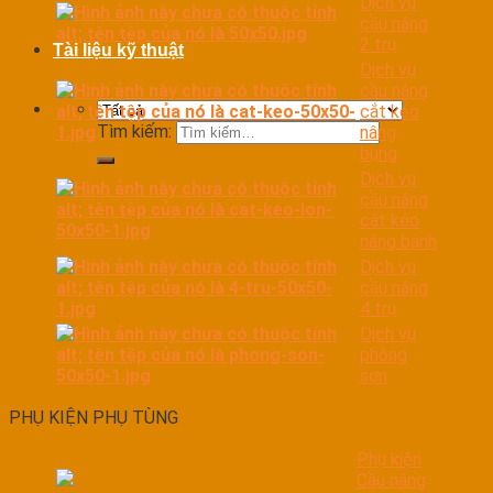
Dịch vụ
cầu nâng
2 trụ
Tài liệu kỹ thuật
Dịch vụ
cầu nâng
cắt kéo
Tìm kiếm:
nâng
bụng
Dịch vụ
cầu nâng
cắt kéo
nâng bánh
Dịch vụ
cầu nâng
4 trụ
Dịch vụ
phòng
sơn
PHỤ KIỆN PHỤ TÙNG
Phụ kiện
Cầu nâng