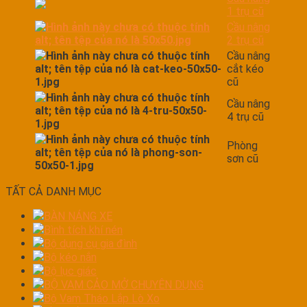
1 trụ cũ
Cầu nâng
2 trụ cũ
Cầu nâng
cắt kéo
cũ
Cầu nâng
4 trụ cũ
Phòng
sơn cũ
TẤT CẢ DANH MỤC
BÀN NÁNG XE
Bình tích khí nén
Bộ dụng cụ gia đình
Bộ kéo nắn
Bộ lục giác
BỘ VAM CẢO MỞ CHUYÊN DỤNG
Bộ Vam Tháo Lắp Lò Xo