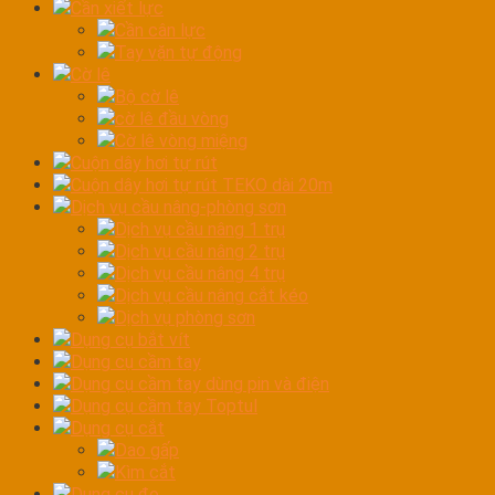
Cần xiết lực
Cần cân lực
Tay vặn tự động
Cờ lê
Bộ cờ lê
cờ lê đầu vòng
Cờ lê vòng miệng
Cuộn dây hơi tự rút
Cuộn dây hơi tự rút TEKO dài 20m
Dịch vụ cầu nâng-phòng sơn
Dịch vụ cầu nâng 1 trụ
Dịch vụ cầu nâng 2 trụ
Dịch vụ cầu nâng 4 trụ
Dịch vụ cầu nâng cắt kéo
Dịch vụ phòng sơn
Dụng cụ bắt vít
Dụng cụ cầm tay
Dụng cụ cầm tay dùng pin và điện
Dụng cụ cầm tay Toptul
Dụng cụ cắt
Dao gấp
Kìm cắt
Dụng cụ đo