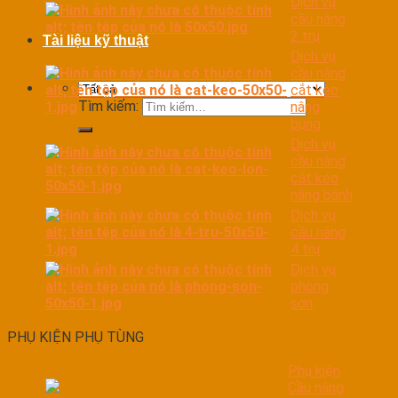
Dịch vụ
cầu nâng
2 trụ
Tài liệu kỹ thuật
Dịch vụ
cầu nâng
cắt kéo
Tìm kiếm:
nâng
bụng
Dịch vụ
cầu nâng
cắt kéo
nâng bánh
Dịch vụ
cầu nâng
4 trụ
Dịch vụ
phòng
sơn
PHỤ KIỆN PHỤ TÙNG
Phụ kiện
Cầu nâng