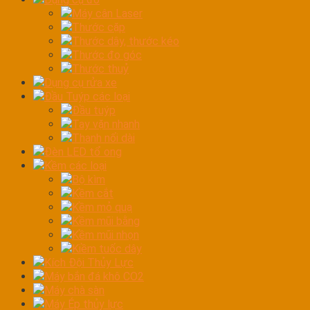
Máy cân Laser
Thước cặp
Thước dây, thước kéo
Thước đo góc
Thước thuỷ
Dụng cụ rửa xe
Đầu Tuýp các loại
Đầu tuýp
Tay vặn nhanh
Thanh nối dài
Đèn LED tổ ong
Kềm các loại
Bộ kìm
Kềm cắt
Kềm mỏ quạ
Kềm mũi bằng
Kềm mũi nhọn
Kiềm tuốc dây
Kích Đội Thủy Lực
Máy bắn đá khô CO2
Máy chà sàn
Máy Ép thủy lực