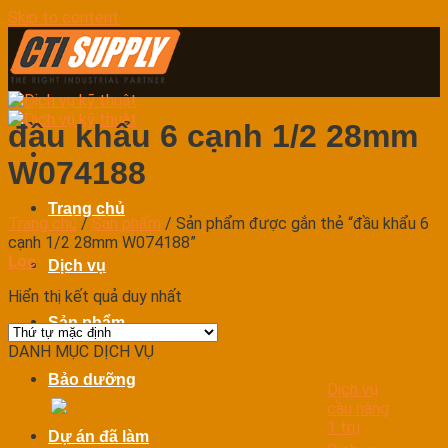
Skip to content
đầu khẩu 6 cạnh 1/2 28mm
W074188
Trang chủ
Trang chủ
/
Sản phẩm
/
Sản phẩm được gắn thẻ “đầu khẩu 6
cạnh 1/2 28mm W074188”
Lọc
Dịch vụ
Hiển thị kết quả duy nhất
Sản phẩm
DANH MỤC DỊCH VỤ
Bảo dưỡng
Dịch vụ
cầu nâng
1 trụ
Dự án đã làm