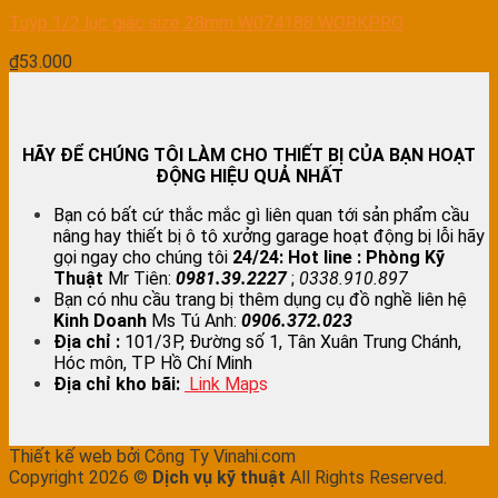
Tuýp 1/2 lục giác size 28mm W074188 WORKPRO
₫
53.000
HÃY ĐỂ CHÚNG TÔI LÀM CHO THIẾT BỊ CỦA BẠN HOẠT
ĐỘNG HIỆU QUẢ NHẤT
Bạn có bất cứ thắc mắc gì liên quan tới sản phẩm cầu
nâng hay thiết bị ô tô xưởng garage hoạt động bị lỗi hãy
gọi ngay cho chúng tôi
24/24:
Hot line : Phòng Kỹ
Thuật
Mr Tiên:
0981.39.2227
;
0338.910.897
Bạn có nhu cầu trang bị thêm dụng cụ đồ nghề liên hệ
Kinh Doanh
Ms Tú Anh:
0906.372.023
Địa chỉ :
101/3P, Đường số 1, Tân Xuân Trung Chánh,
Hóc môn, TP Hồ Chí Minh
Địa chỉ kho bãi:
Link Map
s
Thiết kế web bởi Công Ty Vinahi.com
Copyright 2026 ©
Dịch vụ kỹ thuật
All Rights Reserved.