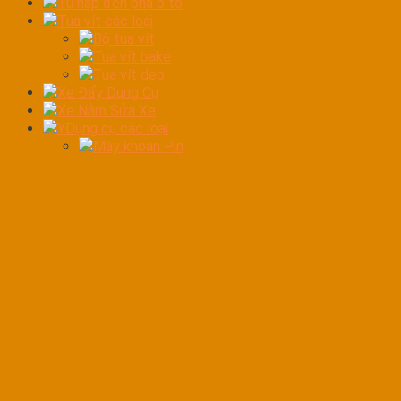
Tủ hấp đèn pha ô tô
Tua vít các loại
Bộ tua vít
Tua vít bake
Tua vít dẹp
Xe Đẩy Dụng Cụ
Xe Nằm Sửa Xe
YDụng cụ các loại
Máy khoan Pin