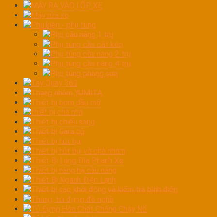
MÁY RA VÀO LỐP XE
Máy rửa xe
Phụ kiện - phụ tùng
Phụ cầu nâng 1 trụ
Phụ tùng cầu cắt kéo
Phụ tùng cầu nâng 2 trụ
Phụ tùng cầu nâng 4 trụ
Phụ tùng phòng sơn
Tay Quay 360
Thang nhôm YUMITA
Thiết bị bơm dầu mỡ
thiết bị chà nhá
Thiết bị chiếu sáng
Thiết bị Gara cũ
Thiết bị hút bụi
Thiết bị hút bụi và chà nhám
Thiết Bị Láng Đĩa Phanh Xe
Thiết bị nâng hạ cầu nâng
Thiết Bị Ngành Điện Lạnh
Thiết bị sạc khởi động và kiểm tra bình điện
Thùng, túi đựng đồ nghề
Tủ Đựng Hóa Chất Chống Cháy Nổ