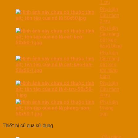
1 trụ
Phụ kiện
Cầu nâng
2 trụ
Phụ kiện
Cầu nâng
cắt kéo
nâng bụng
Phụ kiện
Cầu nâng
cắt kéo
lớn nâng
bánh
Phụ kiện
Cầu nâng
4 trụ
Phụ kiện
Phòng
sơn
Thiết bị cũ qua sử dụng
Cầu nâng