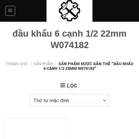
Skip
to
content
đầu khẩu 6 cạnh 1/2 22mm
W074182
TRANG CHỦ
/
SẢN PHẨM
/
SẢN PHẨM ĐƯỢC GẮN THẺ “ĐẦU KHẨU
6 CẠNH 1/2 22MM W074182”
LỌC