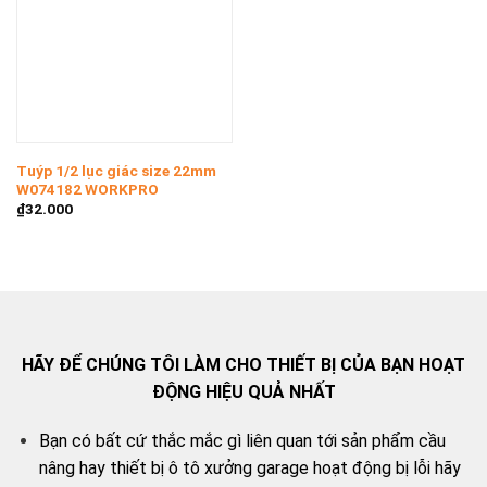
Tuýp 1/2 lục giác size 22mm
W074182 WORKPRO
₫
32.000
HÃY ĐỂ CHÚNG TÔI LÀM CHO THIẾT BỊ CỦA BẠN HOẠT
ĐỘNG HIỆU QUẢ NHẤT
Bạn có bất cứ thắc mắc gì liên quan tới sản phẩm cầu
nâng hay thiết bị ô tô xưởng garage hoạt động bị lỗi hãy