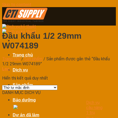
Skip to content
Đầu khẩu 1/2 29mm
W074189
Trang chủ
Trang chủ
/
Sản phẩm
/
Sản phẩm được gắn thẻ “Đầu khẩu
1/2 29mm W074189”
Lọc
Dịch vụ
Hiển thị kết quả duy nhất
Sản phẩm
DANH MỤC DỊCH VỤ
Bảo dưỡng
Dịch vụ
cầu nâng
1 trụ
Dự án đã làm