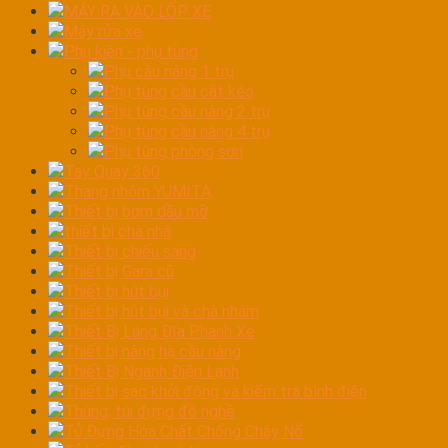
MÁY RA VÀO LỐP XE
Máy rửa xe
Phụ kiện - phụ tùng
Phụ cầu nâng 1 trụ
Phụ tùng cầu cắt kéo
Phụ tùng cầu nâng 2 trụ
Phụ tùng cầu nâng 4 trụ
Phụ tùng phòng sơn
Tay Quay 360
Thang nhôm YUMITA
Thiết bị bơm dầu mỡ
thiết bị chà nhá
Thiết bị chiếu sáng
Thiết bị Gara cũ
Thiết bị hút bụi
Thiết bị hút bụi và chà nhám
Thiết Bị Láng Đĩa Phanh Xe
Thiết bị nâng hạ cầu nâng
Thiết Bị Ngành Điện Lạnh
Thiết bị sạc khởi động và kiểm tra bình điện
Thùng, túi đựng đồ nghề
Tủ Đựng Hóa Chất Chống Cháy Nổ