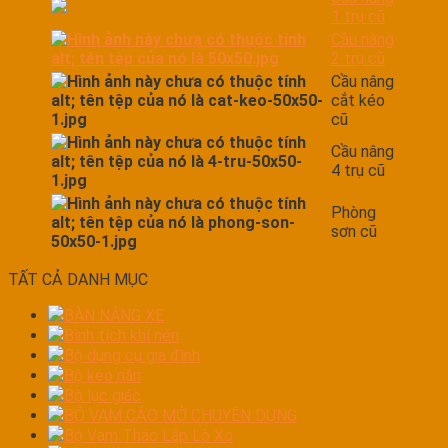
1 trụ cũ
Cầu nâng
2 trụ cũ
Cầu nâng
cắt kéo
cũ
Cầu nâng
4 trụ cũ
Phòng
sơn cũ
TẤT CẢ DANH MỤC
BÀN NÁNG XE
Bình tích khí nén
Bộ dụng cụ gia đình
Bộ kéo nắn
Bộ lục giác
BỘ VAM CẢO MỞ CHUYÊN DỤNG
Bộ Vam Tháo Lắp Lò Xo