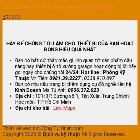
Tuýp 1/2 lục giác size 29mm W074189 WORKPRO
₫
53.000
HÃY ĐỂ CHÚNG TÔI LÀM CHO THIẾT BỊ CỦA BẠN HOẠT
ĐỘNG HIỆU QUẢ NHẤT
Bạn có bất cứ thắc mắc gì liên quan tới sản phẩm cầu
nâng hay thiết bị ô tô xưởng garage hoạt động bị lỗi hãy
gọi ngay cho chúng tôi
24/24:
Hot line : Phòng Kỹ
Thuật
Mr Tiên:
0981.39.2227
;
0338.910.897
Bạn có nhu cầu trang bị thêm dụng cụ đồ nghề liên hệ
Kinh Doanh
Ms Tú Anh:
0906.372.023
Địa chỉ :
101/3P, Đường số 1, Tân Xuân Trung Chánh,
Hóc môn, TP Hồ Chí Minh
Địa chỉ kho bãi:
Link Map
s
Thiết kế web bởi Công Ty Vinahi.com
Copyright 2026 ©
Dịch vụ kỹ thuật
All Rights Reserved.