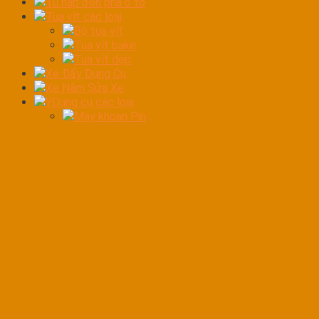
Tủ hấp đèn pha ô tô
Tua vít các loại
Bộ tua vít
Tua vít bake
Tua vít dẹp
Xe Đẩy Dụng Cụ
Xe Nằm Sửa Xe
YDụng cụ các loại
Máy khoan Pin