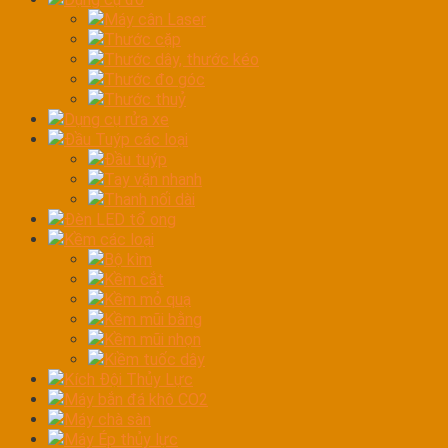
Máy cân Laser
Thước cặp
Thước dây, thước kéo
Thước đo góc
Thước thuỷ
Dụng cụ rửa xe
Đầu Tuýp các loại
Đầu tuýp
Tay vặn nhanh
Thanh nối dài
Đèn LED tổ ong
Kềm các loại
Bộ kìm
Kềm cắt
Kềm mỏ quạ
Kềm mũi bằng
Kềm mũi nhọn
Kiềm tuốc dây
Kích Đội Thủy Lực
Máy bắn đá khô CO2
Máy chà sàn
Máy Ép thủy lực