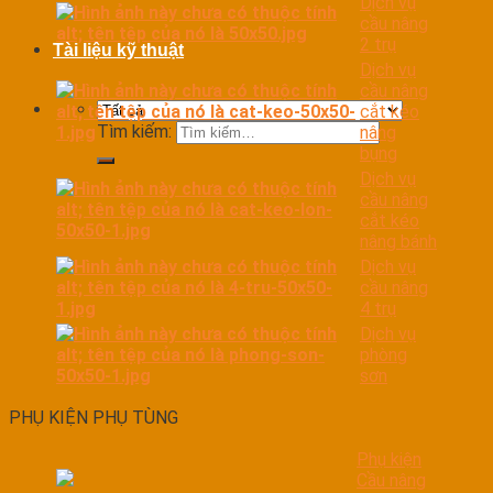
Dịch vụ
cầu nâng
2 trụ
Tài liệu kỹ thuật
Dịch vụ
cầu nâng
cắt kéo
Tìm kiếm:
nâng
bụng
Dịch vụ
cầu nâng
cắt kéo
nâng bánh
Dịch vụ
cầu nâng
4 trụ
Dịch vụ
phòng
sơn
PHỤ KIỆN PHỤ TÙNG
Phụ kiện
Cầu nâng