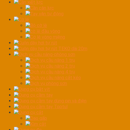
Cần xiết lực
Cần cân lực
Tay vặn tự động
Cờ lê
Bộ cờ lê
cờ lê đầu vòng
Cờ lê vòng miệng
Cuộn dây hơi tự rút
Cuộn dây hơi tự rút TEKO dài 20m
Dịch vụ cầu nâng-phòng sơn
Dịch vụ cầu nâng 1 trụ
Dịch vụ cầu nâng 2 trụ
Dịch vụ cầu nâng 4 trụ
Dịch vụ cầu nâng cắt kéo
Dịch vụ phòng sơn
Dụng cụ bắt vít
Dụng cụ cầm tay
Dụng cụ cầm tay dùng pin và điện
Dụng cụ cầm tay Toptul
Dụng cụ cắt
Dao gấp
Kìm cắt
Dụng cụ đo